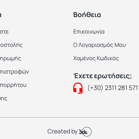
α
Βοήθεια
αστε
Επικοινωνία
ποστολής
Ο Λογαριασμός Μου
ληρωμής
Χαμένος Κωδικός
Επιστροφών
Έχετε ερωτήσεις;
Απορρήτου
(+30) 2311 281 571
σης
Created by