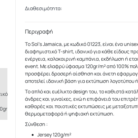
Διαθεσιμότητα:
Περιγραφή
Το Sol’s Jamaica, με κωδικό 01223, είναι ένα unis
διαφημιστικό T-shirt, ιδανικό για κάθε είδους π
ενέργεια, καλοκαιρινή καμπάνια, εκδήλωση ή ετα
event. Με ελαφρύ ύφασμα 120gr/m² από 100% πο
προσφέρει δροσερή αίσθηση και άνετη εφαρμογ
αποτελεί ιδανική βάση για εκτύπωση λογοτύπου ή
Το απλό και ευέλικτο design του, το καθιστά κατά
άνδρες και γυναίκες, ενώ η επιφάνειά του επιτρέ
καθαρές και ποιοτικές εκτυπώσεις με μεταξοτυπ
θερμομεταφορά ή ψηφιακή εκτύπωση.
Σύνθεση :
Jersey 120g/m²