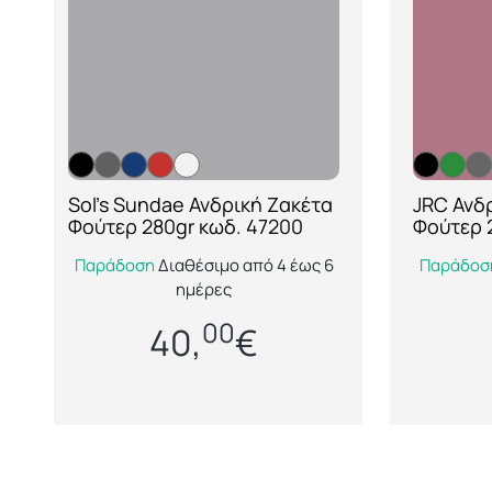
Sol’s Sundae Ανδρική Ζακέτα
JRC Ανδ
[ti_wishlists_addtowishlist
[ti_wi
Φούτερ 280gr κωδ. 47200
Φούτερ 
loop=yes]
Cuba M
Η ανδρική ζακέτα φούτερ με
Η JRC N
Παράδοση
Διαθέσιμο από 4 έως 6
Παράδοσ
φερμουάρ της εταιρείας Sol's
μοντέρνα
ημέρες
είναι μια άνετη και στυλάτη
μπλούζ
00
40,
€
επιλογή, σχεδιασμένη για κάθε
επαγγε
περίστ...