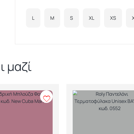
L
M
S
XL
XS
ι μαζί