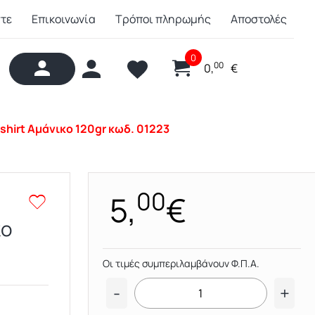
στε
Επικοινωνία
Τρόποι πληρωμής
Αποστολές
0
00
0,
€
shirt Αμάνικο 120gr κωδ. 01223
00
5,
€
κο
Οι τιμές συμπεριλαμβάνουν Φ.Π.Α.
-
+