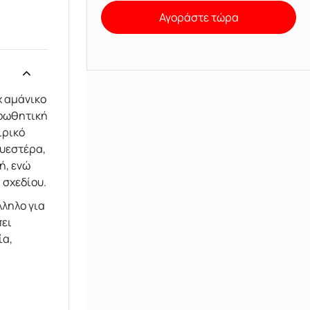
Αγοράστε τώρα
ex αμάνικο
ροωθητική
ιρικό
λυεστέρα,
ή, ενώ
 σχεδίου.
λληλο για
πει
ία,