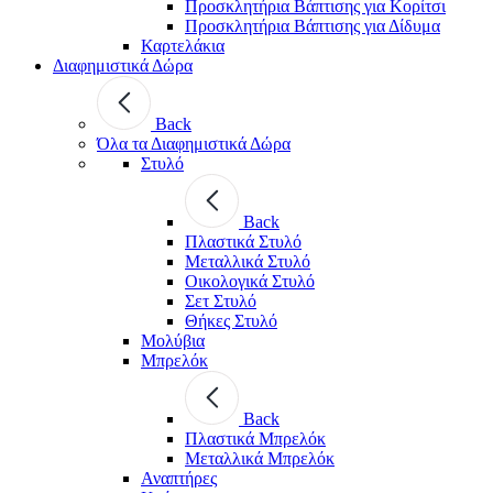
Προσκλητήρια Βάπτισης για Κορίτσι
Προσκλητήρια Βάπτισης για Δίδυμα
Καρτελάκια
Διαφημιστικά Δώρα
Back
Όλα τα Διαφημιστικά Δώρα
Στυλό
Back
Πλαστικά Στυλό
Μεταλλικά Στυλό
Οικολογικά Στυλό
Σετ Στυλό
Θήκες Στυλό
Μολύβια
Μπρελόκ
Back
Πλαστικά Μπρελόκ
Μεταλλικά Μπρελόκ
Αναπτήρες