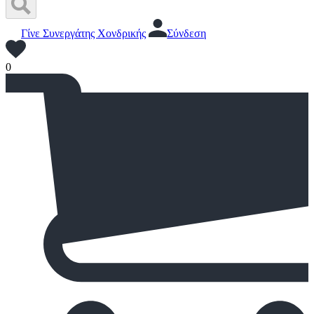
Γίνε Συνεργάτης Χονδρικής
Σύνδεση
0