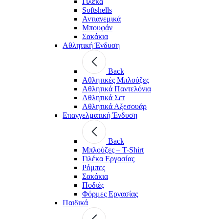
Γιλέκα
Softshells
Αντιανεμικά
Μπουφάν
Σακάκια
Αθλητική Ένδυση
Back
Aθλητικές Μπλούζες
Αθλητικά Παντελόνια
Αθλητικά Σετ
Αθλητικά Αξεσουάρ
Επαγγελματική Ένδυση
Back
Μπλούζες – T-Shirt
Γιλέκα Εργασίας
Ρόμπες
Σακάκια
Ποδιές
Φόρμες Εργασίας
Παιδικά