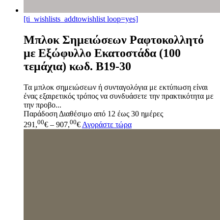
[ti_wishlists_addtowishlist loop=yes]
Μπλοκ Σημειώσεων Ραφτοκολλητό
με Εξώφυλλο Εκατοστάδα (100
τεμάχια) κωδ. B19-30
Τα μπλοκ σημειώσεων ή συνταγολόγια με εκτύπωση είναι
ένας εξαιρετικός τρόπος να συνδυάσετε την πρακτικότητα με
την προβο...
Παράδοση
Διαθέσιμο από 12 έως 30 ημέρες
00
00
291,
€
–
907,
€
Αγοράστε τώρα