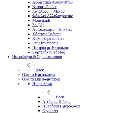
Αρωματικά Αυτοκινήτου
Ντοσιέ -Folder
Κατάλογοι – Μενού
Φάκελοι Αλληλογραφίας
Mousepads
Σουβέρ
Αυτοκόλλητα – Ετικέτες
Χάρτινες Τσάντες
Κύβοι Σημειώσεων
Dtf Εκτυπώσεις
Ποτήρια με Εκτύπωση
Καρτελάκια Πόρτας
Ημερολόγια & Σημειωματάρια
Back
Όλα τα Ημερολόγια
Όλα τα Σημειωματάρια
Ημερολόγια
Back
Ατζέντες Τσέπης
Ημερήσια Ημερολόγια
Organizer