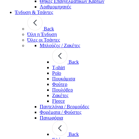
Θήκες Επαγγελματικών Καρτών
Αριθμομηχανές
Ένδυση & Τσάντες
Back
Όλη η Ένδυση
Όλες οι Τσάντες
Μπλούζες / Ζακέτες
Back
T-shirt
Polo
Πουκάμισα
Φούτερ
Πουλόβερ
Ζακέτες
Fleece
Παντελόνια / Βερμούδες
Φορέματα / Φούστες
Πανωφόρια
Back