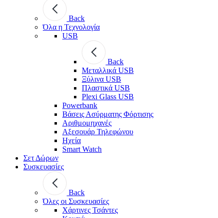
Back
Όλα η Τεχνολογία
USB
Back
Μεταλλικά USB
Ξύλινα USB
Πλαστικά USB
Plexi Glass USB
Powerbank
Βάσεις Ασύρματης Φόρτισης
Αριθμομηχανές
Αξεσουάρ Τηλεφώνου
Ηχεία
Smart Watch
Σετ Δώρων
Συσκευασίες
Back
Όλες οι Συσκευασίες
Χάρτινες Τσάντες