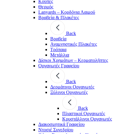
Κούπες
Θερμός
Lanyards – Kορδόνια Λαιμού
Βραβεία & Πλακέτες
Back
Βραβεία
Αναμνηστικές Πλακέτες
Τρόπαια
Μετάλλια
Δίσκοι Χρημάτων – Κερματολήπτες
Οργανωτές Γραφείου
Back
Δερμάτινοι Οργανωτές
Ξύλινοι Οργανωτές
Back
Πλαστικοί Οργανωτές
Κρυστάλλινοι Οργανωτές
Διακοσμητικά Γραφείου
Ντοσιέ Συνεδρίου