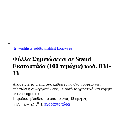
[ti_wishlists_addtowishlist loop=yes]
Φύλλα Σημειώσεων σε Stand
Εκατοστάδα (100 τεμάχια) κωδ. B31-
33
Αναδείξτε το brand σας καθημερινά στο γραφείο των
πελατών ή συνεργατών σας με αυτό το χρηστικό και κομψό
σετ διαφημιστικ...
Παράδοση
Διαθέσιμο από 12 έως 30 ημέρες
00
00
387,
€
–
521,
€
Αγοράστε τώρα