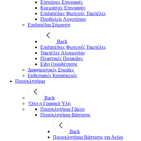
Επιτοίχιες Επιγραφές
Κρεμαστές Επιγραφές
Επιδαπέδιες Φωτεινές Ταμπέλες
Προβολείς Λογοτύπου
Επιδαπέδια Σήμανση
Back
Επιδαπέδιες Φωτεινές Ταμπέλες
Ταμπέλες Αλουμινίου
Πλαστικές Πινακίδες
Είδη Οριοθέτησης
Διαφημιστικές Σημαίες
Εκθεσιακές Κατασκευές
Προσκλητήρια
Back
‘Ολη η Γραφική Ύλη
Προσκλητήρια Γάμου
Προσκλητήρια Βάπτισης
Back
Προσκλητήρια Βάπτισης για Αγόρι