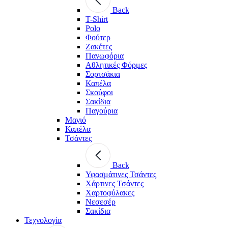
Back
T-Shirt
Polo
Φούτερ
Ζακέτες
Πανωφόρια
Αθλητικές Φόρμες
Σορτσάκια
Καπέλα
Σκούφοι
Σακίδια
Παγούρια
Μαγιό
Καπέλα
Τσάντες
Back
Υφασμάτινες Τσάντες
Χάρτινες Τσάντες
Χαρτοφύλακες
Νεσεσέρ
Σακίδια
Τεχνολογία