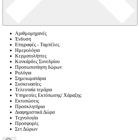
Αριθμομηχανές
Ένδυση
Επιγραφές - Ταμπέλες
Ημερολόγια
Κερματολήπτες
Κονκάρδες Συνεδρίου
Προσωποπίηση δώρων
Ρολόγια
Σημειωματάρια
Συσκευασίες
Τελευταία τεμάχια
Υπηρεσίες Εκτύπωσης/ Χάραξης
Εκτυπώσεις
Προσκλητήρια
Διαφημιστικά Δώρα
Τεχνολογία
Προσφορές
Σετ Δώρων