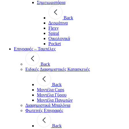
Σημειωματάρια
Back
Δερμάτινα
Flexy
Spiral
Οικολογικά
Pocket
Επιγραφές – Ταμπέλες
Back
Ειδικές Διαφημιστικές Κατασκευές
Back
Μοντέλα Cups
Μοντέλα Γύρου
Μοντέλα Παγωτών
Διαφημιστικά Μπαλόνια
Φωτεινές Επιγραφές
Back