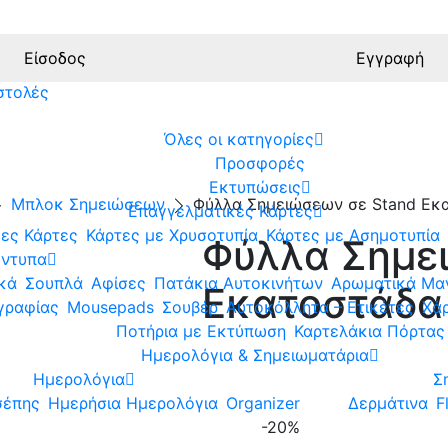
Είσοδος
Εγγραφή
στολές
Όλες οι κατηγορίες
Προσφορές
Εκτυπώσεις
Μπλοκ Σημειώσεων
Φύλλα Σημειώσεων σε Stand Εκα
Επαγγελματικές Κάρτες
ες Κάρτες
Κάρτες με Χρυσοτυπία
Κάρτες με Ασημοτυπία
Φύλλα Σημε
ντυπα
ικά
Σουπλά
Αφίσες
Πατάκια Αυτοκινήτων
Αρωματικά Μα
Εκατοστάδα 
γραφίας
Mousepads
Σουβέρ
Αυτοκόλλητα – Ετικέτες
Χάρ
Ποτήρια με Εκτύπωση
Καρτελάκια Πόρτας
Ημερολόγια & Σημειωματάρια
Ημερολόγια
Σ
σέπης
Ημερήσια Ημερολόγια
Organizer
Δερμάτινα
F
-20%