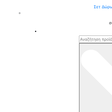
Σετ Δώρ
σ
Αναζήτηση
για: