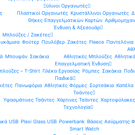
Ξύλινοι Οργανωτές
ς
Πλαστικοί Οργανωτές
Κρυστάλλινοι Οργανωτές
Δ
Θήκες Επαγγελματικών Καρτών
Αριθμομηχα
Ένδυση & Aξεσουάρ
Μπλούζες / Ζακέτες
υκάμισα
Φούτερ
Πουλόβερ
Ζακέτες
Fleece
Παντελόνια 
Αθ
κά
Μπουφάν
Σακάκια
Aθλητικές Μπλούζες
Αθλητικ
Επαγγελματική Ένδυση
πλούζες – T-Shirt
Γιλέκα Εργασίας
Ρόμπες
Σακάκια
Ποδι
Παιδικά
κέτες
Πανωφόρια
Αθλητικές Φόρμες
Σορτσάκια
Καπέλα
Τσάντες
Υφασμάτινες Τσάντες
Χάρτινες Τσάντες
Χαρτοφύλακε
Τεχνολογία
ικά USB
Plexi Glass USB
Powerbank
Βάσεις Ασύρματης Φ
Smart Watch