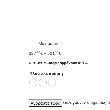
Ματ με uv
00
00
387,
€
–
521,
€
Οι τιμές συμπεριλαμβάνουν Φ.Π.Α.
Πλαστικοποίηση
Επιλεγμένες υπηρεσίες π
Αγοράστε τώρα