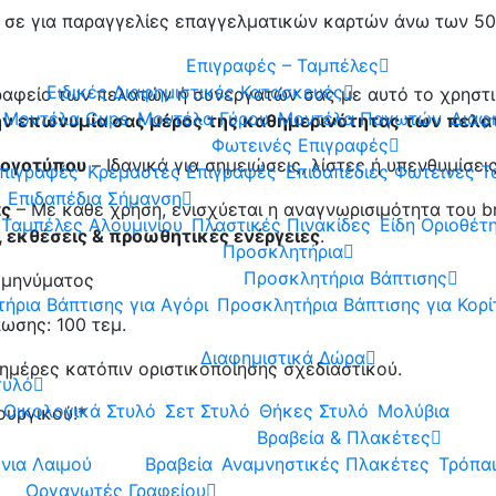
σε για παραγγελίες επαγγελματικών καρτών άνω των 5
Επιγραφές – Ταμπέλες
Ειδικές Διαφημιστικές Κατασκευές
γραφείο των πελατών ή συνεργατών σας με αυτό το χρηστ
Μοντέλα Cups
Μοντέλα Γύρου
Μοντέλα Παγωτών
Διαφ
ην επωνυμία σας μέρος της καθημερινότητας των πελα
Φωτεινές Επιγραφές
λογοτύπου
– Ιδανικά για σημειώσεις, λίστες ή υπενθυμίσεις
Επιγραφές
Κρεμαστές Επιγραφές
Επιδαπέδιες Φωτεινές Τ
Επιδαπέδια Σήμανση
ας
– Με κάθε χρήση, ενισχύεται η αναγνωρισιμότητα του b
Ταμπέλες Αλουμινίου
Πλαστικές Πινακίδες
Είδη Οριοθέτ
α, εκθέσεις & προωθητικές ενέργειες
.
Προσκλητήρια
Προσκλητήρια Βάπτισης
 μηνύματος
ήρια Βάπτισης για Αγόρι
Προσκλητήρια Βάπτισης για Κορί
ωσης: 100 τεμ.
Διαφημιστικά Δώρα
ημέρες κατόπιν οριστικοποίησης σχεδιαστικού.
τυλό
Οικολογικά Στυλό
Σετ Στυλό
Θήκες Στυλό
Μολύβια
ουργικού!*
Βραβεία & Πλακέτες
νια Λαιμού
Βραβεία
Αναμνηστικές Πλακέτες
Τρόπα
Οργανωτές Γραφείου