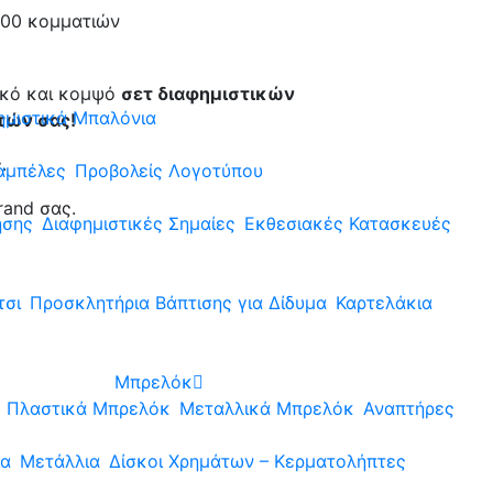
000 κομματιών
ικό και κομψό
σετ διαφημιστικών
ημιστικά Μπαλόνια
τών σας!
.
αμπέλες
Προβολείς Λογοτύπου
rand σας.
ησης
Διαφημιστικές Σημαίες
Εκθεσιακές Κατασκευές
τσι
Προσκλητήρια Βάπτισης για Δίδυμα
Καρτελάκια
Μπρελόκ
Πλαστικά Μπρελόκ
Μεταλλικά Μπρελόκ
Αναπτήρες
ια
Μετάλλια
Δίσκοι Χρημάτων – Κερματολήπτες