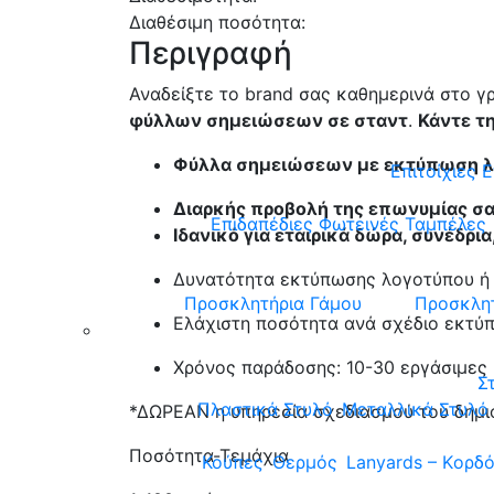
Διαθέσιμη ποσότητα:
Περιγραφή
Αναδείξτε το brand σας καθημερινά στο 
φύλλων σημειώσεων σε σταντ
.
Κάντε τ
Φύλλα σημειώσεων με εκτύπωση 
Επιτοίχιες 
Διαρκής προβολή της επωνυμίας σ
Επιδαπέδιες Φωτεινές Ταμπέλες
Ιδανικό για εταιρικά δώρα, συνέδρι
Δυνατότητα εκτύπωσης λογοτύπου ή
Προσκλητήρια Γάμου
Προσκλητ
Ελάχιστη ποσότητα ανά σχέδιο εκτύπ
Χρόνος παράδοσης: 10-30 εργάσιμες 
Σ
Πλαστικά Στυλό
Μεταλλικά Στυλό
*ΔΩΡΕΑΝ η υπηρεσία σχεδιασμού του δημι
Ποσότητα-Τεμάχια
Κούπες
Θερμός
Lanyards – Kορδό