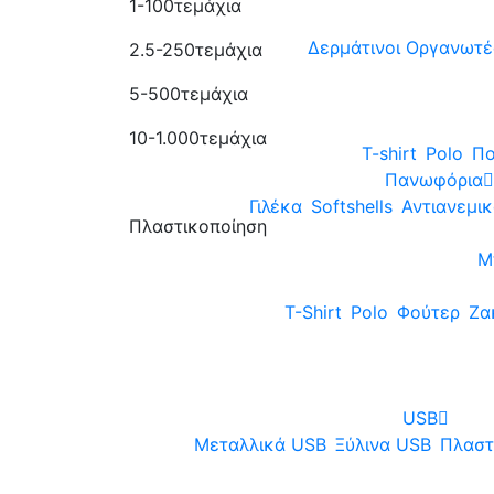
1-100τεμάχια
Δερμάτινοι Οργανωτέ
2.5-250τεμάχια
5-500τεμάχια
10-1.000τεμάχια
T-shirt
Polo
Πο
Πανωφόρια
Γιλέκα
Softshells
Αντιανεμι
Πλαστικοποίηση
Μ
T-Shirt
Polo
Φούτερ
Ζα
USB
Μεταλλικά USB
Ξύλινα USB
Πλαστ