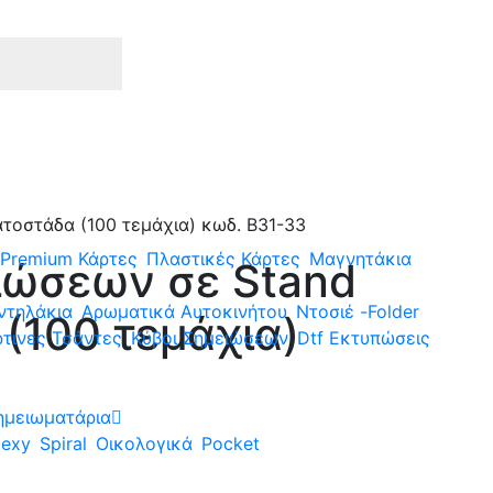
τοστάδα (100 τεμάχια) κωδ. B31-33
Premium Κάρτες
Πλαστικές Κάρτες
Μαγνητάκια
ιώσεων σε Stand
ντηλάκια
Αρωματικά Αυτοκινήτου
Ντοσιέ -Folder
(100 τεμάχια)
τινες Τσάντες
Κύβοι Σημειώσεων
Dtf Εκτυπώσεις
ημειωματάρια
lexy
Spiral
Οικολογικά
Pocket