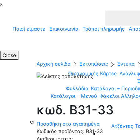
x
Ποιοί είμαστε
Επικοινωνία
Τρόποι πληρωμής
Απο
Close
Αρχική σελίδα
Εκτυπώσεις
Έντυπα
Οικονομικές Κάρτες
Ανάγλυφ
Έ
Φυλλάδια
Κατάλογοι – Περιοδ
Κατάλογοι – Μενού
Φάκελοι Αλληλο
κωδ. B31-33
Προσθήκη στα αγαπημένα
Ατζέντες Τ
Κωδικός προϊόντος:
B31-33
Διαθεσιμότητα: