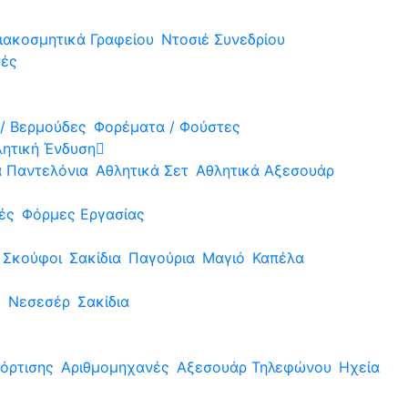
ιακοσμητικά Γραφείου
Ντοσιέ Συνεδρίου
νές
/ Βερμούδες
Φορέματα / Φούστες
λητική Ένδυση
ά Παντελόνια
Αθλητικά Σετ
Αθλητικά Αξεσουάρ
ές
Φόρμες Εργασίας
Σκούφοι
Σακίδια
Παγούρια
Μαγιό
Καπέλα
ς
Νεσεσέρ
Σακίδια
όρτισης
Αριθμομηχανές
Αξεσουάρ Τηλεφώνου
Ηχεία