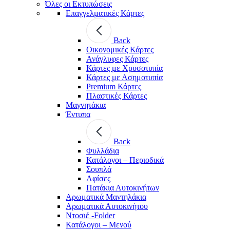
Όλες οι Εκτυπώσεις
Επαγγελματικές Κάρτες
Back
Οικονομικές Κάρτες
Ανάγλυφες Κάρτες
Κάρτες με Χρυσοτυπία
Κάρτες με Ασημοτυπία
Premium Κάρτες
Πλαστικές Κάρτες
Μαγνητάκια
Έντυπα
Back
Φυλλάδια
Κατάλογοι – Περιοδικά
Σουπλά
Αφίσες
Πατάκια Αυτοκινήτων
Αρωματικά Μαντηλάκια
Αρωματικά Αυτοκινήτου
Ντοσιέ -Folder
Κατάλογοι – Μενού