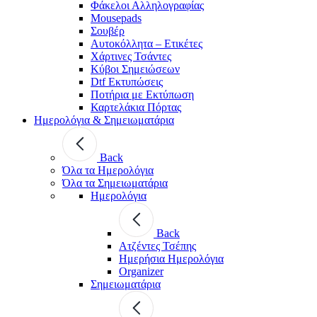
Φάκελοι Αλληλογραφίας
Mousepads
Σουβέρ
Αυτοκόλλητα – Ετικέτες
Χάρτινες Τσάντες
Κύβοι Σημειώσεων
Dtf Εκτυπώσεις
Ποτήρια με Εκτύπωση
Καρτελάκια Πόρτας
Ημερολόγια & Σημειωματάρια
Back
Όλα τα Ημερολόγια
Όλα τα Σημειωματάρια
Ημερολόγια
Back
Ατζέντες Τσέπης
Ημερήσια Ημερολόγια
Organizer
Σημειωματάρια