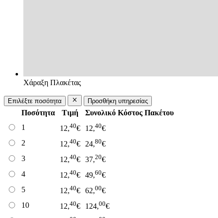
Χάραξη Πλακέτας
Επιλέξτε ποσότητα
Προσθήκη υπηρεσίας
Ποσότητα
Τιμή
Συνολικό Κόστος Πακέτου
40
40
1
12,
€
12,
€
40
80
2
12,
€
24,
€
40
20
3
12,
€
37,
€
40
60
4
12,
€
49,
€
40
00
5
12,
€
62,
€
40
00
10
12,
€
124,
€