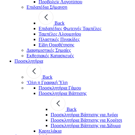
Προβολείς Λογοτύπου
Επιδαπέδια Σήμανση
Back
Επιδαπέδιες Φωτεινές Ταμπέλες
Ταμπέλες Αλουμινίου
Πλαστικές Πινακίδες
Είδη Οριοθέτησης
Διαφημιστικές Σημαίες
Εκθεσιακές Κατασκευές
Προσκλητήρια
Back
‘Ολη η Γραφική Ύλη
Προσκλητήρια Γάμου
Προσκλητήρια Βάπτισης
Back
Προσκλητήρια Βάπτισης για Αγόρι
Προσκλητήρια Βάπτισης για Κορίτσι
Προσκλητήρια Βάπτισης για Δίδυμα
Καρτελάκια