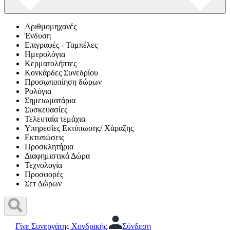
Αριθμομηχανές
Ένδυση
Επιγραφές - Ταμπέλες
Ημερολόγια
Κερματολήπτες
Κονκάρδες Συνεδρίου
Προσωποπίηση δώρων
Ρολόγια
Σημειωματάρια
Συσκευασίες
Τελευταία τεμάχια
Υπηρεσίες Εκτύπωσης/ Χάραξης
Εκτυπώσεις
Προσκλητήρια
Διαφημιστικά Δώρα
Τεχνολογία
Προσφορές
Σετ Δώρων
Γίνε Συνεργάτης Χονδρικής
Σύνδεση