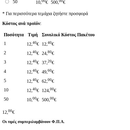
00
00
50
10,
€
500,
€
* Για περισσότερα τεμάχια ζητήστε προσφορά
Κόστος ανά προϊόν
:
Ποσότητα
Τιμή
Συνολικό Κόστος Πακέτου
40
40
1
12,
€
12,
€
40
80
2
12,
€
24,
€
40
20
3
12,
€
37,
€
40
60
4
12,
€
49,
€
40
00
5
12,
€
62,
€
40
00
10
12,
€
124,
€
00
00
50
10,
€
500,
€
00
12,
€
Οι τιμές συμπεριλαμβάνουν Φ.Π.Α.