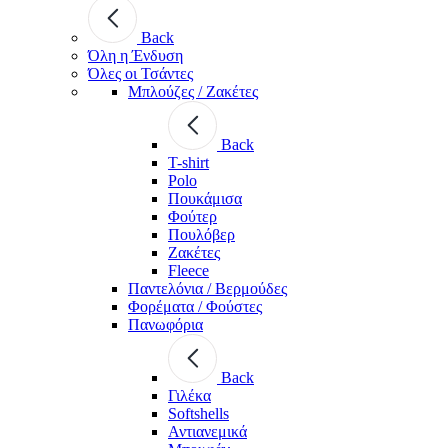
Back
Όλη η Ένδυση
Όλες οι Τσάντες
Μπλούζες / Ζακέτες
Back
T-shirt
Polo
Πουκάμισα
Φούτερ
Πουλόβερ
Ζακέτες
Fleece
Παντελόνια / Βερμούδες
Φορέματα / Φούστες
Πανωφόρια
Back
Γιλέκα
Softshells
Αντιανεμικά