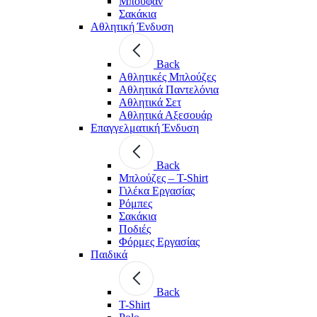
Μπουφάν
Σακάκια
Αθλητική Ένδυση
Back
Aθλητικές Μπλούζες
Αθλητικά Παντελόνια
Αθλητικά Σετ
Αθλητικά Αξεσουάρ
Επαγγελματική Ένδυση
Back
Μπλούζες – T-Shirt
Γιλέκα Εργασίας
Ρόμπες
Σακάκια
Ποδιές
Φόρμες Εργασίας
Παιδικά
Back
T-Shirt