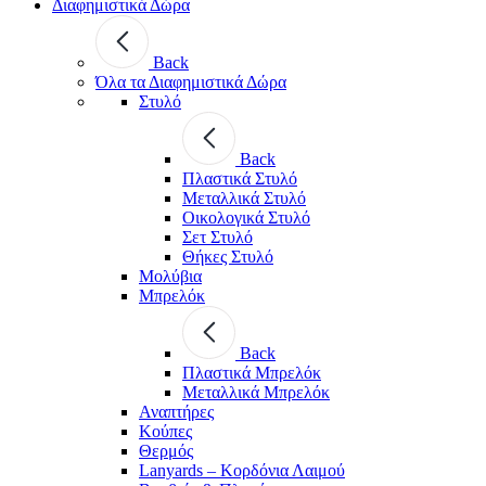
Διαφημιστικά Δώρα
Back
Όλα τα Διαφημιστικά Δώρα
Στυλό
Back
Πλαστικά Στυλό
Μεταλλικά Στυλό
Οικολογικά Στυλό
Σετ Στυλό
Θήκες Στυλό
Μολύβια
Μπρελόκ
Back
Πλαστικά Μπρελόκ
Μεταλλικά Μπρελόκ
Αναπτήρες
Κούπες
Θερμός
Lanyards – Kορδόνια Λαιμού