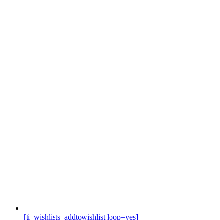
[ti_wishlists_addtowishlist loop=yes]