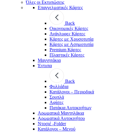
Όλες οι Εκτυπώσεις
Επαγγελματικές Κάρτες
Back
Οικονομικές Κάρτες
Ανάγλυφες Κάρτες
Κάρτες με Χρυσοτυπία
Κάρτες με Ασημοτυπία
Premium Κάρτες
Πλαστικές Κάρτες
Μαγνητάκια
Έντυπα
Back
Φυλλάδια
Κατάλογοι – Περιοδικά
Σουπλά
Αφίσες
Πατάκια Αυτοκινήτων
Αρωματικά Μαντηλάκια
Αρωματικά Αυτοκινήτου
Ντοσιέ -Folder
Κατάλογοι – Μενού