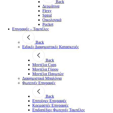
Back
Δερμάτινα
Flexy
Spiral
Οικολογικά
Pocket
Επιγραφές – Ταμπέλες
Back
Ειδικές Διαφημιστικές Κατασκευές
Back
Μοντέλα Cups
Μοντέλα Γύρου
Μοντέλα Παγωτών
Διαφημιστικά Μπαλόνια
Φωτεινές Επιγραφές
Back
Επιτοίχιες Επιγραφές
Κρεμαστές Επιγραφές
Επιδαπέδιες Φωτεινές Ταμπέλες