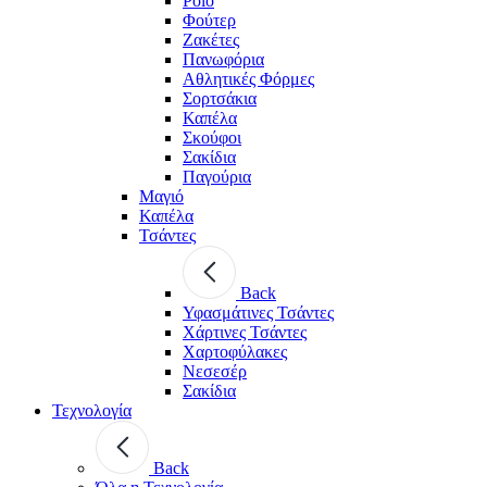
Polo
Φούτερ
Ζακέτες
Πανωφόρια
Αθλητικές Φόρμες
Σορτσάκια
Καπέλα
Σκούφοι
Σακίδια
Παγούρια
Μαγιό
Καπέλα
Τσάντες
Back
Υφασμάτινες Τσάντες
Χάρτινες Τσάντες
Χαρτοφύλακες
Νεσεσέρ
Σακίδια
Τεχνολογία
Back