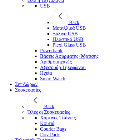
Όλα η Τεχνολογία
USB
Back
Μεταλλικά USB
Ξύλινα USB
Πλαστικά USB
Plexi Glass USB
Powerbank
Βάσεις Ασύρματης Φόρτισης
Αριθμομηχανές
Αξεσουάρ Τηλεφώνου
Ηχεία
Smart Watch
Σετ Δώρων
Συσκευασίες
Back
Όλες οι Συσκευασίες
Χάρτινες Τσάντες
Κουτιά
Courier Bags
Doy Pack