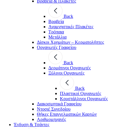
Βραβεία & Πλακέτες
Back
Βραβεία
Αναμνηστικές Πλακέτες
Τρόπαια
Μετάλλια
Δίσκοι Χρημάτων – Κερματολήπτες
Οργανωτές Γραφείου
Back
Δερμάτινοι Οργανωτές
Ξύλινοι Οργανωτές
Back
Πλαστικοί Οργανωτές
Κρυστάλλινοι Οργανωτές
Διακοσμητικά Γραφείου
Ντοσιέ Συνεδρίου
Θήκες Επαγγελματικών Καρτών
Αριθμομηχανές
Ένδυση & Τσάντες