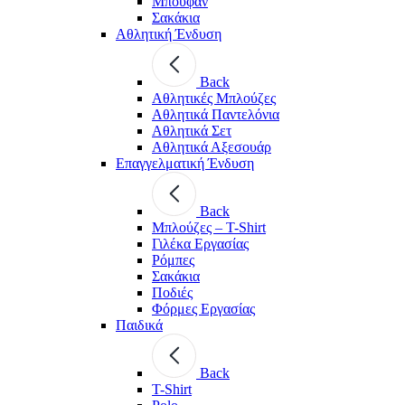
Μπουφάν
Σακάκια
Αθλητική Ένδυση
Back
Aθλητικές Μπλούζες
Αθλητικά Παντελόνια
Αθλητικά Σετ
Αθλητικά Αξεσουάρ
Επαγγελματική Ένδυση
Back
Μπλούζες – T-Shirt
Γιλέκα Εργασίας
Ρόμπες
Σακάκια
Ποδιές
Φόρμες Εργασίας
Παιδικά
Back
T-Shirt