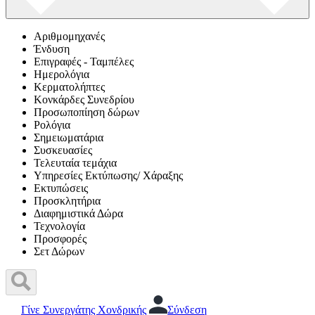
Αριθμομηχανές
Ένδυση
Επιγραφές - Ταμπέλες
Ημερολόγια
Κερματολήπτες
Κονκάρδες Συνεδρίου
Προσωποπίηση δώρων
Ρολόγια
Σημειωματάρια
Συσκευασίες
Τελευταία τεμάχια
Υπηρεσίες Εκτύπωσης/ Χάραξης
Εκτυπώσεις
Προσκλητήρια
Διαφημιστικά Δώρα
Τεχνολογία
Προσφορές
Σετ Δώρων
Γίνε Συνεργάτης Χονδρικής
Σύνδεση