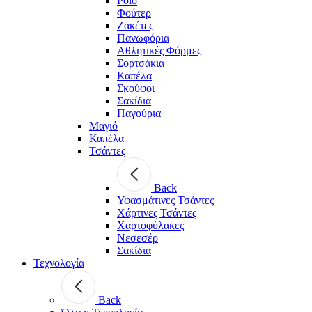
Polo
Φούτερ
Ζακέτες
Πανωφόρια
Αθλητικές Φόρμες
Σορτσάκια
Καπέλα
Σκούφοι
Σακίδια
Παγούρια
Μαγιό
Καπέλα
Τσάντες
Back
Υφασμάτινες Τσάντες
Χάρτινες Τσάντες
Χαρτοφύλακες
Νεσεσέρ
Σακίδια
Τεχνολογία
Back