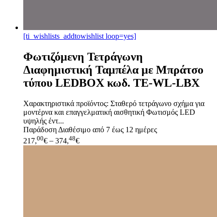
[ti_wishlists_addtowishlist loop=yes]
Φωτιζόμενη Τετράγωνη
Διαφημιστική Ταμπέλα με Μπράτσο
τύπου LEDBOX κωδ. TE-WL-LBX
Χαρακτηριστικά προϊόντος: Σταθερό τετράγωνο σχήμα για
μοντέρνα και επαγγελματική αισθητική Φωτισμός LED
υψηλής έντ...
Παράδοση
Διαθέσιμο από 7 έως 12 ημέρες
00
48
217,
€
–
374,
€