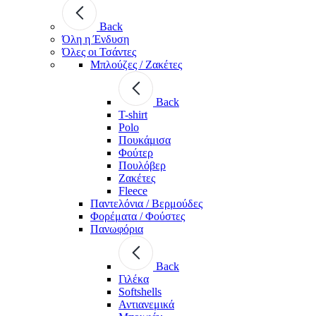
Back
Όλη η Ένδυση
Όλες οι Τσάντες
Μπλούζες / Ζακέτες
Back
T-shirt
Polo
Πουκάμισα
Φούτερ
Πουλόβερ
Ζακέτες
Fleece
Παντελόνια / Βερμούδες
Φορέματα / Φούστες
Πανωφόρια
Back
Γιλέκα
Softshells
Αντιανεμικά