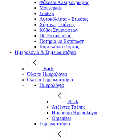
Φάκελοι Αλληλογραφίας
Mousepads
Σουβέρ
Αυτοκόλλητα – Ετικέτες
Χάρτινες Τσάντες
Κύβοι Σημειώσεων
Dtf Εκτυπώσεις
Ποτήρια με Εκτύπωση
Καρτελάκια Πόρτας
Ημερολόγια & Σημειωματάρια
Back
Όλα τα Ημερολόγια
Όλα τα Σημειωματάρια
Ημερολόγια
Back
Ατζέντες Τσέπης
Ημερήσια Ημερολόγια
Organizer
Σημειωματάρια