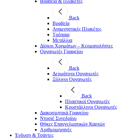
Βραβεία & Πλακέτες
Back
Βραβεία
Αναμνηστικές Πλακέτες
Τρόπαια
Μετάλλια
Δίσκοι Χρημάτων – Κερματολήπτες
Οργανωτές Γραφείου
Back
Δερμάτινοι Οργανωτές
Ξύλινοι Οργανωτές
Back
Πλαστικοί Οργανωτές
Κρυστάλλινοι Οργανωτές
Διακοσμητικά Γραφείου
Ντοσιέ Συνεδρίου
Θήκες Επαγγελματικών Καρτών
Αριθμομηχανές
Ένδυση & Τσάντες