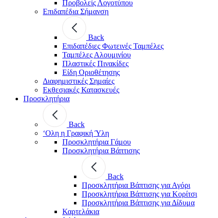
Προβολείς Λογοτύπου
Επιδαπέδια Σήμανση
Back
Επιδαπέδιες Φωτεινές Ταμπέλες
Ταμπέλες Αλουμινίου
Πλαστικές Πινακίδες
Είδη Οριοθέτησης
Διαφημιστικές Σημαίες
Εκθεσιακές Κατασκευές
Προσκλητήρια
Back
‘Ολη η Γραφική Ύλη
Προσκλητήρια Γάμου
Προσκλητήρια Βάπτισης
Back
Προσκλητήρια Βάπτισης για Αγόρι
Προσκλητήρια Βάπτισης για Κορίτσι
Προσκλητήρια Βάπτισης για Δίδυμα
Καρτελάκια