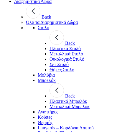
Διαφημιστικά Δώρα
Back
Όλα τα Διαφημιστικά Δώρα
Στυλό
Back
Πλαστικά Στυλό
Μεταλλικά Στυλό
Οικολογικά Στυλό
Σετ Στυλό
Θήκες Στυλό
Μολύβια
Μπρελόκ
Back
Πλαστικά Μπρελόκ
Μεταλλικά Μπρελόκ
Αναπτήρες
Κούπες
Θερμός
Lanyards – Kορδόνια Λαιμού