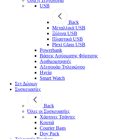
Όλα η Τεχνολογία
USB
Back
Μεταλλικά USB
Ξύλινα USB
Πλαστικά USB
Plexi Glass USB
Powerbank
Βάσεις Ασύρματης Φόρτισης
Αριθμομηχανές
Αξεσουάρ Τηλεφώνου
Ηχεία
Smart Watch
Σετ Δώρων
Συσκευασίες
Back
Όλες οι Συσκευασίες
Χάρτινες Τσάντες
Κουτιά
Courier Bags
Doy Pack