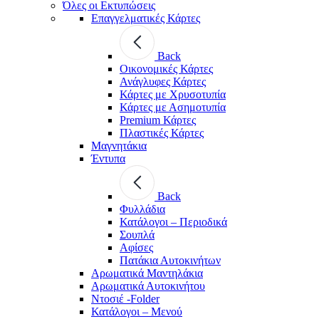
Όλες οι Εκτυπώσεις
Επαγγελματικές Κάρτες
Back
Οικονομικές Κάρτες
Ανάγλυφες Κάρτες
Κάρτες με Χρυσοτυπία
Κάρτες με Ασημοτυπία
Premium Κάρτες
Πλαστικές Κάρτες
Μαγνητάκια
Έντυπα
Back
Φυλλάδια
Κατάλογοι – Περιοδικά
Σουπλά
Αφίσες
Πατάκια Αυτοκινήτων
Αρωματικά Μαντηλάκια
Αρωματικά Αυτοκινήτου
Ντοσιέ -Folder
Κατάλογοι – Μενού