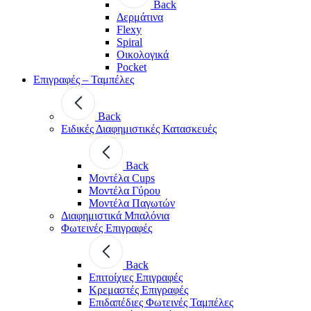
Back
Δερμάτινα
Flexy
Spiral
Οικολογικά
Pocket
Επιγραφές – Ταμπέλες
Back
Ειδικές Διαφημιστικές Κατασκευές
Back
Μοντέλα Cups
Μοντέλα Γύρου
Μοντέλα Παγωτών
Διαφημιστικά Μπαλόνια
Φωτεινές Επιγραφές
Back
Επιτοίχιες Επιγραφές
Κρεμαστές Επιγραφές
Επιδαπέδιες Φωτεινές Ταμπέλες