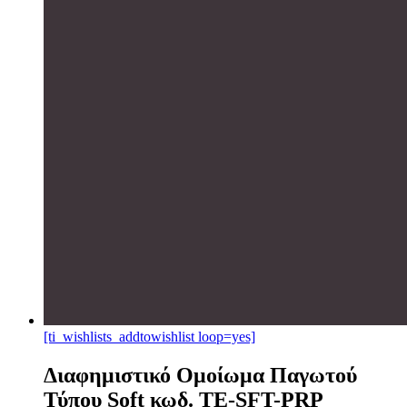
[ti_wishlists_addtowishlist loop=yes]
Διαφημιστικό Ομοίωμα Παγωτού
Τύπου Soft κωδ. ΤΕ-SFT-PRP