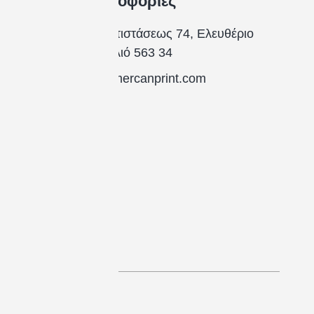
Πληροφορίες
Εθ. Αντιστάσεως 74, Ελευθέριο
Κορδελιό 563 34
info@mercanprint.com
(+30)
2311
281
571