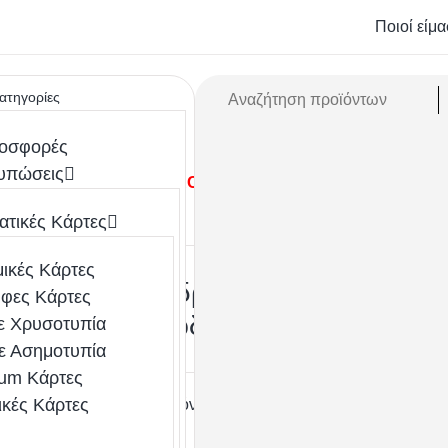
Ποιοί είμα
κατηγορίες
οσφορές
υπώσεις
τες
Fleece
JRC Ανδρική Μπλούζα Fleece 280g 
τικές Κάρτες
ικές Κάρτες
JRC Ανδρική Μπλούζα Fleec
φες Κάρτες
280g κωδ. Malmo
ε Χρυσοτυπία
ε Ασημοτυπία
um Κάρτες
ικές Κάρτες
Κωδικός προϊόντος:
Malmo
Διαθεσιμότητα: