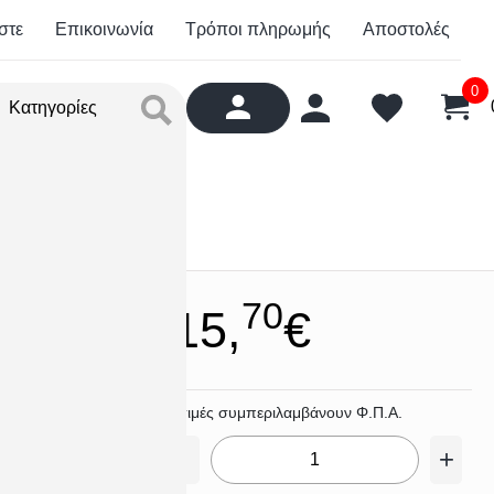
στε
Επικοινωνία
Τρόποι πληρωμής
Αποστολές
0
Κατηγορίες
κωδ. Malmo
70
15,
€
e
Οι τιμές συμπεριλαμβάνουν Φ.Π.Α.
-
+