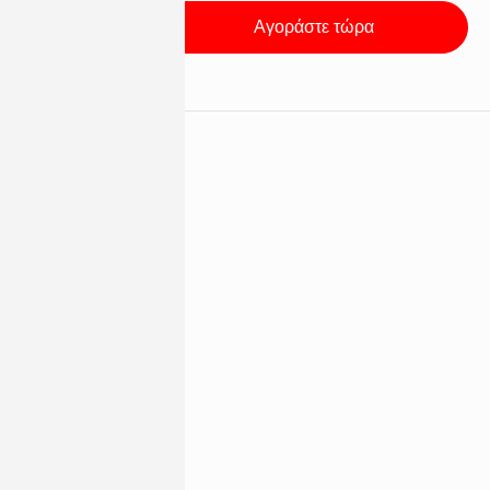
Αγοράστε τώρα
g,
ότητα. Με
 τις κρύες
JRC Malmo
 άνεση
της την
l χρήση.