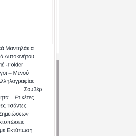
μαζί
κά Μαντηλάκια
ά Αυτοκινήτου
ιέ -Folder
γοι – Μενού
Αλληλογραφίας
Σουβέρ
ητα – Ετικέτες
νες Τσάντες
 Σημειώσεων
Εκτυπώσεις
 με Εκτύπωση