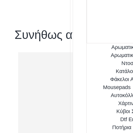
Συνήθως αγοράζονται 
Αρωματι
Αρωματικ
Ντοσ
Κατάλο
Φάκελοι 
Mousepads
Αυτοκόλλ
Χάρτι
Κύβοι
Dtf 
Ποτήρια