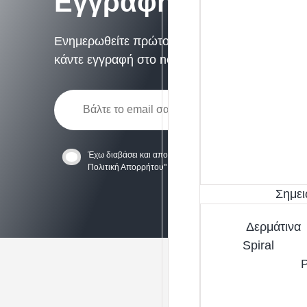
Εγγραφή στο Newsl
Ενημερωθείτε πρώτοι για προσφορές, νέες αφίξ
κάντε εγγραφή στο newsletter
Έχω διαβάσει και αποδέχομαι
'Όρους Χρήσης
και την
Πολιτική Απορρήτου
" της ιστοσελίδας.
Σημει
Δερμάτινα
Spiral