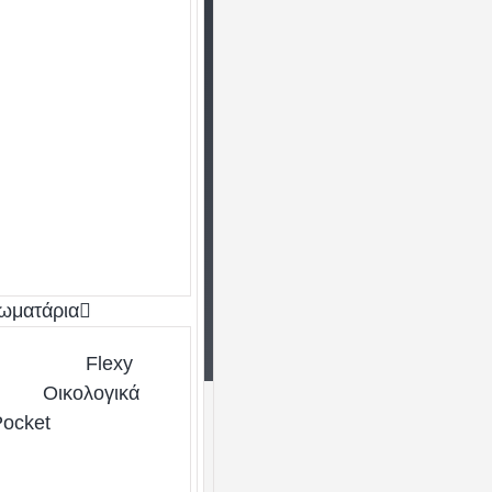
etter
εις και νέα μας,
ωματάρια
Flexy
Οικολογικά
Pocket