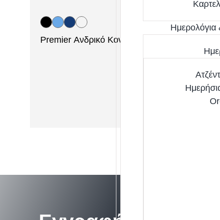
Καρτελ
Ημερολόγια 
Premier Ανδρικό Κοντομάνικο Πουκάμισο Απ
Ημε
Το Premier PR202 είναι ένα πο
Ατζέν
Ημερήσι
Or