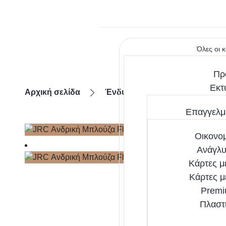
Όλες οι 
Πρ
Εκτ
Αρχική σελίδα
Ένδυση
Μπλούζες / Ζακέ
Επαγγελμα
Οικονομ
Ανάγλυ
Κάρτες μ
Κάρτες μ
Premi
Πλαστ