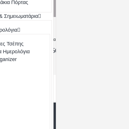
άκια Πόρτας
& Σημειωματάρια
ό Ποπλίνα κωδ. PR202
[ti_wishlists_addtowishlist loop=yes]
ρολόγια
ιοτικό και κομψό ανδρικό κοντομάνικο πουκάμισο από ποπλίνα, 
Παράδοση
Διαθέσιμο από 4 έως 6 ημέρες
τες Τσέπης
50
70
20,
€
23,
€
α Ημερολόγια
–
ganizer