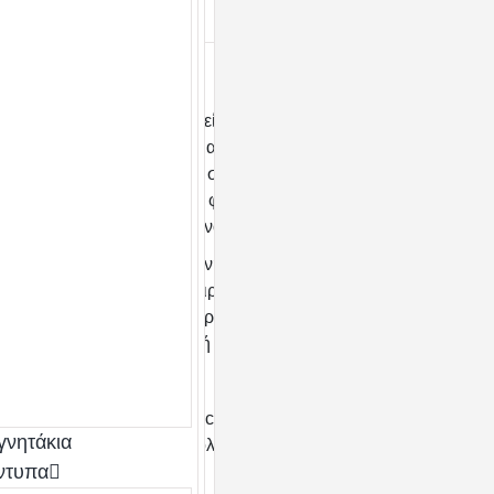
Περιγραφή
Η JRC Malmo είναι μια ανδρική fleece μπλούζα 280
σχεδιασμένη για να προσφέρει ζεστασιά, άνεση και
επαγγελματικό στυλ στην εργασία και την καθημεριν
ψηλό γιακά και φερμουάρ, αποτελεί ιδανική λύση για
ημέρες του φθινοπώρου και του χειμώνα.
Κατασκευασμένη από ποιοτικό fleece 280g/m², η 
προσφέρει εξαιρετική θερμομόνωση, απαλή υφή και
καθ’ όλη τη διάρκεια της ημέρας. Το minimal design 
καθιστά ιδανική τόσο για εργασία όσο και για casua
Σύνθεση :
Microfleece 165g/m²
γνητάκια
100% Πολυέστερ
ντυπα
Λεπτομέρειες: