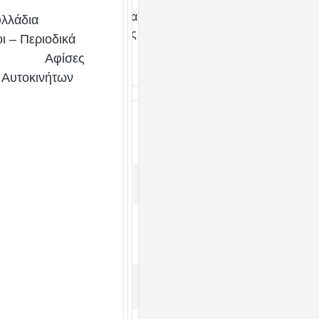
Ψηλός γιακάς με φερμουάρ
λλάδια
Ελαστικές μανσέτες
ι – Περιοδικά
Αφίσες
 Αυτοκινήτων
Χρώμα
ARMY
BLACK
GREEN
GR
Μέγεθος
L
M
S
XL
XXL