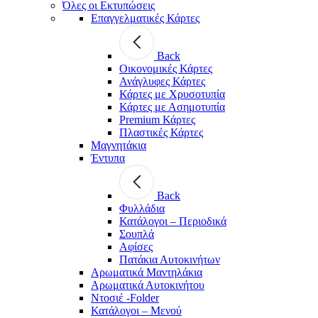
Όλες οι Εκτυπώσεις
Επαγγελματικές Κάρτες
Back
Οικονομικές Κάρτες
Ανάγλυφες Κάρτες
Κάρτες με Χρυσοτυπία
Κάρτες με Ασημοτυπία
Premium Κάρτες
Πλαστικές Κάρτες
Μαγνητάκια
Έντυπα
Back
Φυλλάδια
Κατάλογοι – Περιοδικά
Σουπλά
Αφίσες
Πατάκια Αυτοκινήτων
Αρωματικά Μαντηλάκια
Αρωματικά Αυτοκινήτου
Ντοσιέ -Folder
Κατάλογοι – Μενού