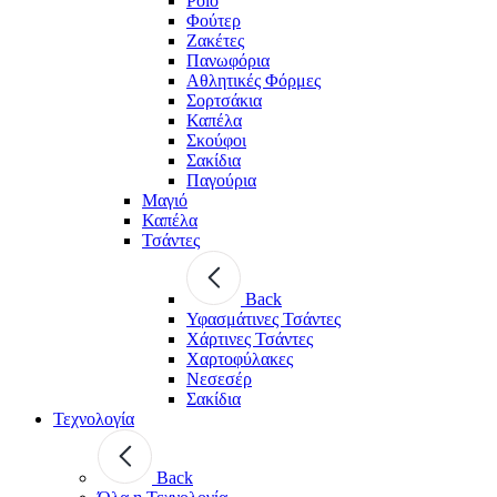
Polo
Φούτερ
Ζακέτες
Πανωφόρια
Αθλητικές Φόρμες
Σορτσάκια
Καπέλα
Σκούφοι
Σακίδια
Παγούρια
Μαγιό
Καπέλα
Τσάντες
Back
Υφασμάτινες Τσάντες
Χάρτινες Τσάντες
Χαρτοφύλακες
Νεσεσέρ
Σακίδια
Τεχνολογία
Back