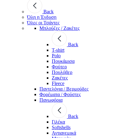
Back
Όλη η Ένδυση
Όλες οι Τσάντες
Μπλούζες / Ζακέτες
Back
T-shirt
Polo
Πουκάμισα
Φούτερ
Πουλόβερ
Ζακέτες
Fleece
Παντελόνια / Βερμούδες
Φορέματα / Φούστες
Πανωφόρια
Back
Γιλέκα
Softshells
Αντιανεμικά