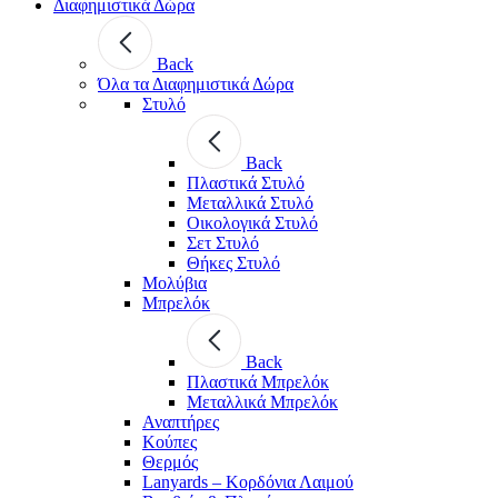
Διαφημιστικά Δώρα
Back
Όλα τα Διαφημιστικά Δώρα
Στυλό
Back
Πλαστικά Στυλό
Μεταλλικά Στυλό
Οικολογικά Στυλό
Σετ Στυλό
Θήκες Στυλό
Μολύβια
Μπρελόκ
Back
Πλαστικά Μπρελόκ
Μεταλλικά Μπρελόκ
Αναπτήρες
Κούπες
Θερμός
Lanyards – Kορδόνια Λαιμού