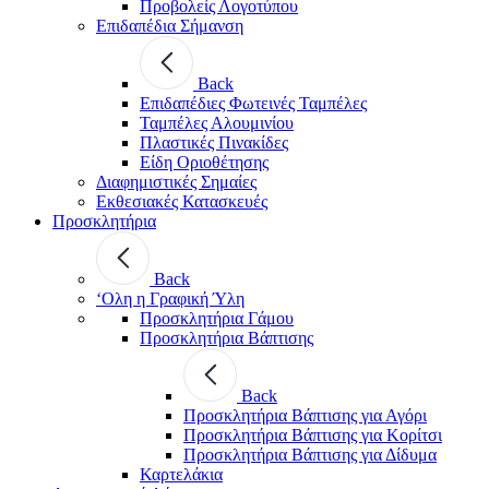
Προβολείς Λογοτύπου
Επιδαπέδια Σήμανση
Back
Επιδαπέδιες Φωτεινές Ταμπέλες
Ταμπέλες Αλουμινίου
Πλαστικές Πινακίδες
Είδη Οριοθέτησης
Διαφημιστικές Σημαίες
Εκθεσιακές Κατασκευές
Προσκλητήρια
Back
‘Ολη η Γραφική Ύλη
Προσκλητήρια Γάμου
Προσκλητήρια Βάπτισης
Back
Προσκλητήρια Βάπτισης για Αγόρι
Προσκλητήρια Βάπτισης για Κορίτσι
Προσκλητήρια Βάπτισης για Δίδυμα
Καρτελάκια