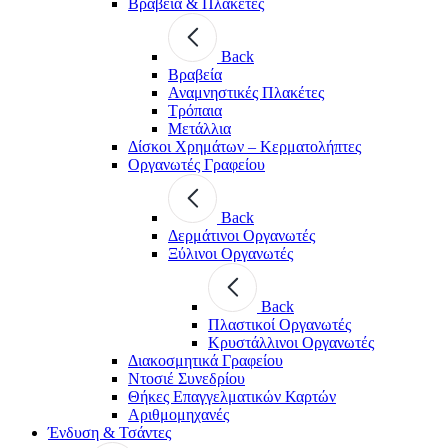
Βραβεία & Πλακέτες
Back
Βραβεία
Αναμνηστικές Πλακέτες
Τρόπαια
Μετάλλια
Δίσκοι Χρημάτων – Κερματολήπτες
Οργανωτές Γραφείου
Back
Δερμάτινοι Οργανωτές
Ξύλινοι Οργανωτές
Back
Πλαστικοί Οργανωτές
Κρυστάλλινοι Οργανωτές
Διακοσμητικά Γραφείου
Ντοσιέ Συνεδρίου
Θήκες Επαγγελματικών Καρτών
Αριθμομηχανές
Ένδυση & Τσάντες