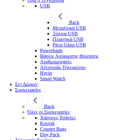
Όλα η Τεχνολογία
USB
Back
Μεταλλικά USB
Ξύλινα USB
Πλαστικά USB
Plexi Glass USB
Powerbank
Βάσεις Ασύρματης Φόρτισης
Αριθμομηχανές
Αξεσουάρ Τηλεφώνου
Ηχεία
Smart Watch
Σετ Δώρων
Συσκευασίες
Back
Όλες οι Συσκευασίες
Χάρτινες Τσάντες
Κουτιά
Courier Bags
Doy Pack