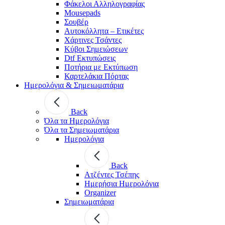
Φάκελοι Αλληλογραφίας
Mousepads
Σουβέρ
Αυτοκόλλητα – Ετικέτες
Χάρτινες Τσάντες
Κύβοι Σημειώσεων
Dtf Εκτυπώσεις
Ποτήρια με Εκτύπωση
Καρτελάκια Πόρτας
Ημερολόγια & Σημειωματάρια
Back
Όλα τα Ημερολόγια
Όλα τα Σημειωματάρια
Ημερολόγια
Back
Ατζέντες Τσέπης
Ημερήσια Ημερολόγια
Organizer
Σημειωματάρια