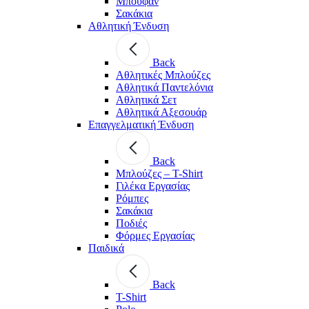
Μπουφάν
Σακάκια
Αθλητική Ένδυση
Back
Aθλητικές Μπλούζες
Αθλητικά Παντελόνια
Αθλητικά Σετ
Αθλητικά Αξεσουάρ
Επαγγελματική Ένδυση
Back
Μπλούζες – T-Shirt
Γιλέκα Εργασίας
Ρόμπες
Σακάκια
Ποδιές
Φόρμες Εργασίας
Παιδικά
Back
T-Shirt