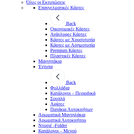
Όλες οι Εκτυπώσεις
Επαγγελματικές Κάρτες
Back
Οικονομικές Κάρτες
Ανάγλυφες Κάρτες
Κάρτες με Χρυσοτυπία
Κάρτες με Ασημοτυπία
Premium Κάρτες
Πλαστικές Κάρτες
Μαγνητάκια
Έντυπα
Back
Φυλλάδια
Κατάλογοι – Περιοδικά
Σουπλά
Αφίσες
Πατάκια Αυτοκινήτων
Αρωματικά Μαντηλάκια
Αρωματικά Αυτοκινήτου
Ντοσιέ -Folder
Κατάλογοι – Μενού