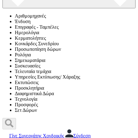
Αριθμομηχανές
Ένδυση
Επιγραφές - Ταμπέλες
Ημερολόγια
Κερματολήπτες
Κονκάρδες Συνεδρίου
Προσωποπίηση δώρων
Ρολόγια
Σημειωματάρια
Συσκευασίες
Τελευταία τεμάχια
Υπηρεσίες Εκτύπωσης/ Χάραξης
Εκτυπώσεις
Προσκλητήρια
Διαφημιστικά Δώρα
Τεχνολογία
Προσφορές
Σετ Δώρων
Γίνε Συνεργάτης Χονδρικής
Σύνδεση