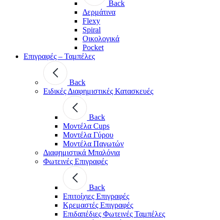
Back
Δερμάτινα
Flexy
Spiral
Οικολογικά
Pocket
Επιγραφές – Ταμπέλες
Back
Ειδικές Διαφημιστικές Κατασκευές
Back
Μοντέλα Cups
Μοντέλα Γύρου
Μοντέλα Παγωτών
Διαφημιστικά Μπαλόνια
Φωτεινές Επιγραφές
Back
Επιτοίχιες Επιγραφές
Κρεμαστές Επιγραφές
Επιδαπέδιες Φωτεινές Ταμπέλες