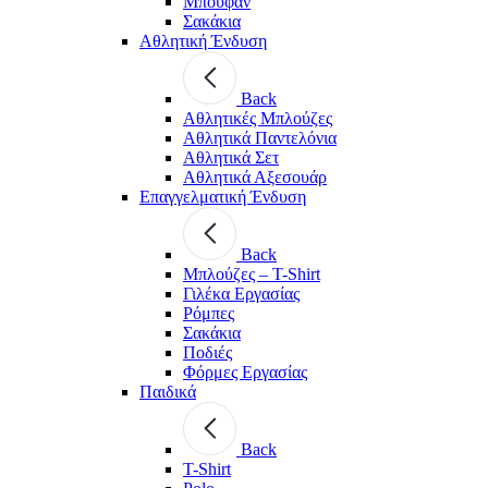
Μπουφάν
Σακάκια
Αθλητική Ένδυση
Back
Aθλητικές Μπλούζες
Αθλητικά Παντελόνια
Αθλητικά Σετ
Αθλητικά Αξεσουάρ
Επαγγελματική Ένδυση
Back
Μπλούζες – T-Shirt
Γιλέκα Εργασίας
Ρόμπες
Σακάκια
Ποδιές
Φόρμες Εργασίας
Παιδικά
Back
T-Shirt