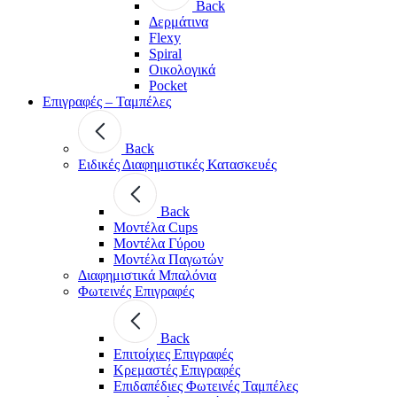
Back
Δερμάτινα
Flexy
Spiral
Οικολογικά
Pocket
Επιγραφές – Ταμπέλες
Back
Ειδικές Διαφημιστικές Κατασκευές
Back
Μοντέλα Cups
Μοντέλα Γύρου
Μοντέλα Παγωτών
Διαφημιστικά Μπαλόνια
Φωτεινές Επιγραφές
Back
Επιτοίχιες Επιγραφές
Κρεμαστές Επιγραφές
Επιδαπέδιες Φωτεινές Ταμπέλες