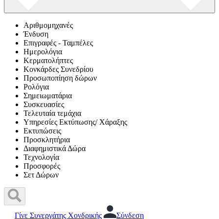
Αριθμομηχανές
Ένδυση
Επιγραφές - Ταμπέλες
Ημερολόγια
Κερματολήπτες
Κονκάρδες Συνεδρίου
Προσωποπίηση δώρων
Ρολόγια
Σημειωματάρια
Συσκευασίες
Τελευταία τεμάχια
Υπηρεσίες Εκτύπωσης/ Χάραξης
Εκτυπώσεις
Προσκλητήρια
Διαφημιστικά Δώρα
Τεχνολογία
Προσφορές
Σετ Δώρων
Γίνε Συνεργάτης Χονδρικής
Σύνδεση