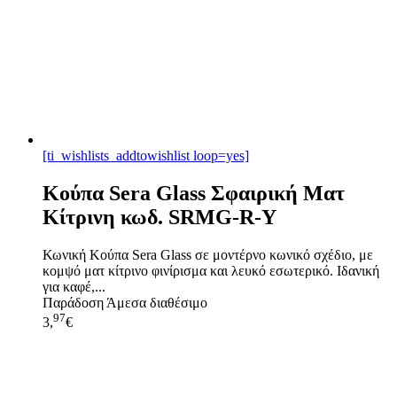
[ti_wishlists_addtowishlist loop=yes]
Κούπα Sera Glass Σφαιρική Ματ
Κίτρινη κωδ. SRMG-R-Y
Κωνική Κούπα Sera Glass σε μοντέρνο κωνικό σχέδιο, με
κομψό ματ κίτρινο φινίρισμα και λευκό εσωτερικό. Ιδανική
για καφέ,...
Παράδοση
Άμεσα διαθέσιμο
97
3,
€