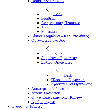
Βραβεία & Πλακέτες
Back
Βραβεία
Αναμνηστικές Πλακέτες
Τρόπαια
Μετάλλια
Δίσκοι Χρημάτων – Κερματολήπτες
Οργανωτές Γραφείου
Back
Δερμάτινοι Οργανωτές
Ξύλινοι Οργανωτές
Back
Πλαστικοί Οργανωτές
Κρυστάλλινοι Οργανωτές
Διακοσμητικά Γραφείου
Ντοσιέ Συνεδρίου
Θήκες Επαγγελματικών Καρτών
Αριθμομηχανές
Ένδυση & Τσάντες