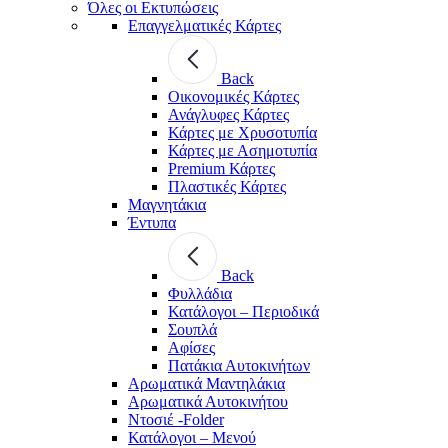
Όλες οι Εκτυπώσεις
Επαγγελματικές Κάρτες
Back
Οικονομικές Κάρτες
Ανάγλυφες Κάρτες
Κάρτες με Χρυσοτυπία
Κάρτες με Ασημοτυπία
Premium Κάρτες
Πλαστικές Κάρτες
Μαγνητάκια
Έντυπα
Back
Φυλλάδια
Κατάλογοι – Περιοδικά
Σουπλά
Αφίσες
Πατάκια Αυτοκινήτων
Αρωματικά Μαντηλάκια
Αρωματικά Αυτοκινήτου
Ντοσιέ -Folder
Κατάλογοι – Μενού