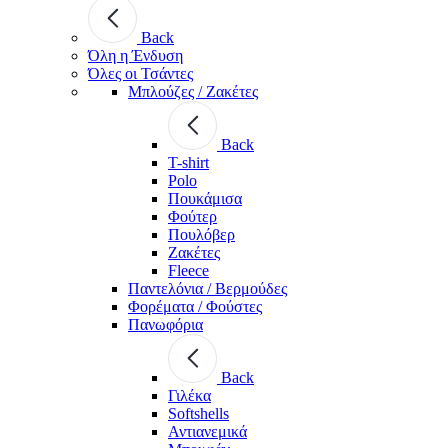
Back
Όλη η Ένδυση
Όλες οι Τσάντες
Μπλούζες / Ζακέτες
Back
T-shirt
Polo
Πουκάμισα
Φούτερ
Πουλόβερ
Ζακέτες
Fleece
Παντελόνια / Βερμούδες
Φορέματα / Φούστες
Πανωφόρια
Back
Γιλέκα
Softshells
Αντιανεμικά