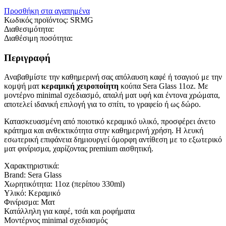
Προσθήκη στα αγαπημένα
Κωδικός προϊόντος:
SRMG
Διαθεσιμότητα:
Διαθέσιμη ποσότητα:
Περιγραφή
Αναβαθμίστε την καθημερινή σας απόλαυση καφέ ή τσαγιού με την
κομψή ματ
κεραμική χειροποίητη
κούπα Sera Glass 11oz. Με
μοντέρνο minimal σχεδιασμό, απαλή ματ υφή και έντονα χρώματα,
αποτελεί ιδανική επιλογή για το σπίτι, το γραφείο ή ως δώρο.
Κατασκευασμένη από ποιοτικό κεραμικό υλικό, προσφέρει άνετο
κράτημα και ανθεκτικότητα στην καθημερινή χρήση. Η λευκή
εσωτερική επιφάνεια δημιουργεί όμορφη αντίθεση με το εξωτερικό
ματ φινίρισμα, χαρίζοντας premium αισθητική.
Χαρακτηριστικά:
Brand: Sera Glass
Χωρητικότητα: 11oz (περίπου 330ml)
Υλικό: Κεραμικό
Φινίρισμα: Ματ
Κατάλληλη για καφέ, τσάι και ροφήματα
Μοντέρνος minimal σχεδιασμός