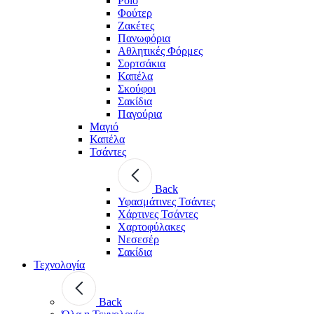
Polo
Φούτερ
Ζακέτες
Πανωφόρια
Αθλητικές Φόρμες
Σορτσάκια
Καπέλα
Σκούφοι
Σακίδια
Παγούρια
Μαγιό
Καπέλα
Τσάντες
Back
Υφασμάτινες Τσάντες
Χάρτινες Τσάντες
Χαρτοφύλακες
Νεσεσέρ
Σακίδια
Τεχνολογία
Back