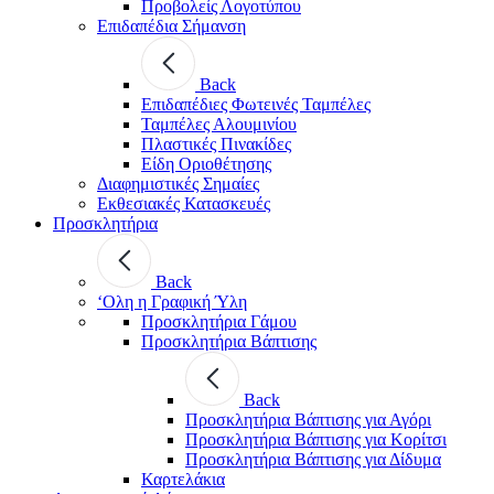
Προβολείς Λογοτύπου
Επιδαπέδια Σήμανση
Back
Επιδαπέδιες Φωτεινές Ταμπέλες
Ταμπέλες Αλουμινίου
Πλαστικές Πινακίδες
Είδη Οριοθέτησης
Διαφημιστικές Σημαίες
Εκθεσιακές Κατασκευές
Προσκλητήρια
Back
‘Ολη η Γραφική Ύλη
Προσκλητήρια Γάμου
Προσκλητήρια Βάπτισης
Back
Προσκλητήρια Βάπτισης για Αγόρι
Προσκλητήρια Βάπτισης για Κορίτσι
Προσκλητήρια Βάπτισης για Δίδυμα
Καρτελάκια