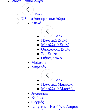
Διαφημιστικά Δώρα
Back
Όλα τα Διαφημιστικά Δώρα
Στυλό
Back
Πλαστικά Στυλό
Μεταλλικά Στυλό
Οικολογικά Στυλό
Σετ Στυλό
Θήκες Στυλό
Μολύβια
Μπρελόκ
Back
Πλαστικά Μπρελόκ
Μεταλλικά Μπρελόκ
Αναπτήρες
Κούπες
Θερμός
Lanyards – Kορδόνια Λαιμού