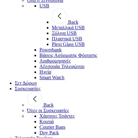
Όλα η Τεχνολογία
USB
Back
Μεταλλικά USB
Ξύλινα USB
Πλαστικά USB
Plexi Glass USB
Powerbank
Βάσεις Ασύρματης Φόρτισης
Αριθμομηχανές
Αξεσουάρ Τηλεφώνου
Ηχεία
Smart Watch
Σετ Δώρων
Συσκευασίες
Back
Όλες οι Συσκευασίες
Χάρτινες Τσάντες
Κουτιά
Courier Bags
Doy Pack