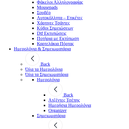
Φάκελοι Αλληλογραφίας
Mousepads
Σουβέρ
Αυτοκόλλητα – Ετικέτες
Χάρτινες Τσάντες
Κύβοι Σημειώσεων
Dtf Εκτυπώσεις
Ποτήρια με Εκτύπωση
Καρτελάκια Πόρτας
Ημερολόγια & Σημειωματάρια
Back
Όλα τα Ημερολόγια
Όλα τα Σημειωματάρια
Ημερολόγια
Back
Ατζέντες Τσέπης
Ημερήσια Ημερολόγια
Organizer
Σημειωματάρια