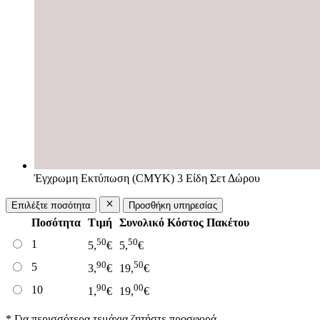
Έγχρωμη Εκτύπωση (CMYK) 3 Είδη Σετ Δώρου
Επιλέξτε ποσότητα
Προσθήκη υπηρεσίας
Ποσότητα
Τιμή
Συνολικό Κόστος Πακέτου
50
50
1
5,
€
5,
€
90
50
5
3,
€
19,
€
90
00
10
1,
€
19,
€
* Για περισσότερα τεμάχια ζητήστε προσφορά