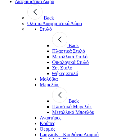
Διαφημιστικά Δώρα
Back
Όλα τα Διαφημιστικά Δώρα
Στυλό
Back
Πλαστικά Στυλό
Μεταλλικά Στυλό
Οικολογικά Στυλό
Σετ Στυλό
Θήκες Στυλό
Μολύβια
Μπρελόκ
Back
Πλαστικά Μπρελόκ
Μεταλλικά Μπρελόκ
Αναπτήρες
Κούπες
Θερμός
Lanyards – Kορδόνια Λαιμού