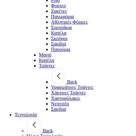
Polo
Φούτερ
Ζακέτες
Πανωφόρια
Αθλητικές Φόρμες
Σορτσάκια
Καπέλα
Σκούφοι
Σακίδια
Παγούρια
Μαγιό
Καπέλα
Τσάντες
Back
Υφασμάτινες Τσάντες
Χάρτινες Τσάντες
Χαρτοφύλακες
Νεσεσέρ
Σακίδια
Τεχνολογία
Back