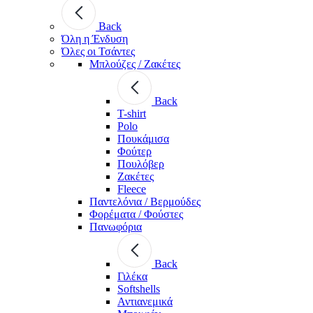
Back
Όλη η Ένδυση
Όλες οι Τσάντες
Μπλούζες / Ζακέτες
Back
T-shirt
Polo
Πουκάμισα
Φούτερ
Πουλόβερ
Ζακέτες
Fleece
Παντελόνια / Βερμούδες
Φορέματα / Φούστες
Πανωφόρια
Back
Γιλέκα
Softshells
Αντιανεμικά