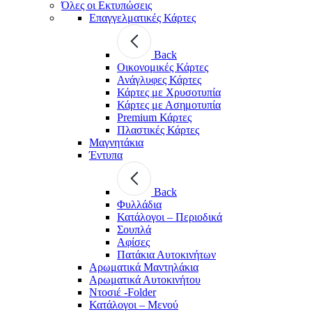
Όλες οι Εκτυπώσεις
Επαγγελματικές Κάρτες
Back
Οικονομικές Κάρτες
Ανάγλυφες Κάρτες
Κάρτες με Χρυσοτυπία
Κάρτες με Ασημοτυπία
Premium Κάρτες
Πλαστικές Κάρτες
Μαγνητάκια
Έντυπα
Back
Φυλλάδια
Κατάλογοι – Περιοδικά
Σουπλά
Αφίσες
Πατάκια Αυτοκινήτων
Αρωματικά Μαντηλάκια
Αρωματικά Αυτοκινήτου
Ντοσιέ -Folder
Κατάλογοι – Μενού