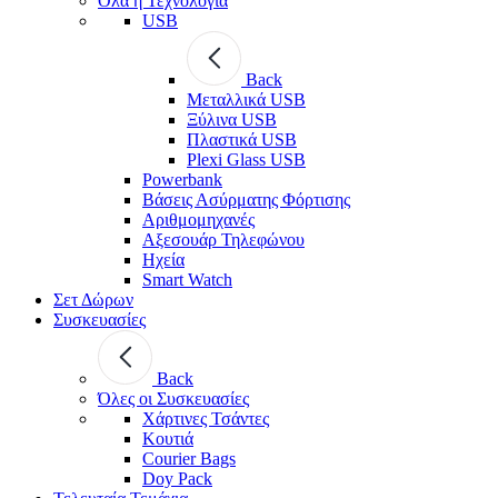
Όλα η Τεχνολογία
USB
Back
Μεταλλικά USB
Ξύλινα USB
Πλαστικά USB
Plexi Glass USB
Powerbank
Βάσεις Ασύρματης Φόρτισης
Αριθμομηχανές
Αξεσουάρ Τηλεφώνου
Ηχεία
Smart Watch
Σετ Δώρων
Συσκευασίες
Back
Όλες οι Συσκευασίες
Χάρτινες Τσάντες
Κουτιά
Courier Bags
Doy Pack