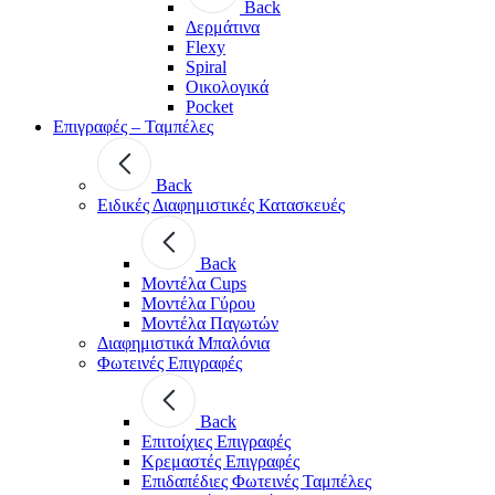
Back
Δερμάτινα
Flexy
Spiral
Οικολογικά
Pocket
Επιγραφές – Ταμπέλες
Back
Ειδικές Διαφημιστικές Κατασκευές
Back
Μοντέλα Cups
Μοντέλα Γύρου
Μοντέλα Παγωτών
Διαφημιστικά Μπαλόνια
Φωτεινές Επιγραφές
Back
Επιτοίχιες Επιγραφές
Κρεμαστές Επιγραφές
Επιδαπέδιες Φωτεινές Ταμπέλες