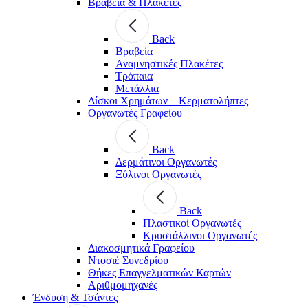
Βραβεία & Πλακέτες
Back
Βραβεία
Αναμνηστικές Πλακέτες
Τρόπαια
Μετάλλια
Δίσκοι Χρημάτων – Κερματολήπτες
Οργανωτές Γραφείου
Back
Δερμάτινοι Οργανωτές
Ξύλινοι Οργανωτές
Back
Πλαστικοί Οργανωτές
Κρυστάλλινοι Οργανωτές
Διακοσμητικά Γραφείου
Ντοσιέ Συνεδρίου
Θήκες Επαγγελματικών Καρτών
Αριθμομηχανές
Ένδυση & Τσάντες