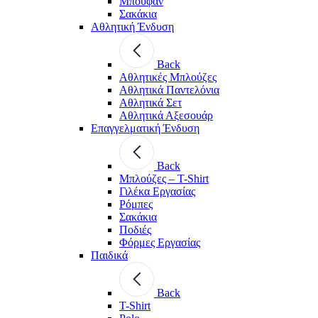
Μπουφάν
Σακάκια
Αθλητική Ένδυση
Back
Aθλητικές Μπλούζες
Αθλητικά Παντελόνια
Αθλητικά Σετ
Αθλητικά Αξεσουάρ
Επαγγελματική Ένδυση
Back
Μπλούζες – T-Shirt
Γιλέκα Εργασίας
Ρόμπες
Σακάκια
Ποδιές
Φόρμες Εργασίας
Παιδικά
Back
T-Shirt