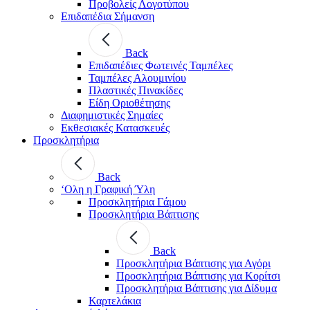
Προβολείς Λογοτύπου
Επιδαπέδια Σήμανση
Back
Επιδαπέδιες Φωτεινές Ταμπέλες
Ταμπέλες Αλουμινίου
Πλαστικές Πινακίδες
Είδη Οριοθέτησης
Διαφημιστικές Σημαίες
Εκθεσιακές Κατασκευές
Προσκλητήρια
Back
‘Ολη η Γραφική Ύλη
Προσκλητήρια Γάμου
Προσκλητήρια Βάπτισης
Back
Προσκλητήρια Βάπτισης για Αγόρι
Προσκλητήρια Βάπτισης για Κορίτσι
Προσκλητήρια Βάπτισης για Δίδυμα
Καρτελάκια