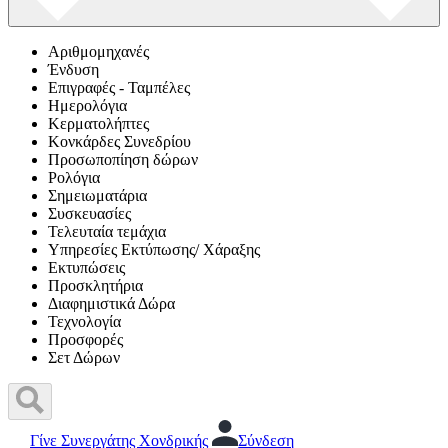
Αριθμομηχανές
Ένδυση
Επιγραφές - Ταμπέλες
Ημερολόγια
Κερματολήπτες
Κονκάρδες Συνεδρίου
Προσωποπίηση δώρων
Ρολόγια
Σημειωματάρια
Συσκευασίες
Τελευταία τεμάχια
Υπηρεσίες Εκτύπωσης/ Χάραξης
Εκτυπώσεις
Προσκλητήρια
Διαφημιστικά Δώρα
Τεχνολογία
Προσφορές
Σετ Δώρων
Γίνε Συνεργάτης Χονδρικής
Σύνδεση