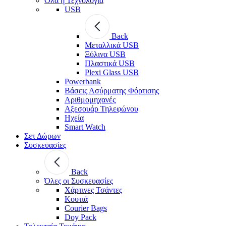
Όλα η Τεχνολογία
USB
Back
Μεταλλικά USB
Ξύλινα USB
Πλαστικά USB
Plexi Glass USB
Powerbank
Βάσεις Ασύρματης Φόρτισης
Αριθμομηχανές
Αξεσουάρ Τηλεφώνου
Ηχεία
Smart Watch
Σετ Δώρων
Συσκευασίες
Back
Όλες οι Συσκευασίες
Χάρτινες Τσάντες
Κουτιά
Courier Bags
Doy Pack