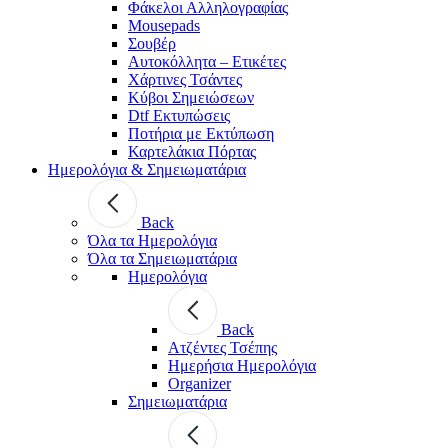
Φάκελοι Αλληλογραφίας
Mousepads
Σουβέρ
Αυτοκόλλητα – Ετικέτες
Χάρτινες Τσάντες
Κύβοι Σημειώσεων
Dtf Εκτυπώσεις
Ποτήρια με Εκτύπωση
Καρτελάκια Πόρτας
Ημερολόγια & Σημειωματάρια
Back
Όλα τα Ημερολόγια
Όλα τα Σημειωματάρια
Ημερολόγια
Back
Ατζέντες Τσέπης
Ημερήσια Ημερολόγια
Organizer
Σημειωματάρια