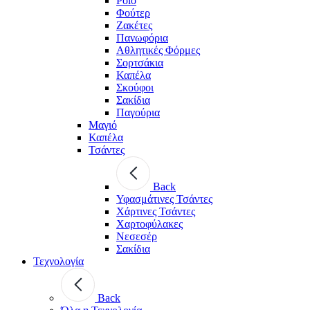
Polo
Φούτερ
Ζακέτες
Πανωφόρια
Αθλητικές Φόρμες
Σορτσάκια
Καπέλα
Σκούφοι
Σακίδια
Παγούρια
Μαγιό
Καπέλα
Τσάντες
Back
Υφασμάτινες Τσάντες
Χάρτινες Τσάντες
Χαρτοφύλακες
Νεσεσέρ
Σακίδια
Τεχνολογία
Back