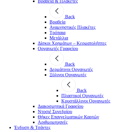
Βραβεία & Πλακέτες
Back
Βραβεία
Αναμνηστικές Πλακέτες
Τρόπαια
Μετάλλια
Δίσκοι Χρημάτων – Κερματολήπτες
Οργανωτές Γραφείου
Back
Δερμάτινοι Οργανωτές
Ξύλινοι Οργανωτές
Back
Πλαστικοί Οργανωτές
Κρυστάλλινοι Οργανωτές
Διακοσμητικά Γραφείου
Ντοσιέ Συνεδρίου
Θήκες Επαγγελματικών Καρτών
Αριθμομηχανές
Ένδυση & Τσάντες