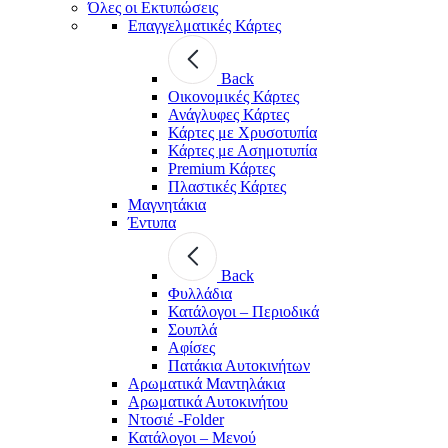
Όλες οι Εκτυπώσεις
Επαγγελματικές Κάρτες
Back
Οικονομικές Κάρτες
Ανάγλυφες Κάρτες
Κάρτες με Χρυσοτυπία
Κάρτες με Ασημοτυπία
Premium Κάρτες
Πλαστικές Κάρτες
Μαγνητάκια
Έντυπα
Back
Φυλλάδια
Κατάλογοι – Περιοδικά
Σουπλά
Αφίσες
Πατάκια Αυτοκινήτων
Αρωματικά Μαντηλάκια
Αρωματικά Αυτοκινήτου
Ντοσιέ -Folder
Κατάλογοι – Μενού