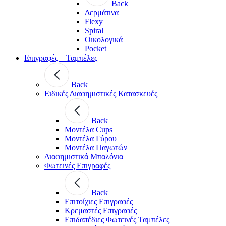
Back
Δερμάτινα
Flexy
Spiral
Οικολογικά
Pocket
Επιγραφές – Ταμπέλες
Back
Ειδικές Διαφημιστικές Κατασκευές
Back
Μοντέλα Cups
Μοντέλα Γύρου
Μοντέλα Παγωτών
Διαφημιστικά Μπαλόνια
Φωτεινές Επιγραφές
Back
Επιτοίχιες Επιγραφές
Κρεμαστές Επιγραφές
Επιδαπέδιες Φωτεινές Ταμπέλες