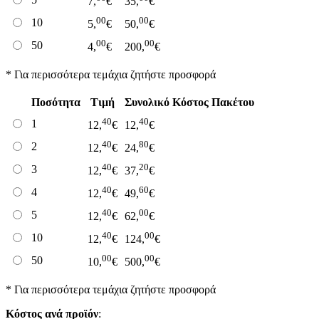
7,
€
35,
€
00
00
10
5,
€
50,
€
00
00
50
4,
€
200,
€
* Για περισσότερα τεμάχια ζητήστε προσφορά
Ποσότητα
Τιμή
Συνολικό Κόστος Πακέτου
40
40
1
12,
€
12,
€
40
80
2
12,
€
24,
€
40
20
3
12,
€
37,
€
40
60
4
12,
€
49,
€
40
00
5
12,
€
62,
€
40
00
10
12,
€
124,
€
00
00
50
10,
€
500,
€
* Για περισσότερα τεμάχια ζητήστε προσφορά
Κόστος ανά προϊόν
: