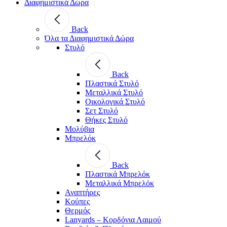
Διαφημιστικά Δώρα
Back
Όλα τα Διαφημιστικά Δώρα
Στυλό
Back
Πλαστικά Στυλό
Μεταλλικά Στυλό
Οικολογικά Στυλό
Σετ Στυλό
Θήκες Στυλό
Μολύβια
Μπρελόκ
Back
Πλαστικά Μπρελόκ
Μεταλλικά Μπρελόκ
Αναπτήρες
Κούπες
Θερμός
Lanyards – Kορδόνια Λαιμού