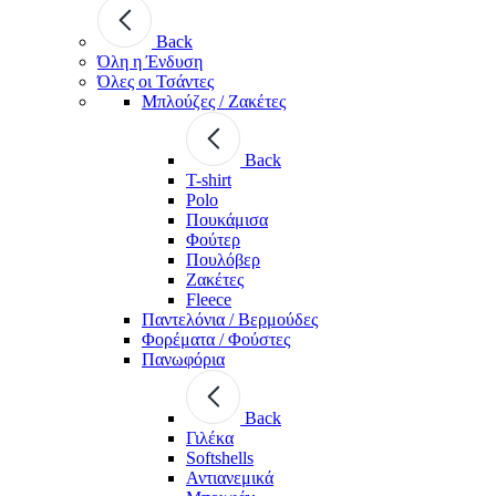
Back
Όλη η Ένδυση
Όλες οι Τσάντες
Μπλούζες / Ζακέτες
Back
T-shirt
Polo
Πουκάμισα
Φούτερ
Πουλόβερ
Ζακέτες
Fleece
Παντελόνια / Βερμούδες
Φορέματα / Φούστες
Πανωφόρια
Back
Γιλέκα
Softshells
Αντιανεμικά