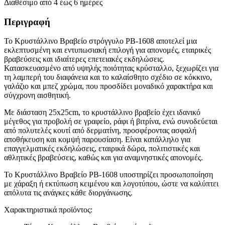
Διαθέσιμο από 4 έως 6 ημέρες
Περιγραφή
Το Κρυστάλλινο Βραβείο στρόγγυλο PB-1608 αποτελεί μια
εκλεπτυσμένη και εντυπωσιακή επιλογή για απονομές, εταιρικές
βραβεύσεις και ιδιαίτερες επετειακές εκδηλώσεις.
Κατασκευασμένο από υψηλής ποιότητας κρύσταλλο, ξεχωρίζει για
τη λαμπερή του διαφάνεια και το καλαίσθητο σχέδιο σε κόκκινο,
γαλάζιο και μπεζ χρώμα, που προσδίδει μοναδικό χαρακτήρα και
σύγχρονη αισθητική.
Με διάσταση 25x25cm, το κρυστάλλινο βραβείο έχει ιδανικό
μέγεθος για προβολή σε γραφείο, ράφι ή βιτρίνα, ενώ συνοδεύεται
από πολυτελές κουτί από δερματίνη, προσφέροντας ασφαλή
αποθήκευση και κομψή παρουσίαση. Είναι κατάλληλο για
επαγγελματικές εκδηλώσεις, εταιρικά δώρα, πολιτιστικές και
αθλητικές βραβεύσεις, καθώς και για αναμνηστικές απονομές.
Το Κρυστάλλινο Βραβείο PB-1608 υποστηρίζει προσωποποίηση
με χάραξη ή εκτύπωση κειμένου και λογοτύπου, ώστε να καλύπτει
απόλυτα τις ανάγκες κάθε διοργάνωσης.
Χαρακτηριστικά προϊόντος: