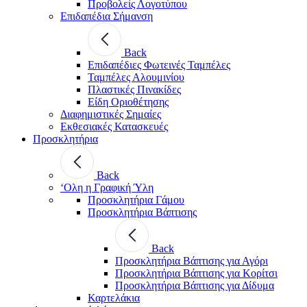
Προβολείς Λογοτύπου
Επιδαπέδια Σήμανση
Back
Επιδαπέδιες Φωτεινές Ταμπέλες
Ταμπέλες Αλουμινίου
Πλαστικές Πινακίδες
Είδη Οριοθέτησης
Διαφημιστικές Σημαίες
Εκθεσιακές Κατασκευές
Προσκλητήρια
Back
‘Ολη η Γραφική Ύλη
Προσκλητήρια Γάμου
Προσκλητήρια Βάπτισης
Back
Προσκλητήρια Βάπτισης για Αγόρι
Προσκλητήρια Βάπτισης για Κορίτσι
Προσκλητήρια Βάπτισης για Δίδυμα
Καρτελάκια