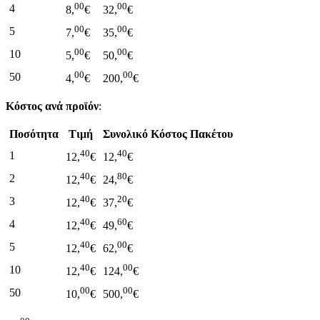
00
00
4
8,
€
32,
€
00
00
5
7,
€
35,
€
00
00
10
5,
€
50,
€
00
00
50
4,
€
200,
€
Κόστος ανά προϊόν
:
Ποσότητα
Τιμή
Συνολικό Κόστος Πακέτου
40
40
1
12,
€
12,
€
40
80
2
12,
€
24,
€
40
20
3
12,
€
37,
€
40
60
4
12,
€
49,
€
40
00
5
12,
€
62,
€
40
00
10
12,
€
124,
€
00
00
50
10,
€
500,
€