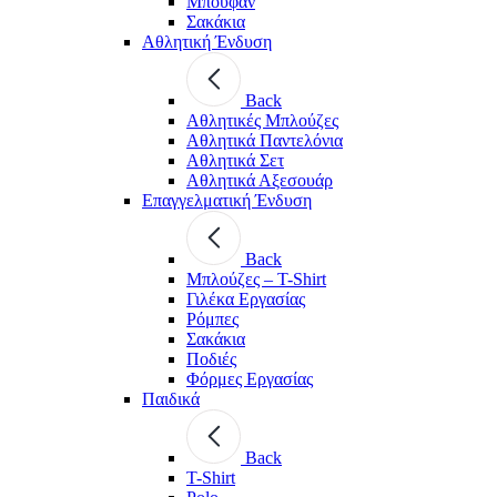
Μπουφάν
Σακάκια
Αθλητική Ένδυση
Back
Aθλητικές Μπλούζες
Αθλητικά Παντελόνια
Αθλητικά Σετ
Αθλητικά Αξεσουάρ
Επαγγελματική Ένδυση
Back
Μπλούζες – T-Shirt
Γιλέκα Εργασίας
Ρόμπες
Σακάκια
Ποδιές
Φόρμες Εργασίας
Παιδικά
Back
T-Shirt