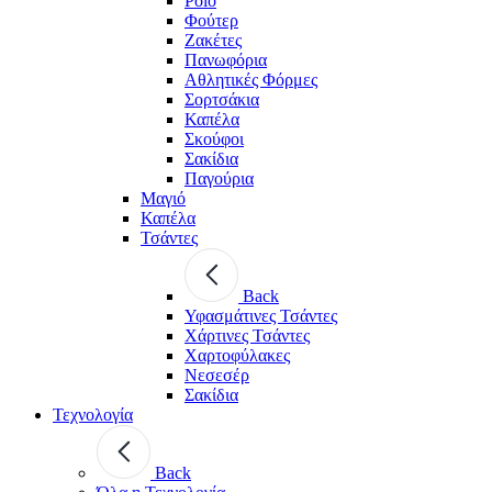
Polo
Φούτερ
Ζακέτες
Πανωφόρια
Αθλητικές Φόρμες
Σορτσάκια
Καπέλα
Σκούφοι
Σακίδια
Παγούρια
Μαγιό
Καπέλα
Τσάντες
Back
Υφασμάτινες Τσάντες
Χάρτινες Τσάντες
Χαρτοφύλακες
Νεσεσέρ
Σακίδια
Τεχνολογία
Back