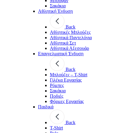
Μπουφάν
Σακάκια
Αθλητική Ένδυση
Back
Aθλητικές Μπλούζες
Αθλητικά Παντελόνια
Αθλητικά Σετ
Αθλητικά Αξεσουάρ
Επαγγελματική Ένδυση
Back
Μπλούζες – T-Shirt
Γιλέκα Εργασίας
Ρόμπες
Σακάκια
Ποδιές
Φόρμες Εργασίας
Παιδικά
Back
T-Shirt