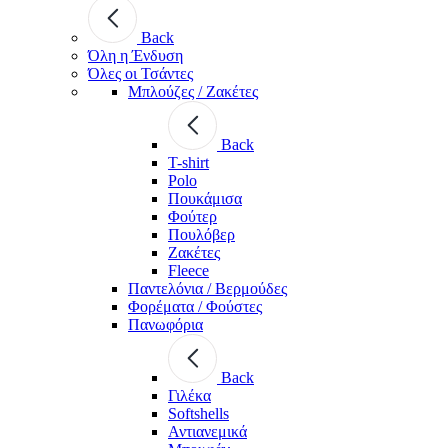
Back
Όλη η Ένδυση
Όλες οι Τσάντες
Μπλούζες / Ζακέτες
Back
T-shirt
Polo
Πουκάμισα
Φούτερ
Πουλόβερ
Ζακέτες
Fleece
Παντελόνια / Βερμούδες
Φορέματα / Φούστες
Πανωφόρια
Back
Γιλέκα
Softshells
Αντιανεμικά