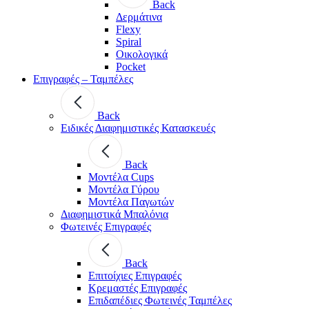
Back
Δερμάτινα
Flexy
Spiral
Οικολογικά
Pocket
Επιγραφές – Ταμπέλες
Back
Ειδικές Διαφημιστικές Κατασκευές
Back
Μοντέλα Cups
Μοντέλα Γύρου
Μοντέλα Παγωτών
Διαφημιστικά Μπαλόνια
Φωτεινές Επιγραφές
Back
Επιτοίχιες Επιγραφές
Κρεμαστές Επιγραφές
Επιδαπέδιες Φωτεινές Ταμπέλες