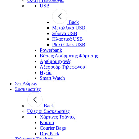
Όλα η Τεχνολογία
USB
Back
Μεταλλικά USB
Ξύλινα USB
Πλαστικά USB
Plexi Glass USB
Powerbank
Βάσεις Ασύρματης Φόρτισης
Αριθμομηχανές
Αξεσουάρ Τηλεφώνου
Ηχεία
Smart Watch
Σετ Δώρων
Συσκευασίες
Back
Όλες οι Συσκευασίες
Χάρτινες Τσάντες
Κουτιά
Courier Bags
Doy Pack