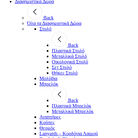
Διαφημιστικά Δώρα
Back
Όλα τα Διαφημιστικά Δώρα
Στυλό
Back
Πλαστικά Στυλό
Μεταλλικά Στυλό
Οικολογικά Στυλό
Σετ Στυλό
Θήκες Στυλό
Μολύβια
Μπρελόκ
Back
Πλαστικά Μπρελόκ
Μεταλλικά Μπρελόκ
Αναπτήρες
Κούπες
Θερμός
Lanyards – Kορδόνια Λαιμού