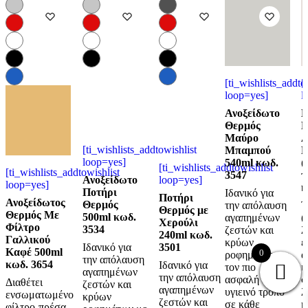
[ti_wishlists_addto
[
loop=yes]
l
Ανοξείδωτο
L
Θερμός
K
Μαύρο
Λ
[ti_wishlists_addtowishlist
Μπαμπού
Ε
loop=yes]
540ml κωδ.
(
[ti_wishlists_addtowishlist
[ti_wishlists_addtowishlist
3547
τ
Ανοξείδωτο
loop=yes]
loop=yes]
κ
Ποτήρι
Ιδανικό για
Ποτήρι
Ανοξείδωτος
Θερμός
την απόλαυση
Τ
Θερμός με
Θερμός Με
500ml κωδ.
αγαπημένων
(
Χερούλι
Φίλτρο
3534
ζεστών και
λ
240ml κωδ.
Γαλλικού
κρύων
ε
Ιδανικό για
3501
Καφέ 500ml
0
ροφημάτων με
α
την απόλαυση
κωδ. 3654
Ιδανικό για
τον πιο
ι
αγαπημένων
την απόλαυση
ασφαλή και
σ
Διαθέτει
ζεστών και
αγαπημένων
υγιεινό τρόπο
λ
ενσωματωμένο
κρύων
ζεστών και
σε κάθε
κ
φίλτρο-πρέσα