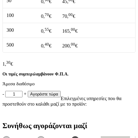
50
0,
€
45,
€
70
00
100
0,
€
70,
€
55
00
300
0,
€
165,
€
40
00
500
0,
€
200,
€
30
1,
€
Οι τιμές συμπεριλαμβάνουν Φ.Π.Α.
Άμεσα διαθέσιμο
Μεταλλικό
-
+
Αγοράστε τώρα
Επιλεγμένες υπηρεσίες που θα
Μπρελόκ
προστεθούν στο καλάθι μαζί με το προϊόν:
Αυτοκίνητο
κωδ.
AN-
5385
Συνήθως αγοράζονται μαζί
ποσότητα