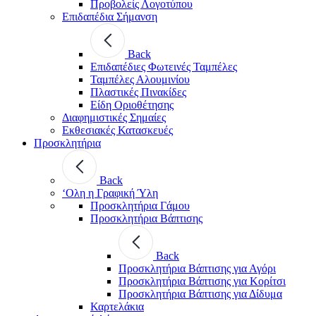
Προβολείς Λογοτύπου
Επιδαπέδια Σήμανση
Back
Επιδαπέδιες Φωτεινές Ταμπέλες
Ταμπέλες Αλουμινίου
Πλαστικές Πινακίδες
Είδη Οριοθέτησης
Διαφημιστικές Σημαίες
Εκθεσιακές Κατασκευές
Προσκλητήρια
Back
‘Ολη η Γραφική Ύλη
Προσκλητήρια Γάμου
Προσκλητήρια Βάπτισης
Back
Προσκλητήρια Βάπτισης για Αγόρι
Προσκλητήρια Βάπτισης για Κορίτσι
Προσκλητήρια Βάπτισης για Δίδυμα
Καρτελάκια