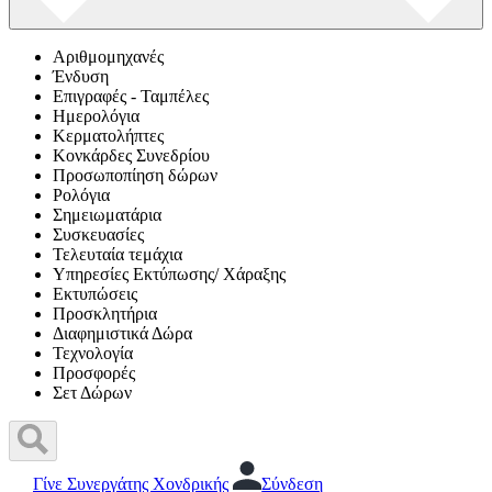
Αριθμομηχανές
Ένδυση
Επιγραφές - Ταμπέλες
Ημερολόγια
Κερματολήπτες
Κονκάρδες Συνεδρίου
Προσωποπίηση δώρων
Ρολόγια
Σημειωματάρια
Συσκευασίες
Τελευταία τεμάχια
Υπηρεσίες Εκτύπωσης/ Χάραξης
Εκτυπώσεις
Προσκλητήρια
Διαφημιστικά Δώρα
Τεχνολογία
Προσφορές
Σετ Δώρων
Γίνε Συνεργάτης Χονδρικής
Σύνδεση