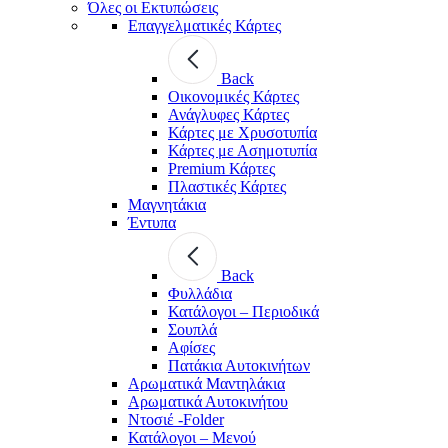
Όλες οι Εκτυπώσεις
Επαγγελματικές Κάρτες
Back
Οικονομικές Κάρτες
Ανάγλυφες Κάρτες
Κάρτες με Χρυσοτυπία
Κάρτες με Ασημοτυπία
Premium Κάρτες
Πλαστικές Κάρτες
Μαγνητάκια
Έντυπα
Back
Φυλλάδια
Κατάλογοι – Περιοδικά
Σουπλά
Αφίσες
Πατάκια Αυτοκινήτων
Αρωματικά Μαντηλάκια
Αρωματικά Αυτοκινήτου
Ντοσιέ -Folder
Κατάλογοι – Μενού