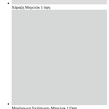
Χάραξη Μπρελόκ 1 όψη
Μονόχρωμη Εκτύπωση- Μπρελοκ 1 Όψη