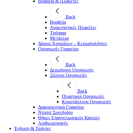
Βραβεία & Πλακέτες
Back
Βραβεία
Αναμνηστικές Πλακέτες
Τρόπαια
Μετάλλια
Δίσκοι Χρημάτων – Κερματολήπτες
Οργανωτές Γραφείου
Back
Δερμάτινοι Οργανωτές
Ξύλινοι Οργανωτές
Back
Πλαστικοί Οργανωτές
Κρυστάλλινοι Οργανωτές
Διακοσμητικά Γραφείου
Ντοσιέ Συνεδρίου
Θήκες Επαγγελματικών Καρτών
Αριθμομηχανές
Ένδυση & Τσάντες