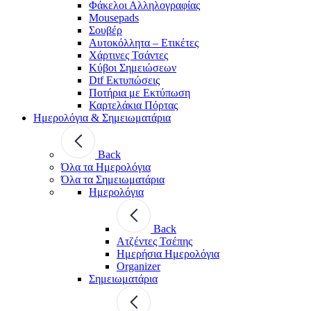
Φάκελοι Αλληλογραφίας
Mousepads
Σουβέρ
Αυτοκόλλητα – Ετικέτες
Χάρτινες Τσάντες
Κύβοι Σημειώσεων
Dtf Εκτυπώσεις
Ποτήρια με Εκτύπωση
Καρτελάκια Πόρτας
Ημερολόγια & Σημειωματάρια
Back
Όλα τα Ημερολόγια
Όλα τα Σημειωματάρια
Ημερολόγια
Back
Ατζέντες Τσέπης
Ημερήσια Ημερολόγια
Organizer
Σημειωματάρια