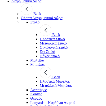
Διαφημιστικά Δώρα
Back
Όλα τα Διαφημιστικά Δώρα
Στυλό
Back
Πλαστικά Στυλό
Μεταλλικά Στυλό
Οικολογικά Στυλό
Σετ Στυλό
Θήκες Στυλό
Μολύβια
Μπρελόκ
Back
Πλαστικά Μπρελόκ
Μεταλλικά Μπρελόκ
Αναπτήρες
Κούπες
Θερμός
Lanyards – Kορδόνια Λαιμού