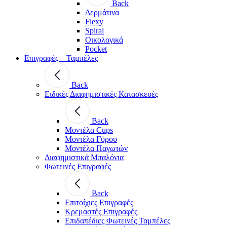
Back
Δερμάτινα
Flexy
Spiral
Οικολογικά
Pocket
Επιγραφές – Ταμπέλες
Back
Ειδικές Διαφημιστικές Κατασκευές
Back
Μοντέλα Cups
Μοντέλα Γύρου
Μοντέλα Παγωτών
Διαφημιστικά Μπαλόνια
Φωτεινές Επιγραφές
Back
Επιτοίχιες Επιγραφές
Κρεμαστές Επιγραφές
Επιδαπέδιες Φωτεινές Ταμπέλες