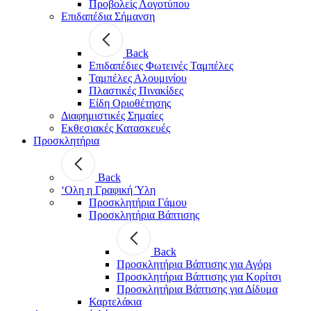
Προβολείς Λογοτύπου
Επιδαπέδια Σήμανση
Back
Επιδαπέδιες Φωτεινές Ταμπέλες
Ταμπέλες Αλουμινίου
Πλαστικές Πινακίδες
Είδη Οριοθέτησης
Διαφημιστικές Σημαίες
Εκθεσιακές Κατασκευές
Προσκλητήρια
Back
‘Ολη η Γραφική Ύλη
Προσκλητήρια Γάμου
Προσκλητήρια Βάπτισης
Back
Προσκλητήρια Βάπτισης για Αγόρι
Προσκλητήρια Βάπτισης για Κορίτσι
Προσκλητήρια Βάπτισης για Δίδυμα
Καρτελάκια