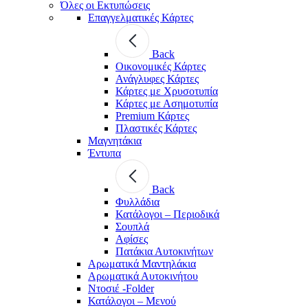
Όλες οι Εκτυπώσεις
Επαγγελματικές Κάρτες
Back
Οικονομικές Κάρτες
Ανάγλυφες Κάρτες
Κάρτες με Χρυσοτυπία
Κάρτες με Ασημοτυπία
Premium Κάρτες
Πλαστικές Κάρτες
Μαγνητάκια
Έντυπα
Back
Φυλλάδια
Κατάλογοι – Περιοδικά
Σουπλά
Αφίσες
Πατάκια Αυτοκινήτων
Αρωματικά Μαντηλάκια
Αρωματικά Αυτοκινήτου
Ντοσιέ -Folder
Κατάλογοι – Μενού