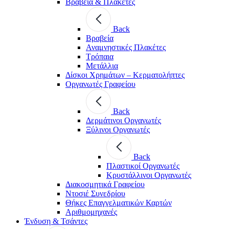
Βραβεία & Πλακέτες
Back
Βραβεία
Αναμνηστικές Πλακέτες
Τρόπαια
Μετάλλια
Δίσκοι Χρημάτων – Κερματολήπτες
Οργανωτές Γραφείου
Back
Δερμάτινοι Οργανωτές
Ξύλινοι Οργανωτές
Back
Πλαστικοί Οργανωτές
Κρυστάλλινοι Οργανωτές
Διακοσμητικά Γραφείου
Ντοσιέ Συνεδρίου
Θήκες Επαγγελματικών Καρτών
Αριθμομηχανές
Ένδυση & Τσάντες