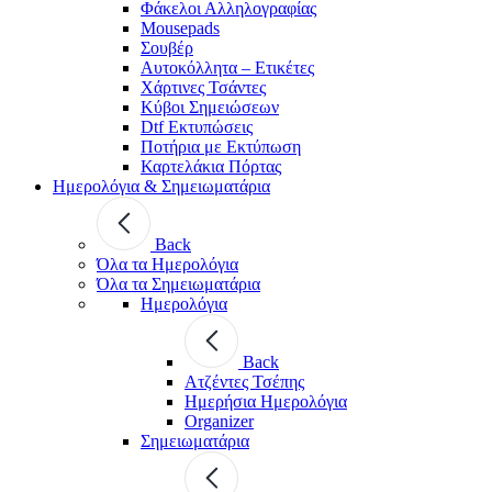
Φάκελοι Αλληλογραφίας
Mousepads
Σουβέρ
Αυτοκόλλητα – Ετικέτες
Χάρτινες Τσάντες
Κύβοι Σημειώσεων
Dtf Εκτυπώσεις
Ποτήρια με Εκτύπωση
Καρτελάκια Πόρτας
Ημερολόγια & Σημειωματάρια
Back
Όλα τα Ημερολόγια
Όλα τα Σημειωματάρια
Ημερολόγια
Back
Ατζέντες Τσέπης
Ημερήσια Ημερολόγια
Organizer
Σημειωματάρια