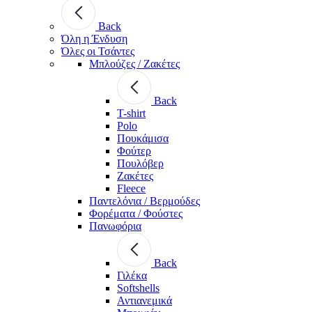
Back
Όλη η Ένδυση
Όλες οι Τσάντες
Μπλούζες / Ζακέτες
Back
T-shirt
Polo
Πουκάμισα
Φούτερ
Πουλόβερ
Ζακέτες
Fleece
Παντελόνια / Βερμούδες
Φορέματα / Φούστες
Πανωφόρια
Back
Γιλέκα
Softshells
Αντιανεμικά