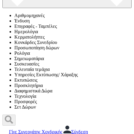
Αριθμομηχανές
Ένδυση
Επιγραφές - Ταμπέλες
Ημερολόγια
Κερματολήπτες
Κονκάρδες Συνεδρίου
Προσωποπίηση δώρων
Ρολόγια
Σημειωματάρια
Συσκευασίες
Τελευταία τεμάχια
Υπηρεσίες Εκτύπωσης/ Χάραξης
Εκτυπώσεις
Προσκλητήρια
Διαφημιστικά Δώρα
Τεχνολογία
Προσφορές
Σετ Δώρων
Γίνε Συνεργάτης Χονδρικής
Σύνδεση