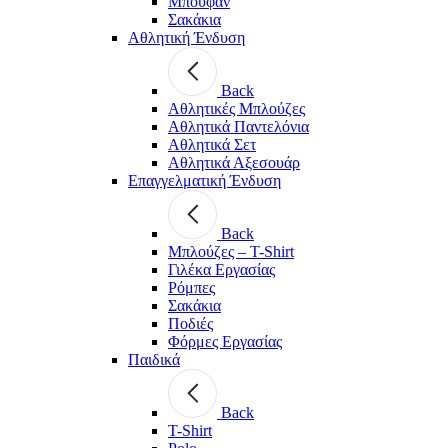
Μπουφάν
Σακάκια
Αθλητική Ένδυση
Back
Aθλητικές Μπλούζες
Αθλητικά Παντελόνια
Αθλητικά Σετ
Αθλητικά Αξεσουάρ
Επαγγελματική Ένδυση
Back
Μπλούζες – T-Shirt
Γιλέκα Εργασίας
Ρόμπες
Σακάκια
Ποδιές
Φόρμες Εργασίας
Παιδικά
Back
T-Shirt