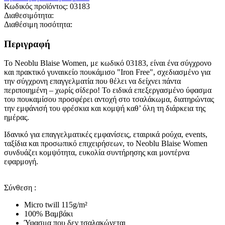
Κωδικός προϊόντος:
03183
Διαθεσιμότητα:
Διαθέσιμη ποσότητα:
Περιγραφή
Το Neoblu Blaise Women, με κωδικό 03183, είναι ένα σύγχρονο
και πρακτικό γυναικείο πουκάμισο "Iron Free", σχεδιασμένο για
την σύγχρονη επαγγελματία που θέλει να δείχνει πάντα
περιποιημένη – χωρίς σίδερο! Το ειδικά επεξεργασμένο ύφασμα
του πουκαμίσου προσφέρει αντοχή στο τσαλάκωμα, διατηρώντας
την εμφάνισή του φρέσκια και κομψή καθ’ όλη τη διάρκεια της
ημέρας.
Ιδανικό για επαγγελματικές εμφανίσεις, εταιρικά ρούχα, events,
ταξίδια και προσωπικό επιχειρήσεων, το Neoblu Blaise Women
συνδυάζει κομψότητα, ευκολία συντήρησης και μοντέρνα
εφαρμογή.
Σύνθεση :
Micro twill 115g/m²
100% Βαμβάκι
Ύφασμα που δεν τσαλακώνεται