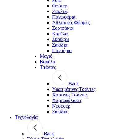
Polo
Φούτερ
Ζακέτες
Πανωφόρια
Αθλητικές Φόρμες
Σορτσάκια
Καπέλα
Σκούφοι
Σακίδια
Παγούρια
Μαγιό
Καπέλα
Τσάντες
Back
Υφασμάτινες Τσάντες
Χάρτινες Τσάντες
Χαρτοφύλακες
Νεσεσέρ
Σακίδια
Τεχνολογία
Back