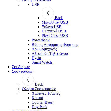
Όλα η Τεχνολογία
USB
Back
Μεταλλικά USB
Ξύλινα USB
Πλαστικά USB
Plexi Glass USB
Powerbank
Βάσεις Ασύρματης Φόρτισης
Αριθμομηχανές
Αξεσουάρ Τηλεφώνου
Ηχεία
Smart Watch
Σετ Δώρων
Συσκευασίες
Back
Όλες οι Συσκευασίες
Χάρτινες Τσάντες
Κουτιά
Courier Bags
Doy Pack