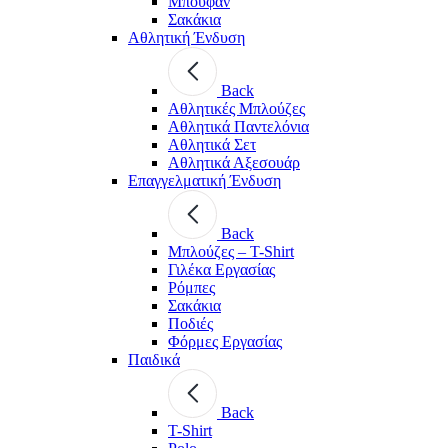
Μπουφάν
Σακάκια
Αθλητική Ένδυση
Back
Aθλητικές Μπλούζες
Αθλητικά Παντελόνια
Αθλητικά Σετ
Αθλητικά Αξεσουάρ
Επαγγελματική Ένδυση
Back
Μπλούζες – T-Shirt
Γιλέκα Εργασίας
Ρόμπες
Σακάκια
Ποδιές
Φόρμες Εργασίας
Παιδικά
Back
T-Shirt