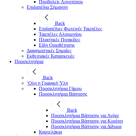
Προβολείς Λογοτύπου
Επιδαπέδια Σήμανση
Back
Επιδαπέδιες Φωτεινές Ταμπέλες
Ταμπέλες Αλουμινίου
Πλαστικές Πινακίδες
Είδη Οριοθέτησης
Διαφημιστικές Σημαίες
Εκθεσιακές Κατασκευές
Προσκλητήρια
Back
‘Ολη η Γραφική Ύλη
Προσκλητήρια Γάμου
Προσκλητήρια Βάπτισης
Back
Προσκλητήρια Βάπτισης για Αγόρι
Προσκλητήρια Βάπτισης για Κορίτσι
Προσκλητήρια Βάπτισης για Δίδυμα
Καρτελάκια