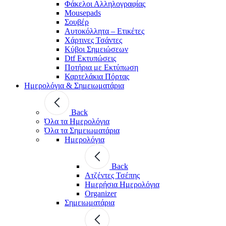
Φάκελοι Αλληλογραφίας
Mousepads
Σουβέρ
Αυτοκόλλητα – Ετικέτες
Χάρτινες Τσάντες
Κύβοι Σημειώσεων
Dtf Εκτυπώσεις
Ποτήρια με Εκτύπωση
Καρτελάκια Πόρτας
Ημερολόγια & Σημειωματάρια
Back
Όλα τα Ημερολόγια
Όλα τα Σημειωματάρια
Ημερολόγια
Back
Ατζέντες Τσέπης
Ημερήσια Ημερολόγια
Organizer
Σημειωματάρια