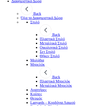
Διαφημιστικά Δώρα
Back
Όλα τα Διαφημιστικά Δώρα
Στυλό
Back
Πλαστικά Στυλό
Μεταλλικά Στυλό
Οικολογικά Στυλό
Σετ Στυλό
Θήκες Στυλό
Μολύβια
Μπρελόκ
Back
Πλαστικά Μπρελόκ
Μεταλλικά Μπρελόκ
Αναπτήρες
Κούπες
Θερμός
Lanyards – Kορδόνια Λαιμού