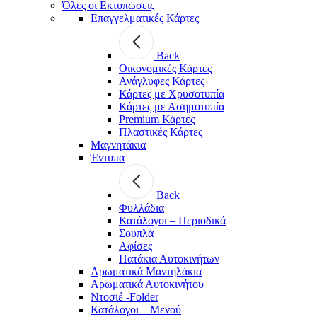
Όλες οι Εκτυπώσεις
Επαγγελματικές Κάρτες
Back
Οικονομικές Κάρτες
Ανάγλυφες Κάρτες
Κάρτες με Χρυσοτυπία
Κάρτες με Ασημοτυπία
Premium Κάρτες
Πλαστικές Κάρτες
Μαγνητάκια
Έντυπα
Back
Φυλλάδια
Κατάλογοι – Περιοδικά
Σουπλά
Αφίσες
Πατάκια Αυτοκινήτων
Αρωματικά Μαντηλάκια
Αρωματικά Αυτοκινήτου
Ντοσιέ -Folder
Κατάλογοι – Μενού