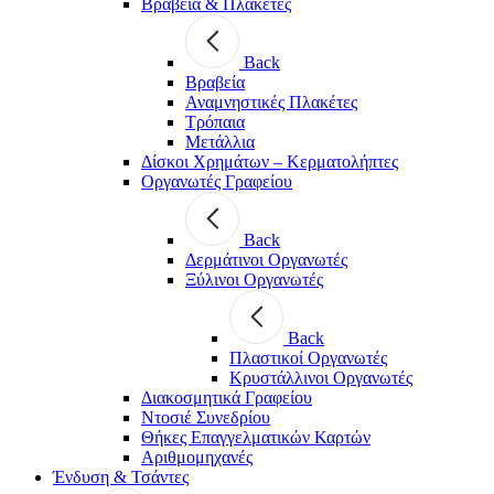
Βραβεία & Πλακέτες
Back
Βραβεία
Αναμνηστικές Πλακέτες
Τρόπαια
Μετάλλια
Δίσκοι Χρημάτων – Κερματολήπτες
Οργανωτές Γραφείου
Back
Δερμάτινοι Οργανωτές
Ξύλινοι Οργανωτές
Back
Πλαστικοί Οργανωτές
Κρυστάλλινοι Οργανωτές
Διακοσμητικά Γραφείου
Ντοσιέ Συνεδρίου
Θήκες Επαγγελματικών Καρτών
Αριθμομηχανές
Ένδυση & Τσάντες