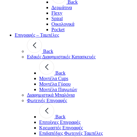
Back
Δερμάτινα
Flexy
Spiral
Οικολογικά
Pocket
Επιγραφές – Ταμπέλες
Back
Ειδικές Διαφημιστικές Κατασκευές
Back
Μοντέλα Cups
Μοντέλα Γύρου
Μοντέλα Παγωτών
Διαφημιστικά Μπαλόνια
Φωτεινές Επιγραφές
Back
Επιτοίχιες Επιγραφές
Κρεμαστές Επιγραφές
Επιδαπέδιες Φωτεινές Ταμπέλες