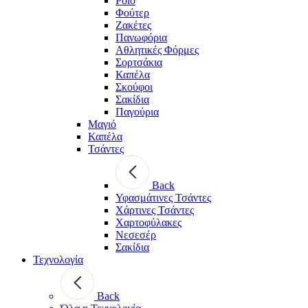
Polo
Φούτερ
Ζακέτες
Πανωφόρια
Αθλητικές Φόρμες
Σορτσάκια
Καπέλα
Σκούφοι
Σακίδια
Παγούρια
Μαγιό
Καπέλα
Τσάντες
Back
Υφασμάτινες Τσάντες
Χάρτινες Τσάντες
Χαρτοφύλακες
Νεσεσέρ
Σακίδια
Τεχνολογία
Back