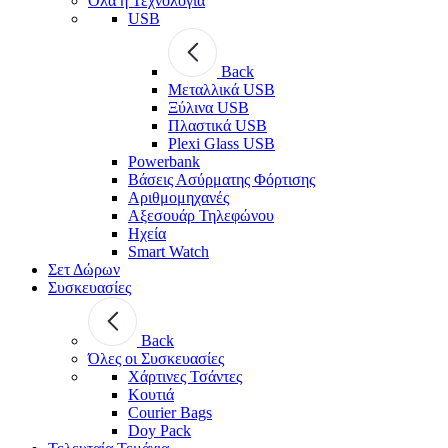
Όλα η Τεχνολογία
USB
Back
Μεταλλικά USB
Ξύλινα USB
Πλαστικά USB
Plexi Glass USB
Powerbank
Βάσεις Ασύρματης Φόρτισης
Αριθμομηχανές
Αξεσουάρ Τηλεφώνου
Ηχεία
Smart Watch
Σετ Δώρων
Συσκευασίες
Back
Όλες οι Συσκευασίες
Χάρτινες Τσάντες
Κουτιά
Courier Bags
Doy Pack