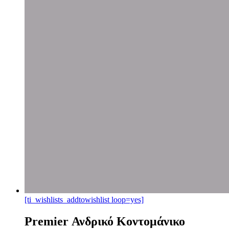
[ti_wishlists_addtowishlist loop=yes]
Premier Ανδρικό Κοντομάνικο