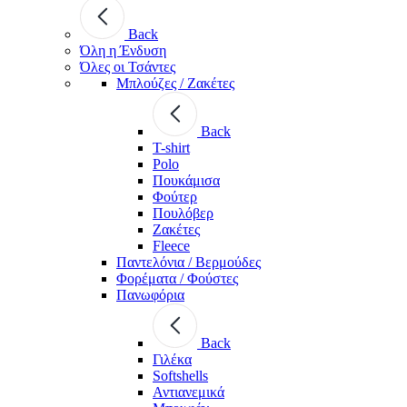
Back
Όλη η Ένδυση
Όλες οι Τσάντες
Μπλούζες / Ζακέτες
Back
T-shirt
Polo
Πουκάμισα
Φούτερ
Πουλόβερ
Ζακέτες
Fleece
Παντελόνια / Βερμούδες
Φορέματα / Φούστες
Πανωφόρια
Back
Γιλέκα
Softshells
Αντιανεμικά