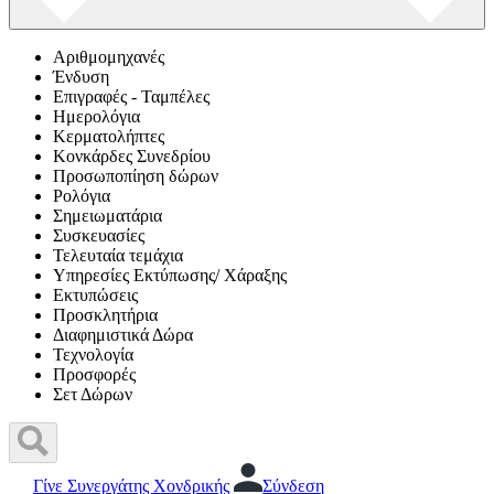
Αριθμομηχανές
Ένδυση
Επιγραφές - Ταμπέλες
Ημερολόγια
Κερματολήπτες
Κονκάρδες Συνεδρίου
Προσωποπίηση δώρων
Ρολόγια
Σημειωματάρια
Συσκευασίες
Τελευταία τεμάχια
Υπηρεσίες Εκτύπωσης/ Χάραξης
Εκτυπώσεις
Προσκλητήρια
Διαφημιστικά Δώρα
Τεχνολογία
Προσφορές
Σετ Δώρων
Γίνε Συνεργάτης Χονδρικής
Σύνδεση