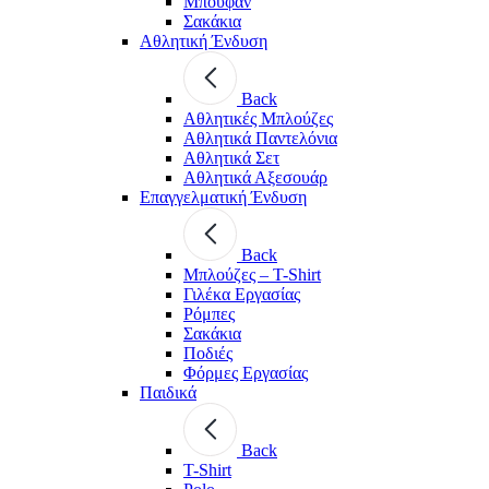
Μπουφάν
Σακάκια
Αθλητική Ένδυση
Back
Aθλητικές Μπλούζες
Αθλητικά Παντελόνια
Αθλητικά Σετ
Αθλητικά Αξεσουάρ
Επαγγελματική Ένδυση
Back
Μπλούζες – T-Shirt
Γιλέκα Εργασίας
Ρόμπες
Σακάκια
Ποδιές
Φόρμες Εργασίας
Παιδικά
Back
T-Shirt