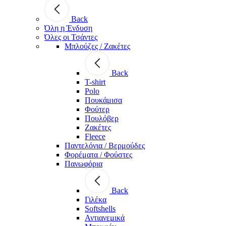
Back
Όλη η Ένδυση
Όλες οι Τσάντες
Μπλούζες / Ζακέτες
Back
T-shirt
Polo
Πουκάμισα
Φούτερ
Πουλόβερ
Ζακέτες
Fleece
Παντελόνια / Βερμούδες
Φορέματα / Φούστες
Πανωφόρια
Back
Γιλέκα
Softshells
Αντιανεμικά