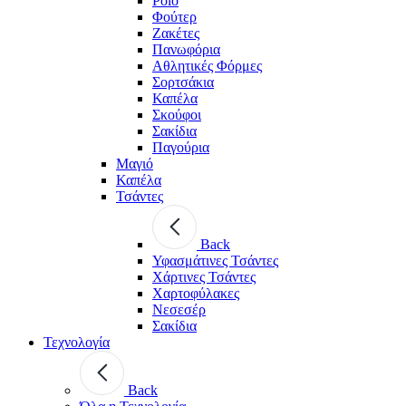
Polo
Φούτερ
Ζακέτες
Πανωφόρια
Αθλητικές Φόρμες
Σορτσάκια
Καπέλα
Σκούφοι
Σακίδια
Παγούρια
Μαγιό
Καπέλα
Τσάντες
Back
Υφασμάτινες Τσάντες
Χάρτινες Τσάντες
Χαρτοφύλακες
Νεσεσέρ
Σακίδια
Τεχνολογία
Back