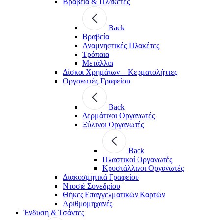
Βραβεία & Πλακέτες
Back
Βραβεία
Αναμνηστικές Πλακέτες
Τρόπαια
Μετάλλια
Δίσκοι Χρημάτων – Κερματολήπτες
Οργανωτές Γραφείου
Back
Δερμάτινοι Οργανωτές
Ξύλινοι Οργανωτές
Back
Πλαστικοί Οργανωτές
Κρυστάλλινοι Οργανωτές
Διακοσμητικά Γραφείου
Ντοσιέ Συνεδρίου
Θήκες Επαγγελματικών Καρτών
Αριθμομηχανές
Ένδυση & Τσάντες