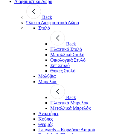
Διαφημιστικά Δώρα
Back
Όλα τα Διαφημιστικά Δώρα
Στυλό
Back
Πλαστικά Στυλό
Μεταλλικά Στυλό
Οικολογικά Στυλό
Σετ Στυλό
Θήκες Στυλό
Μολύβια
Μπρελόκ
Back
Πλαστικά Μπρελόκ
Μεταλλικά Μπρελόκ
Αναπτήρες
Κούπες
Θερμός
Lanyards – Kορδόνια Λαιμού