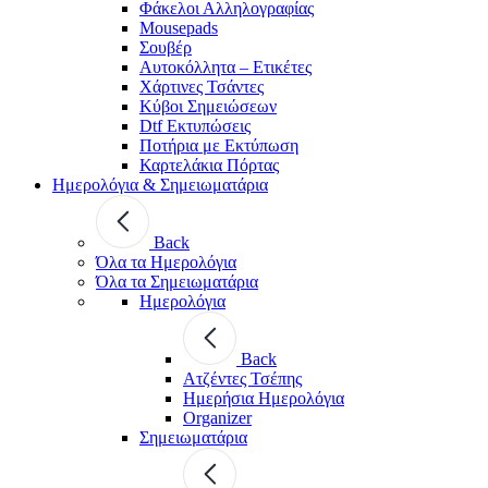
Φάκελοι Αλληλογραφίας
Mousepads
Σουβέρ
Αυτοκόλλητα – Ετικέτες
Χάρτινες Τσάντες
Κύβοι Σημειώσεων
Dtf Εκτυπώσεις
Ποτήρια με Εκτύπωση
Καρτελάκια Πόρτας
Ημερολόγια & Σημειωματάρια
Back
Όλα τα Ημερολόγια
Όλα τα Σημειωματάρια
Ημερολόγια
Back
Ατζέντες Τσέπης
Ημερήσια Ημερολόγια
Organizer
Σημειωματάρια