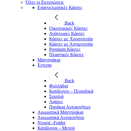
Όλες οι Εκτυπώσεις
Επαγγελματικές Κάρτες
Back
Οικονομικές Κάρτες
Ανάγλυφες Κάρτες
Κάρτες με Χρυσοτυπία
Κάρτες με Ασημοτυπία
Premium Κάρτες
Πλαστικές Κάρτες
Μαγνητάκια
Έντυπα
Back
Φυλλάδια
Κατάλογοι – Περιοδικά
Σουπλά
Αφίσες
Πατάκια Αυτοκινήτων
Αρωματικά Μαντηλάκια
Αρωματικά Αυτοκινήτου
Ντοσιέ -Folder
Κατάλογοι – Μενού