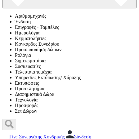
Αριθμομηχανές
Ένδυση
Επιγραφές - Ταμπέλες
Ημερολόγια
Κερματολήπτες
Κονκάρδες Συνεδρίου
Προσωποπίηση δώρων
Ρολόγια
Σημειωματάρια
Συσκευασίες
Τελευταία τεμάχια
Υπηρεσίες Εκτύπωσης/ Χάραξης
Εκτυπώσεις
Προσκλητήρια
Διαφημιστικά Δώρα
Τεχνολογία
Προσφορές
Σετ Δώρων
Γίνε Συνεργάτης Χονδρικής
Σύνδεση