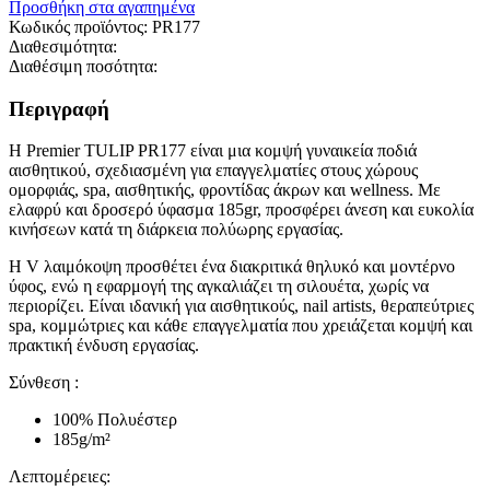
Προσθήκη στα αγαπημένα
Κωδικός προϊόντος:
PR177
Διαθεσιμότητα:
Διαθέσιμη ποσότητα:
Περιγραφή
Η Premier TULIP PR177 είναι μια κομψή γυναικεία ποδιά
αισθητικού, σχεδιασμένη για επαγγελματίες στους χώρους
ομορφιάς, spa, αισθητικής, φροντίδας άκρων και wellness. Με
ελαφρύ και δροσερό ύφασμα 185gr, προσφέρει άνεση και ευκολία
κινήσεων κατά τη διάρκεια πολύωρης εργασίας.
Η V λαιμόκοψη προσθέτει ένα διακριτικά θηλυκό και μοντέρνο
ύφος, ενώ η εφαρμογή της αγκαλιάζει τη σιλουέτα, χωρίς να
περιορίζει. Είναι ιδανική για αισθητικούς, nail artists, θεραπεύτριες
spa, κομμώτριες και κάθε επαγγελματία που χρειάζεται κομψή και
πρακτική ένδυση εργασίας.
Σύνθεση :
100% Πολυέστερ
185g/m²
Λεπτομέρειες: