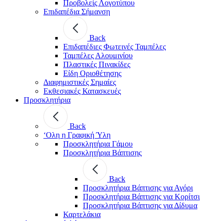
Προβολείς Λογοτύπου
Επιδαπέδια Σήμανση
Back
Επιδαπέδιες Φωτεινές Ταμπέλες
Ταμπέλες Αλουμινίου
Πλαστικές Πινακίδες
Είδη Οριοθέτησης
Διαφημιστικές Σημαίες
Εκθεσιακές Κατασκευές
Προσκλητήρια
Back
‘Ολη η Γραφική Ύλη
Προσκλητήρια Γάμου
Προσκλητήρια Βάπτισης
Back
Προσκλητήρια Βάπτισης για Αγόρι
Προσκλητήρια Βάπτισης για Κορίτσι
Προσκλητήρια Βάπτισης για Δίδυμα
Καρτελάκια