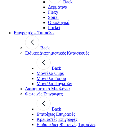
Back
Δερμάτινα
Flexy
Spiral
Οικολογικά
Pocket
Επιγραφές – Ταμπέλες
Back
Ειδικές Διαφημιστικές Κατασκευές
Back
Μοντέλα Cups
Μοντέλα Γύρου
Μοντέλα Παγωτών
Διαφημιστικά Μπαλόνια
Φωτεινές Επιγραφές
Back
Επιτοίχιες Επιγραφές
Κρεμαστές Επιγραφές
Επιδαπέδιες Φωτεινές Ταμπέλες