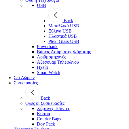
Όλα η Τεχνολογία
USB
Back
Μεταλλικά USB
Ξύλινα USB
Πλαστικά USB
Plexi Glass USB
Powerbank
Βάσεις Ασύρματης Φόρτισης
Αριθμομηχανές
Αξεσουάρ Τηλεφώνου
Ηχεία
Smart Watch
Σετ Δώρων
Συσκευασίες
Back
Όλες οι Συσκευασίες
Χάρτινες Τσάντες
Κουτιά
Courier Bags
Doy Pack