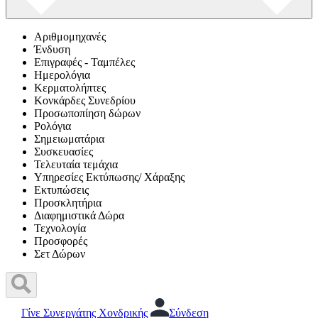
Αριθμομηχανές
Ένδυση
Επιγραφές - Ταμπέλες
Ημερολόγια
Κερματολήπτες
Κονκάρδες Συνεδρίου
Προσωποπίηση δώρων
Ρολόγια
Σημειωματάρια
Συσκευασίες
Τελευταία τεμάχια
Υπηρεσίες Εκτύπωσης/ Χάραξης
Εκτυπώσεις
Προσκλητήρια
Διαφημιστικά Δώρα
Τεχνολογία
Προσφορές
Σετ Δώρων
Γίνε Συνεργάτης Χονδρικής
Σύνδεση