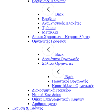
Βραβεία & Πλακέτες
Back
Βραβεία
Αναμνηστικές Πλακέτες
Τρόπαια
Μετάλλια
Δίσκοι Χρημάτων – Κερματολήπτες
Οργανωτές Γραφείου
Back
Δερμάτινοι Οργανωτές
Ξύλινοι Οργανωτές
Back
Πλαστικοί Οργανωτές
Κρυστάλλινοι Οργανωτές
Διακοσμητικά Γραφείου
Ντοσιέ Συνεδρίου
Θήκες Επαγγελματικών Καρτών
Αριθμομηχανές
Ένδυση & Τσάντες