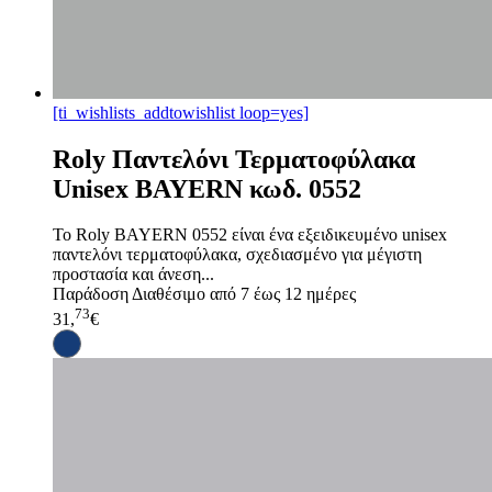
[ti_wishlists_addtowishlist loop=yes]
Roly Παντελόνι Τερματοφύλακα
Unisex BAYERN κωδ. 0552
Το Roly BAYERN 0552 είναι ένα εξειδικευμένο unisex
παντελόνι τερματοφύλακα, σχεδιασμένο για μέγιστη
προστασία και άνεση...
Παράδοση
Διαθέσιμο από 7 έως 12 ημέρες
73
31,
€