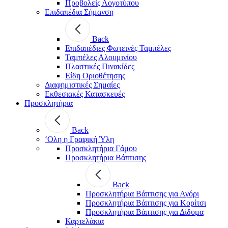
Προβολείς Λογοτύπου
Επιδαπέδια Σήμανση
Back
Επιδαπέδιες Φωτεινές Ταμπέλες
Ταμπέλες Αλουμινίου
Πλαστικές Πινακίδες
Είδη Οριοθέτησης
Διαφημιστικές Σημαίες
Εκθεσιακές Κατασκευές
Προσκλητήρια
Back
‘Ολη η Γραφική Ύλη
Προσκλητήρια Γάμου
Προσκλητήρια Βάπτισης
Back
Προσκλητήρια Βάπτισης για Αγόρι
Προσκλητήρια Βάπτισης για Κορίτσι
Προσκλητήρια Βάπτισης για Δίδυμα
Καρτελάκια