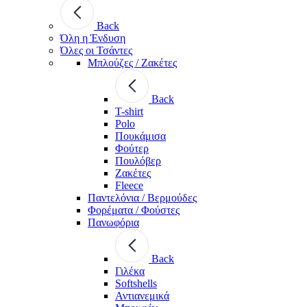
Back
Όλη η Ένδυση
Όλες οι Τσάντες
Μπλούζες / Ζακέτες
Back
T-shirt
Polo
Πουκάμισα
Φούτερ
Πουλόβερ
Ζακέτες
Fleece
Παντελόνια / Βερμούδες
Φορέματα / Φούστες
Πανωφόρια
Back
Γιλέκα
Softshells
Αντιανεμικά