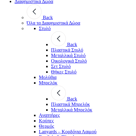
Διαφημιστικά Δώρα
Back
Όλα τα Διαφημιστικά Δώρα
Στυλό
Back
Πλαστικά Στυλό
Μεταλλικά Στυλό
Οικολογικά Στυλό
Σετ Στυλό
Θήκες Στυλό
Μολύβια
Μπρελόκ
Back
Πλαστικά Μπρελόκ
Μεταλλικά Μπρελόκ
Αναπτήρες
Κούπες
Θερμός
Lanyards – Kορδόνια Λαιμού