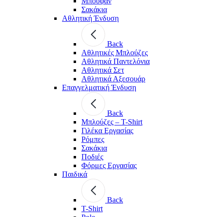
Μπουφάν
Σακάκια
Αθλητική Ένδυση
Back
Aθλητικές Μπλούζες
Αθλητικά Παντελόνια
Αθλητικά Σετ
Αθλητικά Αξεσουάρ
Επαγγελματική Ένδυση
Back
Μπλούζες – T-Shirt
Γιλέκα Εργασίας
Ρόμπες
Σακάκια
Ποδιές
Φόρμες Εργασίας
Παιδικά
Back
T-Shirt