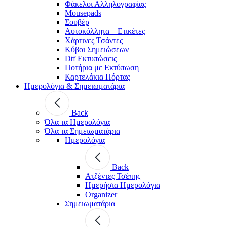
Φάκελοι Αλληλογραφίας
Mousepads
Σουβέρ
Αυτοκόλλητα – Ετικέτες
Χάρτινες Τσάντες
Κύβοι Σημειώσεων
Dtf Εκτυπώσεις
Ποτήρια με Εκτύπωση
Καρτελάκια Πόρτας
Ημερολόγια & Σημειωματάρια
Back
Όλα τα Ημερολόγια
Όλα τα Σημειωματάρια
Ημερολόγια
Back
Ατζέντες Τσέπης
Ημερήσια Ημερολόγια
Organizer
Σημειωματάρια