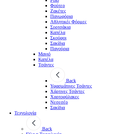
Polo
Φούτερ
Ζακέτες
Πανωφόρια
Αθλητικές Φόρμες
Σορτσάκια
Καπέλα
Σκούφοι
Σακίδια
Παγούρια
Μαγιό
Καπέλα
Τσάντες
Back
Υφασμάτινες Τσάντες
Χάρτινες Τσάντες
Χαρτοφύλακες
Νεσεσέρ
Σακίδια
Τεχνολογία
Back