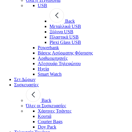
Όλα η Τεχνολογία
USB
Back
Μεταλλικά USB
Ξύλινα USB
Πλαστικά USB
Plexi Glass USB
Powerbank
Βάσεις Ασύρματης Φόρτισης
Αριθμομηχανές
Αξεσουάρ Τηλεφώνου
Ηχεία
Smart Watch
Σετ Δώρων
Συσκευασίες
Back
Όλες οι Συσκευασίες
Χάρτινες Τσάντες
Κουτιά
Courier Bags
Doy Pack