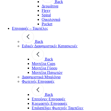
Back
Δερμάτινα
Flexy
Spiral
Οικολογικά
Pocket
Επιγραφές – Ταμπέλες
Back
Ειδικές Διαφημιστικές Κατασκευές
Back
Μοντέλα Cups
Μοντέλα Γύρου
Μοντέλα Παγωτών
Διαφημιστικά Μπαλόνια
Φωτεινές Επιγραφές
Back
Επιτοίχιες Επιγραφές
Κρεμαστές Επιγραφές
Επιδαπέδιες Φωτεινές Ταμπέλες