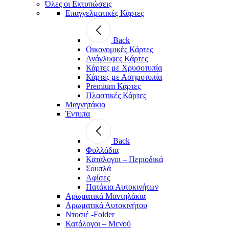
Όλες οι Εκτυπώσεις
Επαγγελματικές Κάρτες
Back
Οικονομικές Κάρτες
Ανάγλυφες Κάρτες
Κάρτες με Χρυσοτυπία
Κάρτες με Ασημοτυπία
Premium Κάρτες
Πλαστικές Κάρτες
Μαγνητάκια
Έντυπα
Back
Φυλλάδια
Κατάλογοι – Περιοδικά
Σουπλά
Αφίσες
Πατάκια Αυτοκινήτων
Αρωματικά Μαντηλάκια
Αρωματικά Αυτοκινήτου
Ντοσιέ -Folder
Κατάλογοι – Μενού