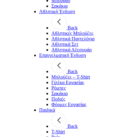
Μπουφάν
Σακάκια
Αθλητική Ένδυση
Back
Aθλητικές Μπλούζες
Αθλητικά Παντελόνια
Αθλητικά Σετ
Αθλητικά Αξεσουάρ
Επαγγελματική Ένδυση
Back
Μπλούζες – T-Shirt
Γιλέκα Εργασίας
Ρόμπες
Σακάκια
Ποδιές
Φόρμες Εργασίας
Παιδικά
Back
T-Shirt