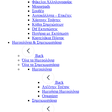
Φάκελοι Αλληλογραφίας
Mousepads
Σουβέρ
Αυτοκόλλητα – Ετικέτες
Χάρτινες Τσάντες
Κύβοι Σημειώσεων
Dtf Εκτυπώσεις
Ποτήρια με Εκτύπωση
Καρτελάκια Πόρτας
Ημερολόγια & Σημειωματάρια
Back
Όλα τα Ημερολόγια
Όλα τα Σημειωματάρια
Ημερολόγια
Back
Ατζέντες Τσέπης
Ημερήσια Ημερολόγια
Organizer
Σημειωματάρια