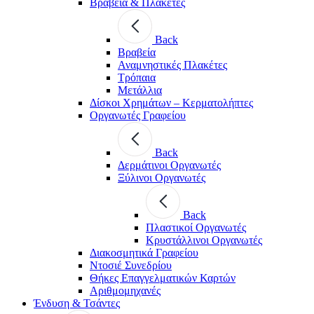
Βραβεία & Πλακέτες
Back
Βραβεία
Αναμνηστικές Πλακέτες
Τρόπαια
Μετάλλια
Δίσκοι Χρημάτων – Κερματολήπτες
Οργανωτές Γραφείου
Back
Δερμάτινοι Οργανωτές
Ξύλινοι Οργανωτές
Back
Πλαστικοί Οργανωτές
Κρυστάλλινοι Οργανωτές
Διακοσμητικά Γραφείου
Ντοσιέ Συνεδρίου
Θήκες Επαγγελματικών Καρτών
Αριθμομηχανές
Ένδυση & Τσάντες