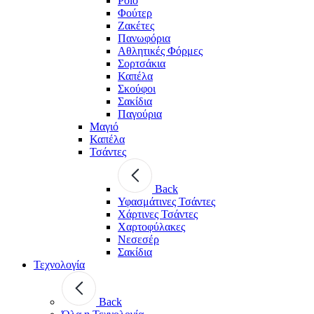
Polo
Φούτερ
Ζακέτες
Πανωφόρια
Αθλητικές Φόρμες
Σορτσάκια
Καπέλα
Σκούφοι
Σακίδια
Παγούρια
Μαγιό
Καπέλα
Τσάντες
Back
Υφασμάτινες Τσάντες
Χάρτινες Τσάντες
Χαρτοφύλακες
Νεσεσέρ
Σακίδια
Τεχνολογία
Back