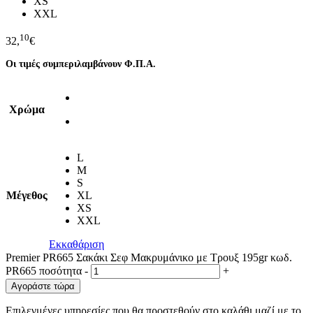
XS
XXL
10
32,
€
Οι τιμές συμπεριλαμβάνουν Φ.Π.Α.
Χρώμα
L
M
S
Μέγεθος
XL
XS
XXL
Εκκαθάριση
Premier PR665 Σακάκι Σεφ Μακρυμάνικο με Τρουξ 195gr κωδ.
PR665 ποσότητα
-
+
Αγοράστε τώρα
Επιλεγμένες υπηρεσίες που θα προστεθούν στο καλάθι μαζί με το