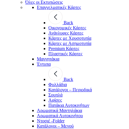
Όλες οι Εκτυπώσεις
Επαγγελματικές Κάρτες
Back
Οικονομικές Κάρτες
Ανάγλυφες Κάρτες
Κάρτες με Χρυσοτυπία
Κάρτες με Ασημοτυπία
Premium Κάρτες
Πλαστικές Κάρτες
Μαγνητάκια
Έντυπα
Back
Φυλλάδια
Κατάλογοι – Περιοδικά
Σουπλά
Αφίσες
Πατάκια Αυτοκινήτων
Αρωματικά Μαντηλάκια
Αρωματικά Αυτοκινήτου
Ντοσιέ -Folder
Κατάλογοι – Μενού