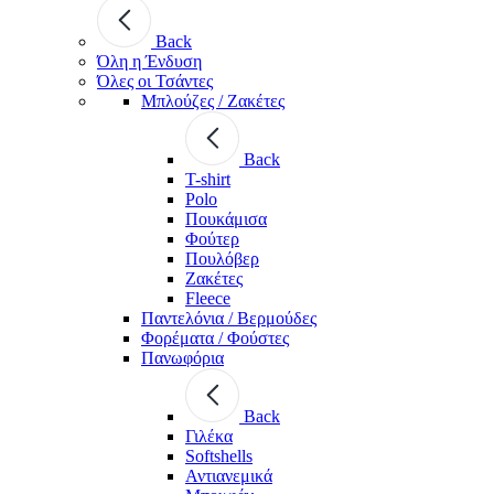
Back
Όλη η Ένδυση
Όλες οι Τσάντες
Μπλούζες / Ζακέτες
Back
T-shirt
Polo
Πουκάμισα
Φούτερ
Πουλόβερ
Ζακέτες
Fleece
Παντελόνια / Βερμούδες
Φορέματα / Φούστες
Πανωφόρια
Back
Γιλέκα
Softshells
Αντιανεμικά