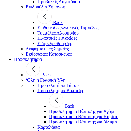
Προβολείς Λογοτύπου
Επιδαπέδια Σήμανση
Back
Επιδαπέδιες Φωτεινές Ταμπέλες
Ταμπέλες Αλουμινίου
Πλαστικές Πινακίδες
Είδη Οριοθέτησης
Διαφημιστικές Σημαίες
Εκθεσιακές Κατασκευές
Προσκλητήρια
Back
‘Ολη η Γραφική Ύλη
Προσκλητήρια Γάμου
Προσκλητήρια Βάπτισης
Back
Προσκλητήρια Βάπτισης για Αγόρι
Προσκλητήρια Βάπτισης για Κορίτσι
Προσκλητήρια Βάπτισης για Δίδυμα
Καρτελάκια