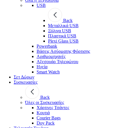
Όλα η Τεχνολογία
USB
Back
Μεταλλικά USB
Ξύλινα USB
Πλαστικά USB
Plexi Glass USB
Powerbank
Βάσεις Ασύρματης Φόρτισης
Αριθμομηχανές
Αξεσουάρ Τηλεφώνου
Ηχεία
Smart Watch
Σετ Δώρων
Συσκευασίες
Back
Όλες οι Συσκευασίες
Χάρτινες Τσάντες
Κουτιά
Courier Bags
Doy Pack