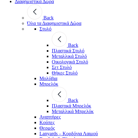
Διαφημιστικά Δώρα
Back
Όλα τα Διαφημιστικά Δώρα
Στυλό
Back
Πλαστικά Στυλό
Μεταλλικά Στυλό
Οικολογικά Στυλό
Σετ Στυλό
Θήκες Στυλό
Μολύβια
Μπρελόκ
Back
Πλαστικά Μπρελόκ
Μεταλλικά Μπρελόκ
Αναπτήρες
Κούπες
Θερμός
Lanyards – Kορδόνια Λαιμού