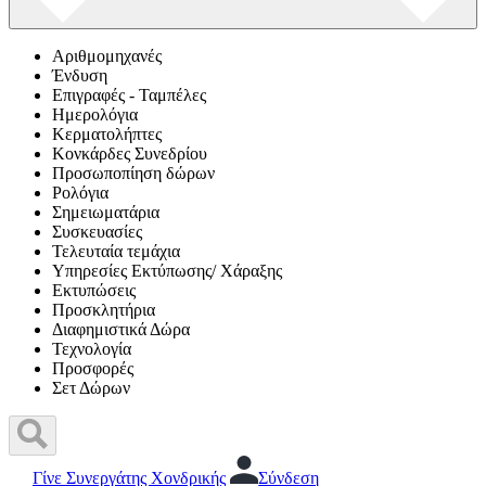
Αριθμομηχανές
Ένδυση
Επιγραφές - Ταμπέλες
Ημερολόγια
Κερματολήπτες
Κονκάρδες Συνεδρίου
Προσωποπίηση δώρων
Ρολόγια
Σημειωματάρια
Συσκευασίες
Τελευταία τεμάχια
Υπηρεσίες Εκτύπωσης/ Χάραξης
Εκτυπώσεις
Προσκλητήρια
Διαφημιστικά Δώρα
Τεχνολογία
Προσφορές
Σετ Δώρων
Γίνε Συνεργάτης Χονδρικής
Σύνδεση