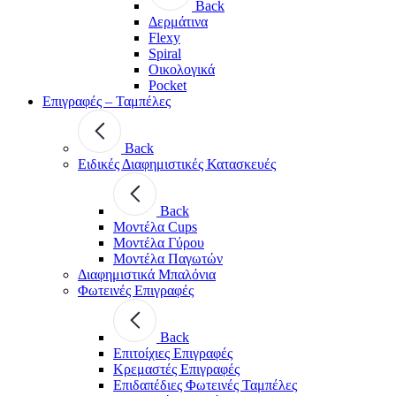
Back
Δερμάτινα
Flexy
Spiral
Οικολογικά
Pocket
Επιγραφές – Ταμπέλες
Back
Ειδικές Διαφημιστικές Κατασκευές
Back
Μοντέλα Cups
Μοντέλα Γύρου
Μοντέλα Παγωτών
Διαφημιστικά Μπαλόνια
Φωτεινές Επιγραφές
Back
Επιτοίχιες Επιγραφές
Κρεμαστές Επιγραφές
Επιδαπέδιες Φωτεινές Ταμπέλες