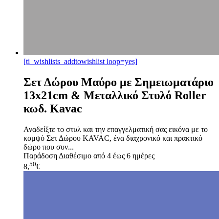
[ti_wishlists_addtowishlist loop=yes]
Σετ Δώρου Μαύρο με Σημειωματάριο
13x21cm & Μεταλλικό Στυλό Roller
κωδ. Kavac
Αναδείξτε το στυλ και την επαγγελματική σας εικόνα με το
κομψό Σετ Δώρου KAVAC, ένα διαχρονικό και πρακτικό
δώρο που συν...
Παράδοση
Διαθέσιμο από 4 έως 6 ημέρες
50
8,
€