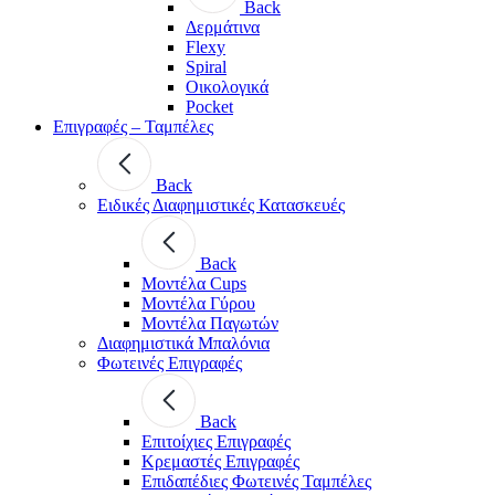
Back
Δερμάτινα
Flexy
Spiral
Οικολογικά
Pocket
Επιγραφές – Ταμπέλες
Back
Ειδικές Διαφημιστικές Κατασκευές
Back
Μοντέλα Cups
Μοντέλα Γύρου
Μοντέλα Παγωτών
Διαφημιστικά Μπαλόνια
Φωτεινές Επιγραφές
Back
Επιτοίχιες Επιγραφές
Κρεμαστές Επιγραφές
Επιδαπέδιες Φωτεινές Ταμπέλες