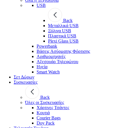
Όλα η Τεχνολογία
USB
Back
Μεταλλικά USB
Ξύλινα USB
Πλαστικά USB
Plexi Glass USB
Powerbank
Βάσεις Ασύρματης Φόρτισης
Αριθμομηχανές
Αξεσουάρ Τηλεφώνου
Ηχεία
Smart Watch
Σετ Δώρων
Συσκευασίες
Back
Όλες οι Συσκευασίες
Χάρτινες Τσάντες
Κουτιά
Courier Bags
Doy Pack