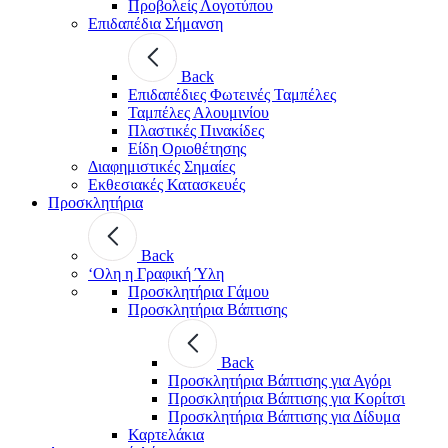
Προβολείς Λογοτύπου
Επιδαπέδια Σήμανση
Back
Επιδαπέδιες Φωτεινές Ταμπέλες
Ταμπέλες Αλουμινίου
Πλαστικές Πινακίδες
Είδη Οριοθέτησης
Διαφημιστικές Σημαίες
Εκθεσιακές Κατασκευές
Προσκλητήρια
Back
‘Ολη η Γραφική Ύλη
Προσκλητήρια Γάμου
Προσκλητήρια Βάπτισης
Back
Προσκλητήρια Βάπτισης για Αγόρι
Προσκλητήρια Βάπτισης για Κορίτσι
Προσκλητήρια Βάπτισης για Δίδυμα
Καρτελάκια