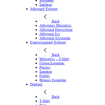
Μπουφάν
Σακάκια
Αθλητική Ένδυση
Back
Aθλητικές Μπλούζες
Αθλητικά Παντελόνια
Αθλητικά Σετ
Αθλητικά Αξεσουάρ
Επαγγελματική Ένδυση
Back
Μπλούζες – T-Shirt
Γιλέκα Εργασίας
Ρόμπες
Σακάκια
Ποδιές
Φόρμες Εργασίας
Παιδικά
Back
T-Shirt