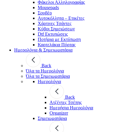
Φάκελοι Αλληλογραφίας
Mousepads
Σουβέρ
Αυτοκόλλητα – Ετικέτες
Χάρτινες Τσάντες
Κύβοι Σημειώσεων
Dtf Εκτυπώσεις
Ποτήρια με Εκτύπωση
Καρτελάκια Πόρτας
Ημερολόγια & Σημειωματάρια
Back
Όλα τα Ημερολόγια
Όλα τα Σημειωματάρια
Ημερολόγια
Back
Ατζέντες Τσέπης
Ημερήσια Ημερολόγια
Organizer
Σημειωματάρια