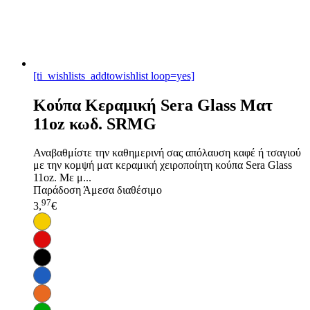
[ti_wishlists_addtowishlist loop=yes]
Κούπα Κεραμική Sera Glass Ματ
11oz κωδ. SRMG
Αναβαθμίστε την καθημερινή σας απόλαυση καφέ ή τσαγιού
με την κομψή ματ κεραμική χειροποίητη κούπα Sera Glass
11oz. Με μ...
Παράδοση
Άμεσα διαθέσιμο
97
3,
€