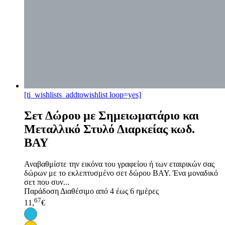
[ti_wishlists_addtowishlist loop=yes]
Σετ Δώρου με Σημειωματάριο και
Μεταλλικό Στυλό Διαρκείας κωδ.
BAY
Αναβαθμίστε την εικόνα του γραφείου ή των εταιρικών σας
δώρων με το εκλεπτυσμένο σετ δώρου BAY. Ένα μοναδικό
σετ που συν...
Παράδοση
Διαθέσιμο από 4 έως 6 ημέρες
67
11,
€