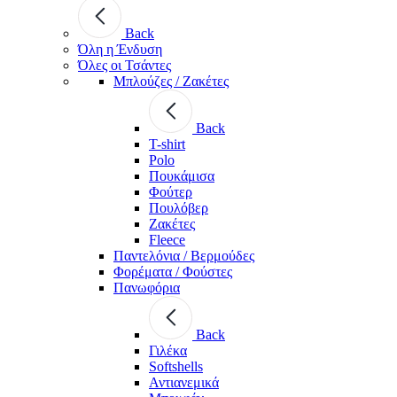
Back
Όλη η Ένδυση
Όλες οι Τσάντες
Μπλούζες / Ζακέτες
Back
T-shirt
Polo
Πουκάμισα
Φούτερ
Πουλόβερ
Ζακέτες
Fleece
Παντελόνια / Βερμούδες
Φορέματα / Φούστες
Πανωφόρια
Back
Γιλέκα
Softshells
Αντιανεμικά