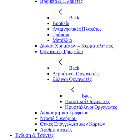
Βραβεία & Πλακέτες
Back
Βραβεία
Αναμνηστικές Πλακέτες
Τρόπαια
Μετάλλια
Δίσκοι Χρημάτων – Κερματολήπτες
Οργανωτές Γραφείου
Back
Δερμάτινοι Οργανωτές
Ξύλινοι Οργανωτές
Back
Πλαστικοί Οργανωτές
Κρυστάλλινοι Οργανωτές
Διακοσμητικά Γραφείου
Ντοσιέ Συνεδρίου
Θήκες Επαγγελματικών Καρτών
Αριθμομηχανές
Ένδυση & Τσάντες