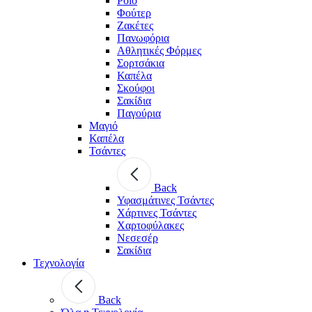
Polo
Φούτερ
Ζακέτες
Πανωφόρια
Αθλητικές Φόρμες
Σορτσάκια
Καπέλα
Σκούφοι
Σακίδια
Παγούρια
Μαγιό
Καπέλα
Τσάντες
Back
Υφασμάτινες Τσάντες
Χάρτινες Τσάντες
Χαρτοφύλακες
Νεσεσέρ
Σακίδια
Τεχνολογία
Back