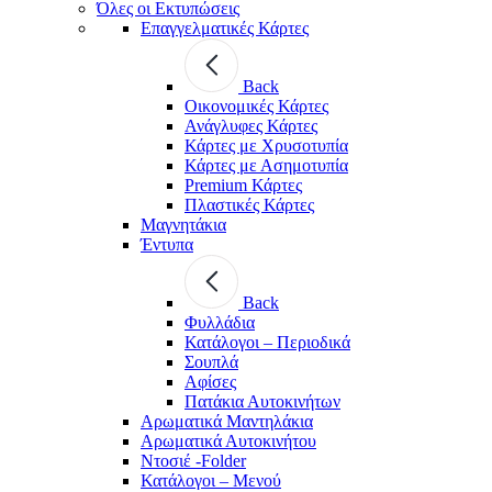
Όλες οι Εκτυπώσεις
Επαγγελματικές Κάρτες
Back
Οικονομικές Κάρτες
Ανάγλυφες Κάρτες
Κάρτες με Χρυσοτυπία
Κάρτες με Ασημοτυπία
Premium Κάρτες
Πλαστικές Κάρτες
Μαγνητάκια
Έντυπα
Back
Φυλλάδια
Κατάλογοι – Περιοδικά
Σουπλά
Αφίσες
Πατάκια Αυτοκινήτων
Αρωματικά Μαντηλάκια
Αρωματικά Αυτοκινήτου
Ντοσιέ -Folder
Κατάλογοι – Μενού