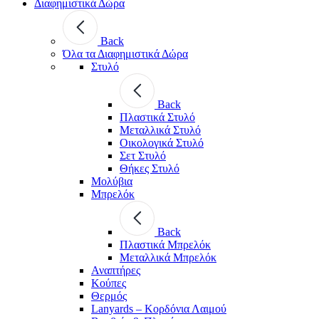
Διαφημιστικά Δώρα
Back
Όλα τα Διαφημιστικά Δώρα
Στυλό
Back
Πλαστικά Στυλό
Μεταλλικά Στυλό
Οικολογικά Στυλό
Σετ Στυλό
Θήκες Στυλό
Μολύβια
Μπρελόκ
Back
Πλαστικά Μπρελόκ
Μεταλλικά Μπρελόκ
Αναπτήρες
Κούπες
Θερμός
Lanyards – Kορδόνια Λαιμού