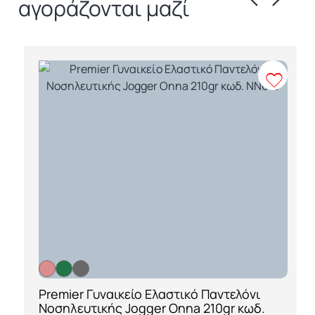
αγοράζονται μαζί
Premier Γυναικείο Ελαστικό Παντελόνι
[ti_wishlists_addtowishlist loop=yes]
Νοσηλευτικής Jogger Onna 210gr κωδ.