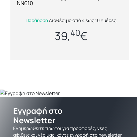
NN610
Το Premier Onna NN610 είναι ένα γυναικείο
Παράδοση
Διαθέσιμο από 4 έως 10 ημέρες
ελαστικό παντελόνι νοσηλευτικής τύπου jogger,
40
ιδανικό για επαγγελματίες στον χ...
39,
€
Εγγραφή στο
Newsletter
Ενημερωθείτε πρώτοι για προσφορές, νέες
αφίξεις και νέα μας, κάντε εγγραφή στο newsletter