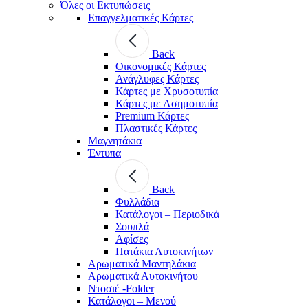
Όλες οι Εκτυπώσεις
Επαγγελματικές Κάρτες
Back
Οικονομικές Κάρτες
Ανάγλυφες Κάρτες
Κάρτες με Χρυσοτυπία
Κάρτες με Ασημοτυπία
Premium Κάρτες
Πλαστικές Κάρτες
Μαγνητάκια
Έντυπα
Back
Φυλλάδια
Κατάλογοι – Περιοδικά
Σουπλά
Αφίσες
Πατάκια Αυτοκινήτων
Αρωματικά Μαντηλάκια
Αρωματικά Αυτοκινήτου
Ντοσιέ -Folder
Κατάλογοι – Μενού