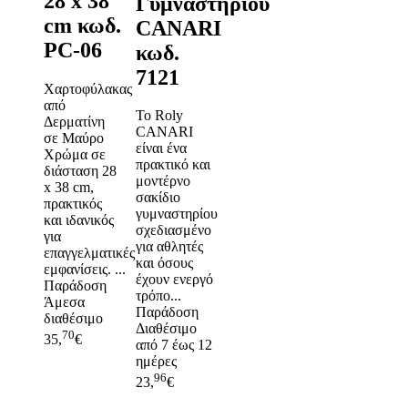
28 x 38
Γυμναστηρίου
cm κωδ.
CANARI
PC-06
κωδ.
7121
Χαρτοφύλακας
από
Το Roly
Δερματίνη
CANARI
σε Μαύρο
είναι ένα
Χρώμα σε
πρακτικό και
διάσταση 28
μοντέρνο
x 38 cm,
σακίδιο
πρακτικός
γυμναστηρίου
και ιδανικός
σχεδιασμένο
για
για αθλητές
επαγγελματικές
και όσους
εμφανίσεις. ...
έχουν ενεργό
Παράδοση
τρόπο...
Άμεσα
Παράδοση
διαθέσιμο
Διαθέσιμο
70
35,
€
από 7 έως 12
ημέρες
96
23,
€