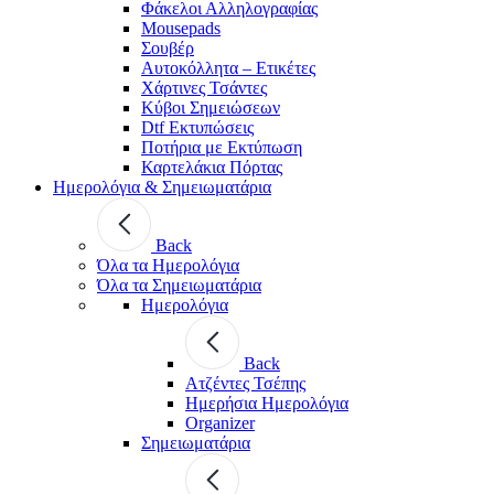
Φάκελοι Αλληλογραφίας
Mousepads
Σουβέρ
Αυτοκόλλητα – Ετικέτες
Χάρτινες Τσάντες
Κύβοι Σημειώσεων
Dtf Εκτυπώσεις
Ποτήρια με Εκτύπωση
Καρτελάκια Πόρτας
Ημερολόγια & Σημειωματάρια
Back
Όλα τα Ημερολόγια
Όλα τα Σημειωματάρια
Ημερολόγια
Back
Ατζέντες Τσέπης
Ημερήσια Ημερολόγια
Organizer
Σημειωματάρια