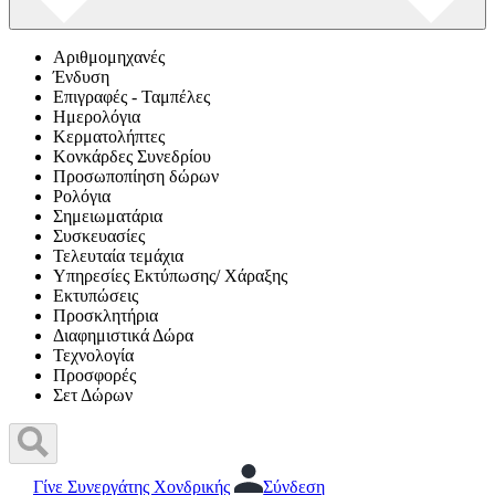
Αριθμομηχανές
Ένδυση
Επιγραφές - Ταμπέλες
Ημερολόγια
Κερματολήπτες
Κονκάρδες Συνεδρίου
Προσωποπίηση δώρων
Ρολόγια
Σημειωματάρια
Συσκευασίες
Τελευταία τεμάχια
Υπηρεσίες Εκτύπωσης/ Χάραξης
Εκτυπώσεις
Προσκλητήρια
Διαφημιστικά Δώρα
Τεχνολογία
Προσφορές
Σετ Δώρων
Γίνε Συνεργάτης Χονδρικής
Σύνδεση