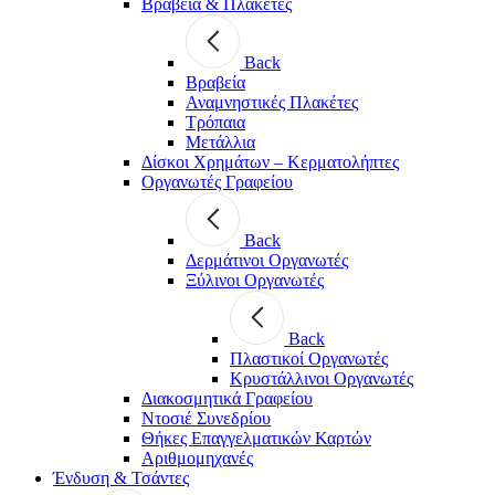
Βραβεία & Πλακέτες
Back
Βραβεία
Αναμνηστικές Πλακέτες
Τρόπαια
Μετάλλια
Δίσκοι Χρημάτων – Κερματολήπτες
Οργανωτές Γραφείου
Back
Δερμάτινοι Οργανωτές
Ξύλινοι Οργανωτές
Back
Πλαστικοί Οργανωτές
Κρυστάλλινοι Οργανωτές
Διακοσμητικά Γραφείου
Ντοσιέ Συνεδρίου
Θήκες Επαγγελματικών Καρτών
Αριθμομηχανές
Ένδυση & Τσάντες