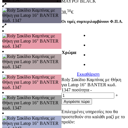
ΜΑΥΡΟ/ BLACK
50
38,
€
Οι τιμές συμπεριλαμβάνουν Φ.Π.Α.
Χρώμα
Εκκαθάριση
Roly Σακίδιο Καμπίνας με Θήκη
για Latop 16" BANTER κωδ.
1347 ποσότητα
-
+
Αγοράστε τώρα
Επιλεγμένες υπηρεσίες που θα
προστεθούν στο καλάθι μαζί με το
προϊόν: