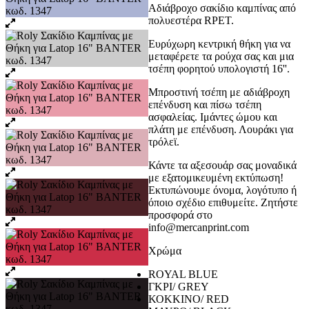
Αδιάβροχο σακίδιο καμπίνας από
πολυεστέρα RPET.
Ευρύχωρη κεντρική θήκη για να
μεταφέρετε τα ρούχα σας και μια
τσέπη φορητού υπολογιστή 16''.
Μπροστινή τσέπη με αδιάβροχη
επένδυση και πίσω τσέπη
ασφαλείας. Ιμάντες ώμου και
πλάτη με επένδυση. Λουράκι για
τρόλεϊ.
Κάντε τα αξεσουάρ σας μοναδικά
με εξατομικευμένη εκτύπωση!
Εκτυπώνουμε όνομα, λογότυπο ή
όποιο σχέδιο επιθυμείτε. Ζητήστε
προσφορά στο
info@mercanprint.com
Χρώμα
ROYAL BLUE
ΓΚΡΙ/ GREY
ΚΟΚΚΙΝΟ/ RED