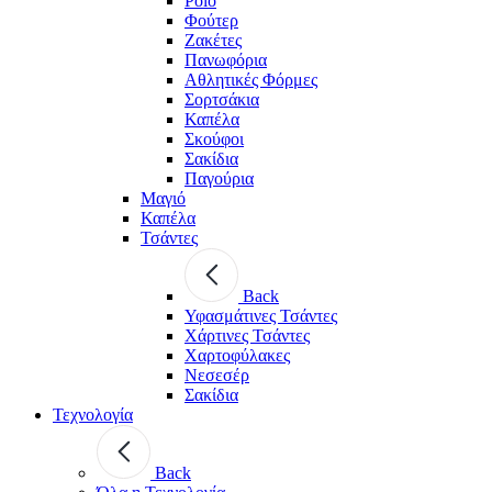
Polo
Φούτερ
Ζακέτες
Πανωφόρια
Αθλητικές Φόρμες
Σορτσάκια
Καπέλα
Σκούφοι
Σακίδια
Παγούρια
Μαγιό
Καπέλα
Τσάντες
Back
Υφασμάτινες Τσάντες
Χάρτινες Τσάντες
Χαρτοφύλακες
Νεσεσέρ
Σακίδια
Τεχνολογία
Back