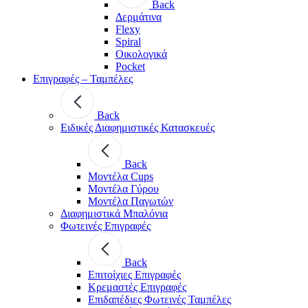
Back
Δερμάτινα
Flexy
Spiral
Οικολογικά
Pocket
Επιγραφές – Ταμπέλες
Back
Ειδικές Διαφημιστικές Κατασκευές
Back
Μοντέλα Cups
Μοντέλα Γύρου
Μοντέλα Παγωτών
Διαφημιστικά Μπαλόνια
Φωτεινές Επιγραφές
Back
Επιτοίχιες Επιγραφές
Κρεμαστές Επιγραφές
Επιδαπέδιες Φωτεινές Ταμπέλες