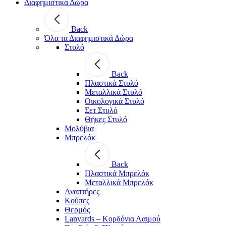
Διαφημιστικά Δώρα
Back
Όλα τα Διαφημιστικά Δώρα
Στυλό
Back
Πλαστικά Στυλό
Μεταλλικά Στυλό
Οικολογικά Στυλό
Σετ Στυλό
Θήκες Στυλό
Μολύβια
Μπρελόκ
Back
Πλαστικά Μπρελόκ
Μεταλλικά Μπρελόκ
Αναπτήρες
Κούπες
Θερμός
Lanyards – Kορδόνια Λαιμού