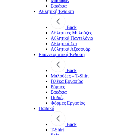
Μπουφάν
Σακάκια
Αθλητική Ένδυση
Back
Aθλητικές Μπλούζες
Αθλητικά Παντελόνια
Αθλητικά Σετ
Αθλητικά Αξεσουάρ
Επαγγελματική Ένδυση
Back
Μπλούζες – T-Shirt
Γιλέκα Εργασίας
Ρόμπες
Σακάκια
Ποδιές
Φόρμες Εργασίας
Παιδικά
Back
T-Shirt