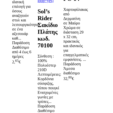
loop=yes]
ιδανική
επιλογή για
Χαρτοφύλακας
Sol’s
όσους
από
αναζητούν
Rider
Δερματίνη
στυλ και
σε Μαύρο
Σακίδιο
λειτουργικότητα
Χρώμα σε
σε ένα
Πλάτης
διάσταση 29
αξεσουάρ
x 32 cm,
κωδ.
καθ...
πρακτικός
Παράδοση
70100
και ιδανικός
Διαθέσιμο
για
από 4 έως 6
επαγγελματικές
Σύνθεση :
ημέρες
εμφανίσεις. ...
100%
65
2,
€
Παράδοση
Πολυέστερ
Άμεσα
210D
διαθέσιμο
Λεπτομέρειες:
80
32,
€
Kορδόνια
σύσφιξης,
τύπου πουγκί
Ενισχυμένες
γωνίες με
τρύπες...
Παράδοση
Διαθέσιμο