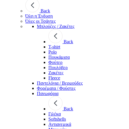
Back
Όλη η Ένδυση
Όλες οι Τσάντες
Μπλούζες / Ζακέτες
Back
T-shirt
Polo
Πουκάμισα
Φούτερ
Πουλόβερ
Ζακέτες
Fleece
Παντελόνια / Βερμούδες
Φορέματα / Φούστες
Πανωφόρια
Back
Γιλέκα
Softshells
Αντιανεμικά