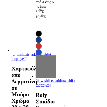
από 4 έως 6
ημέρες
60
8,
€
–
30
10,
€
[ti_wishlists_addtowishlist
loop=yes]
Χαρτοφύλακας
από
Δερματίνη
[ti_wishlists_addtowishlist
loop=yes]
σε
Μαύρο
Roly
Χρώμα
Σακίδιο