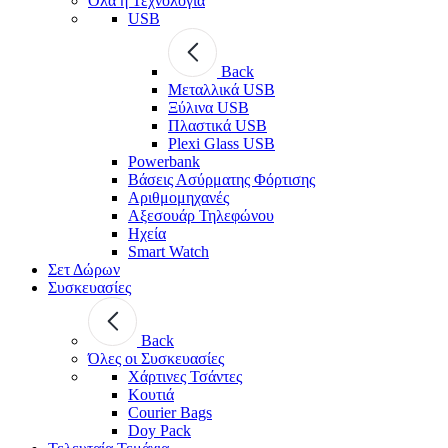
Όλα η Τεχνολογία
USB
Back
Μεταλλικά USB
Ξύλινα USB
Πλαστικά USB
Plexi Glass USB
Powerbank
Βάσεις Ασύρματης Φόρτισης
Αριθμομηχανές
Αξεσουάρ Τηλεφώνου
Ηχεία
Smart Watch
Σετ Δώρων
Συσκευασίες
Back
Όλες οι Συσκευασίες
Χάρτινες Τσάντες
Κουτιά
Courier Bags
Doy Pack