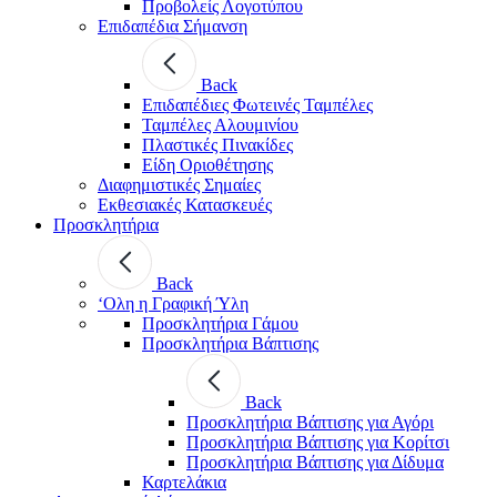
Προβολείς Λογοτύπου
Επιδαπέδια Σήμανση
Back
Επιδαπέδιες Φωτεινές Ταμπέλες
Ταμπέλες Αλουμινίου
Πλαστικές Πινακίδες
Είδη Οριοθέτησης
Διαφημιστικές Σημαίες
Εκθεσιακές Κατασκευές
Προσκλητήρια
Back
‘Ολη η Γραφική Ύλη
Προσκλητήρια Γάμου
Προσκλητήρια Βάπτισης
Back
Προσκλητήρια Βάπτισης για Αγόρι
Προσκλητήρια Βάπτισης για Κορίτσι
Προσκλητήρια Βάπτισης για Δίδυμα
Καρτελάκια