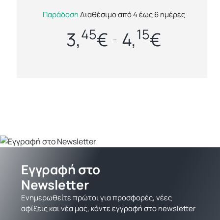
Ανακαλύψτε την τέλεια ισορροπία ανάμεσα σε
Παράδοση
Διαθέσιμο από 4 έως 6 ημέρες
λειτουργικότητα, φυσικότητα και στυλ με το U-
45
15
Bag Lisa Νεσεσέρ Μικρό. Κατασκευ...
3,
€
4,
€
–
Εγγραφή στο
Newsletter
Ενημερωθείτε πρώτοι για προσφορές, νέες
αφίξεις και νέα μας, κάντε εγγραφή στο newsletter