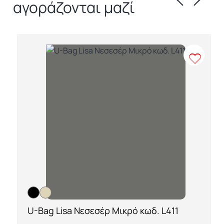
αγοράζονται μαζί
U-Bag Lisa Νεσεσέρ Μικρό κωδ. L411
[ti_wishlists_addtowishlist loop=yes]