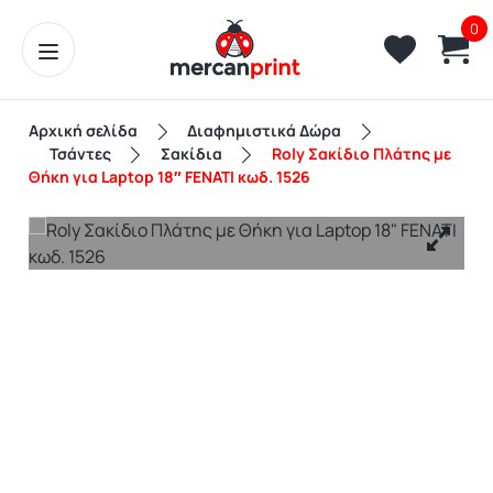
0
Αρχική σελίδα
Διαφημιστικά Δώρα
Τσάντες
Σακίδια
Roly Σακίδιο Πλάτης με
Θήκη για Laptop 18″ FENATI κωδ. 1526