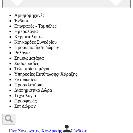
Αριθμομηχανές
Ένδυση
Επιγραφές - Ταμπέλες
Ημερολόγια
Κερματολήπτες
Κονκάρδες Συνεδρίου
Προσωποπίηση δώρων
Ρολόγια
Σημειωματάρια
Συσκευασίες
Τελευταία τεμάχια
Υπηρεσίες Εκτύπωσης/ Χάραξης
Εκτυπώσεις
Προσκλητήρια
Διαφημιστικά Δώρα
Τεχνολογία
Προσφορές
Σετ Δώρων
Γίνε Συνεργάτης Χονδρικής
Σύνδεση