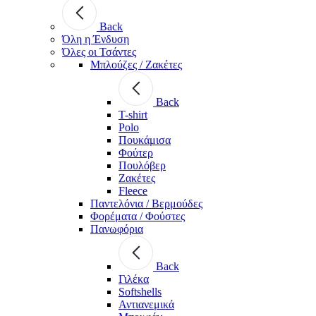
Back
Όλη η Ένδυση
Όλες οι Τσάντες
Μπλούζες / Ζακέτες
Back
T-shirt
Polo
Πουκάμισα
Φούτερ
Πουλόβερ
Ζακέτες
Fleece
Παντελόνια / Βερμούδες
Φορέματα / Φούστες
Πανωφόρια
Back
Γιλέκα
Softshells
Αντιανεμικά