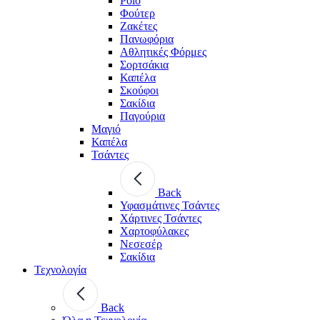
Polo
Φούτερ
Ζακέτες
Πανωφόρια
Αθλητικές Φόρμες
Σορτσάκια
Καπέλα
Σκούφοι
Σακίδια
Παγούρια
Μαγιό
Καπέλα
Τσάντες
Back
Υφασμάτινες Τσάντες
Χάρτινες Τσάντες
Χαρτοφύλακες
Νεσεσέρ
Σακίδια
Τεχνολογία
Back