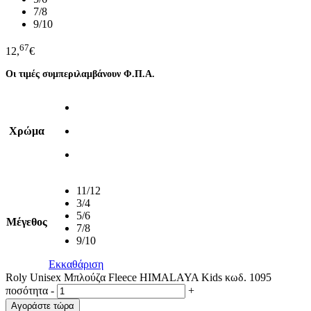
7/8
9/10
67
12,
€
Οι τιμές συμπεριλαμβάνουν Φ.Π.Α.
Χρώμα
11/12
3/4
5/6
Μέγεθος
7/8
9/10
Εκκαθάριση
Roly Unisex Μπλούζα Fleece HIMALAYA Kids κωδ. 1095
ποσότητα
-
+
Αγοράστε τώρα