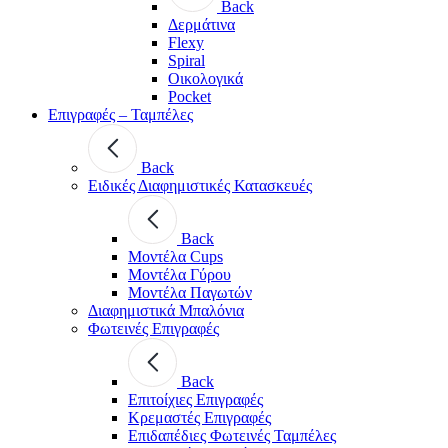
Back
Δερμάτινα
Flexy
Spiral
Οικολογικά
Pocket
Επιγραφές – Ταμπέλες
Back
Ειδικές Διαφημιστικές Κατασκευές
Back
Μοντέλα Cups
Μοντέλα Γύρου
Μοντέλα Παγωτών
Διαφημιστικά Μπαλόνια
Φωτεινές Επιγραφές
Back
Επιτοίχιες Επιγραφές
Κρεμαστές Επιγραφές
Επιδαπέδιες Φωτεινές Ταμπέλες