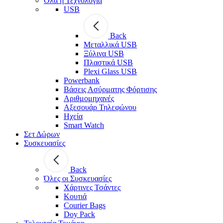
Όλα η Τεχνολογία
USB
Back
Μεταλλικά USB
Ξύλινα USB
Πλαστικά USB
Plexi Glass USB
Powerbank
Βάσεις Ασύρματης Φόρτισης
Αριθμομηχανές
Αξεσουάρ Τηλεφώνου
Ηχεία
Smart Watch
Σετ Δώρων
Συσκευασίες
Back
Όλες οι Συσκευασίες
Χάρτινες Τσάντες
Κουτιά
Courier Bags
Doy Pack