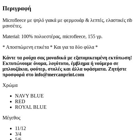
Περιγραφή
Microfleece με ψηλό γιακά με φερμουάρ & λεπτές, ελαστικές rib
μανσέτες.
Material: 100% πολυεστέρας, microfleece, 155 γρ.
* Αποσπώμενη ετικέτα * Και για τα δύο φύλα *
Κάντε τα ρούχα σας μοναδικά με εξατομικευμένη εκτύπωση!
Εκτυπώνουμε όνομα, λογότυπο, έμβλημα ή νούμερο σε
μπλουζάκια, φούτερ, στολές και άλλα υφάσματα. Ζητήστε
προσφορά στο info@mercanprint.com
Χρώμα
NAVY BLUE
RED
ROYAL BLUE
Μέγεθος
11/12
3/4
5/6