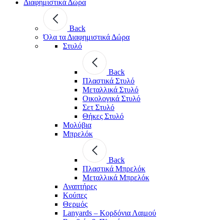
Διαφημιστικά Δώρα
Back
Όλα τα Διαφημιστικά Δώρα
Στυλό
Back
Πλαστικά Στυλό
Μεταλλικά Στυλό
Οικολογικά Στυλό
Σετ Στυλό
Θήκες Στυλό
Μολύβια
Μπρελόκ
Back
Πλαστικά Μπρελόκ
Μεταλλικά Μπρελόκ
Αναπτήρες
Κούπες
Θερμός
Lanyards – Kορδόνια Λαιμού