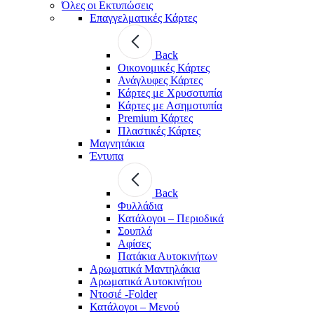
Όλες οι Εκτυπώσεις
Επαγγελματικές Κάρτες
Back
Οικονομικές Κάρτες
Ανάγλυφες Κάρτες
Κάρτες με Χρυσοτυπία
Κάρτες με Ασημοτυπία
Premium Κάρτες
Πλαστικές Κάρτες
Μαγνητάκια
Έντυπα
Back
Φυλλάδια
Κατάλογοι – Περιοδικά
Σουπλά
Αφίσες
Πατάκια Αυτοκινήτων
Αρωματικά Μαντηλάκια
Αρωματικά Αυτοκινήτου
Ντοσιέ -Folder
Κατάλογοι – Μενού