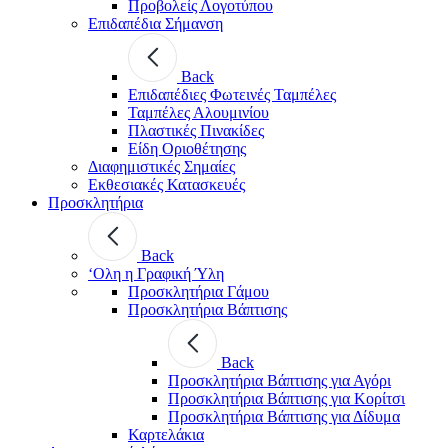
Προβολείς Λογοτύπου
Επιδαπέδια Σήμανση
Back
Επιδαπέδιες Φωτεινές Ταμπέλες
Ταμπέλες Αλουμινίου
Πλαστικές Πινακίδες
Είδη Οριοθέτησης
Διαφημιστικές Σημαίες
Εκθεσιακές Κατασκευές
Προσκλητήρια
Back
‘Ολη η Γραφική Ύλη
Προσκλητήρια Γάμου
Προσκλητήρια Βάπτισης
Back
Προσκλητήρια Βάπτισης για Αγόρι
Προσκλητήρια Βάπτισης για Κορίτσι
Προσκλητήρια Βάπτισης για Δίδυμα
Καρτελάκια