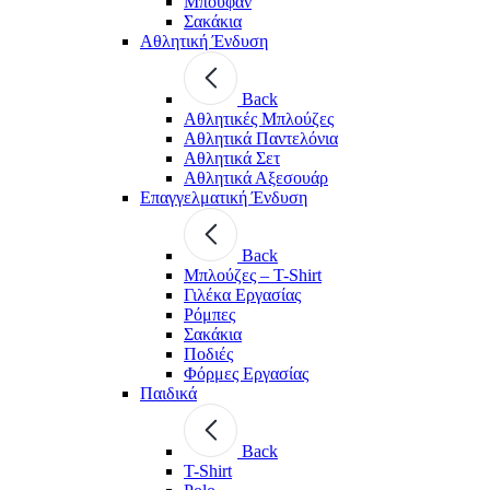
Μπουφάν
Σακάκια
Αθλητική Ένδυση
Back
Aθλητικές Μπλούζες
Αθλητικά Παντελόνια
Αθλητικά Σετ
Αθλητικά Αξεσουάρ
Επαγγελματική Ένδυση
Back
Μπλούζες – T-Shirt
Γιλέκα Εργασίας
Ρόμπες
Σακάκια
Ποδιές
Φόρμες Εργασίας
Παιδικά
Back
T-Shirt