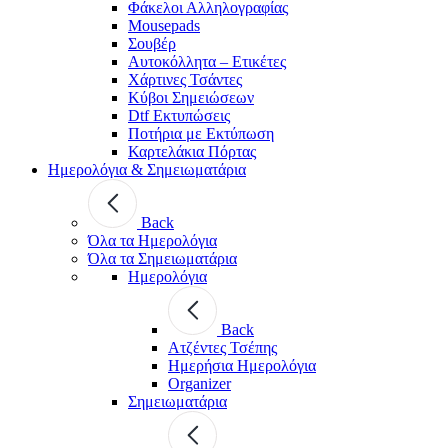
Φάκελοι Αλληλογραφίας
Mousepads
Σουβέρ
Αυτοκόλλητα – Ετικέτες
Χάρτινες Τσάντες
Κύβοι Σημειώσεων
Dtf Εκτυπώσεις
Ποτήρια με Εκτύπωση
Καρτελάκια Πόρτας
Ημερολόγια & Σημειωματάρια
Back
Όλα τα Ημερολόγια
Όλα τα Σημειωματάρια
Ημερολόγια
Back
Ατζέντες Τσέπης
Ημερήσια Ημερολόγια
Organizer
Σημειωματάρια