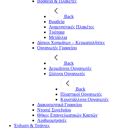
Βραβεία & Πλακέτες
Back
Βραβεία
Αναμνηστικές Πλακέτες
Τρόπαια
Μετάλλια
Δίσκοι Χρημάτων – Κερματολήπτες
Οργανωτές Γραφείου
Back
Δερμάτινοι Οργανωτές
Ξύλινοι Οργανωτές
Back
Πλαστικοί Οργανωτές
Κρυστάλλινοι Οργανωτές
Διακοσμητικά Γραφείου
Ντοσιέ Συνεδρίου
Θήκες Επαγγελματικών Καρτών
Αριθμομηχανές
Ένδυση & Τσάντες