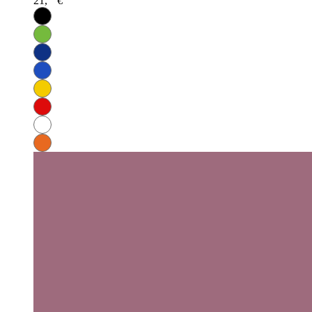
21,
€