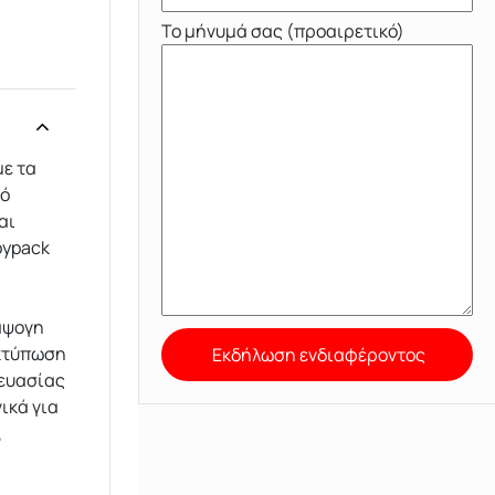
Το μήνυμά σας (προαιρετικό)
ε τα
πό
αι
oypack
άψογη
εκτύπωση
κευασίας
ικά για
,