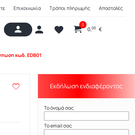
στε
Επικοινωνία
Τρόποι πληρωμής
Αποστολές
0
00
0,
€
ύπωση κωδ. EDB01
Εκδήλωση ενδιαφέροντος
Το όνομά σας
Το email σας