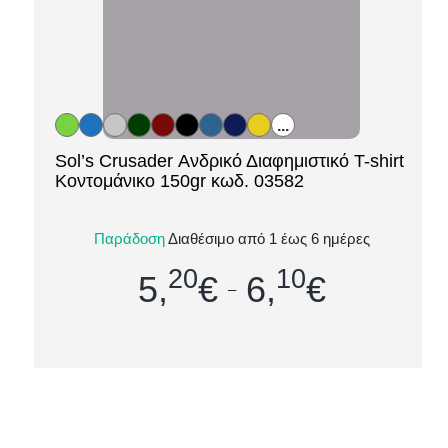
...
Sol’s Crusader Ανδρικό Διαφημιστικό T-shirt
[ti_wishlists_addtowishlist loop=yes]
Κοντομάνικο 150gr κωδ. 03582
Το Sol’s Crusader είναι ένα κλασικό, άνετο και
Παράδοση
Διαθέσιμο από 1 έως 6 ημέρες
ποιοτικό ανδρικό διαφημιστικό T-shirt, ιδανικό για
20
10
εκτύπωση λογοτύπου, μη...
5,
€
6,
€
–