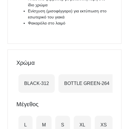
ίδιο χρώμα
Ενίσχυση (μισοφέγγαρο) για εκτύπωση στο
εσωτερικό του γιακά
Φακαρόλα στο λαιμό
Χρώμα
BLACK-312
BOTTLE GREEN-264
B
Μέγεθος
L
M
S
XL
XS
XX