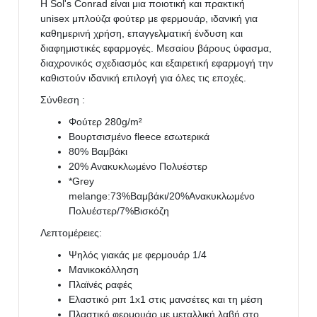
Η Sol's Conrad είναι μια ποιοτική και πρακτική
unisex μπλούζα φούτερ με φερμουάρ, ιδανική για
καθημερινή χρήση, επαγγελματική ένδυση και
διαφημιστικές εφαρμογές. Μεσαίου βάρους ύφασμα,
διαχρονικός σχεδιασμός και εξαιρετική εφαρμογή την
καθιστούν ιδανική επιλογή για όλες τις εποχές.
Σύνθεση :
Φούτερ 280g/m²
Βουρτσισμένο fleece εσωτερικά
80% Βαμβάκι
20% Ανακυκλωμένο Πολυέστερ
*Grey
melange:73%Βαμβάκι/20%Ανακυκλωμένο
Πολυέστερ/7%Βισκόζη
Λεπτομέρειες:
Ψηλός γιακάς με φερμουάρ 1/4
Μανικοκόλληση
Πλαϊνές ραφές
Ελαστικό ριπ 1x1 στις μανσέτες και τη μέση
Πλαστικό φερμουάρ με μεταλλική λαβή στο