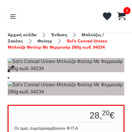
0
Αρχική σελίδα
Ένδυση
Μπλούζες /
Ζακέτες
Φούτερ
Sol’s Conrad Unisex
Μπλούζα Φούτερ Με Φερμουάρ 280g κωδ. 04234
20
28,
€
Οι τιμές συμπεριλαμβάνουν Φ.Π.Α.