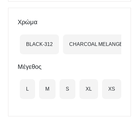
Χρώμα
BLACK-312
CHARCOAL MELANGE-348
Μέγεθος
L
M
S
XL
XS
XX