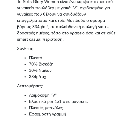
Το Sol's Glory Women είναι ένα κομψό και ποιοτικό
γυναικείο πουλόβερ με γιακά "V", σχεδιασμένο για
γυναίκες που θέλουν να συνδυάζουν
επαγγελματισμό και στυλ. Με πλούσιο ύφασμα
βάρους 334g/m², αποτελεί ιδανική επιλογή για τις
δροσερές ημέρες, τόσο στο γραφείο όσο και σε κάθε
smart casual περίσταση.
Σύνθεση :
Πλεκτό
70% Βισκόζη
30% Νάιλον
334g/τμχ
Λεπτομέρειες:
Λαιμόκοψη "V"
Ελαστικό ριπ 1x1 στις μανσέτες
Πλεκτές μασχάλες
Εφαρμοστή γραμμή