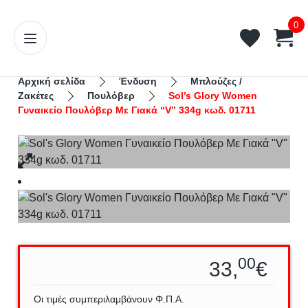
0
Αρχική σελίδα
Ένδυση
Μπλούζες /
Ζακέτες
Πουλόβερ
Sol’s Glory Women
Γυναικείο Πουλόβερ Με Γιακά “V” 334g κωδ. 01711
00
33,
€
Οι τιμές συμπεριλαμβάνουν Φ.Π.Α.