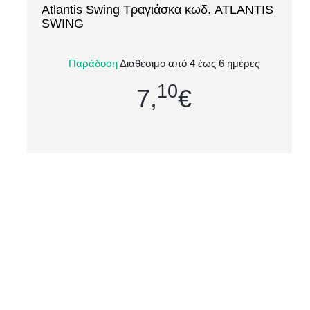
Atlantis Swing Τραγιάσκα κωδ. ATLANTIS
[ti_wishlists_addtowishlist loop=yes]
SWING
Σύνθεση : 100% Βουρτσισμένο βαμβάκι twill,
Παράδοση
Διαθέσιμο από 4 έως 6 ημέρες
235g/m², 60g/τμχ Λεπτομέρειες: Κυρτό γείσο - 3
10
διπλές ραφές κατά μήκος -...
7,
€