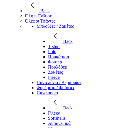
Back
Όλη η Ένδυση
Όλες οι Τσάντες
Μπλούζες / Ζακέτες
Back
T-shirt
Polo
Πουκάμισα
Φούτερ
Πουλόβερ
Ζακέτες
Fleece
Παντελόνια / Βερμούδες
Φορέματα / Φούστες
Πανωφόρια
Back
Γιλέκα
Softshells
Αντιανεμικά