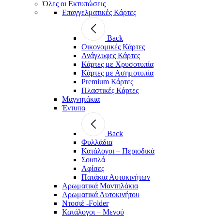
Όλες οι Εκτυπώσεις
Επαγγελματικές Κάρτες
Back
Οικονομικές Κάρτες
Ανάγλυφες Κάρτες
Κάρτες με Χρυσοτυπία
Κάρτες με Ασημοτυπία
Premium Κάρτες
Πλαστικές Κάρτες
Μαγνητάκια
Έντυπα
Back
Φυλλάδια
Κατάλογοι – Περιοδικά
Σουπλά
Αφίσες
Πατάκια Αυτοκινήτων
Αρωματικά Μαντηλάκια
Αρωματικά Αυτοκινήτου
Ντοσιέ -Folder
Κατάλογοι – Μενού