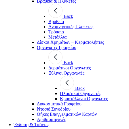
Βραβεία & Πλακέτες
Back
Βραβεία
Αναμνηστικές Πλακέτες
Τρόπαια
Μετάλλια
Δίσκοι Χρημάτων – Κερματολήπτες
Οργανωτές Γραφείου
Back
Δερμάτινοι Οργανωτές
Ξύλινοι Οργανωτές
Back
Πλαστικοί Οργανωτές
Κρυστάλλινοι Οργανωτές
Διακοσμητικά Γραφείου
Ντοσιέ Συνεδρίου
Θήκες Επαγγελματικών Καρτών
Αριθμομηχανές
Ένδυση & Τσάντες