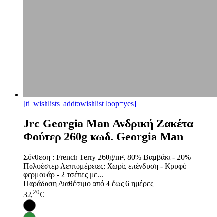
[ti_wishlists_addtowishlist loop=yes]
Jrc Georgia Man Ανδρική Ζακέτα
Φούτερ 260g κωδ. Georgia Man
Σύνθεση : French Terry 260g/m², 80% Βαμβάκι - 20%
Πολυέστερ Λεπτομέρειες: Χωρίς επένδυση - Κρυφό
φερμουάρ - 2 τσέπες με...
Παράδοση
Διαθέσιμο από 4 έως 6 ημέρες
20
32,
€