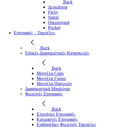
Back
Δερμάτινα
Flexy
Spiral
Οικολογικά
Pocket
Επιγραφές – Ταμπέλες
Back
Ειδικές Διαφημιστικές Κατασκευές
Back
Μοντέλα Cups
Μοντέλα Γύρου
Μοντέλα Παγωτών
Διαφημιστικά Μπαλόνια
Φωτεινές Επιγραφές
Back
Επιτοίχιες Επιγραφές
Κρεμαστές Επιγραφές
Επιδαπέδιες Φωτεινές Ταμπέλες