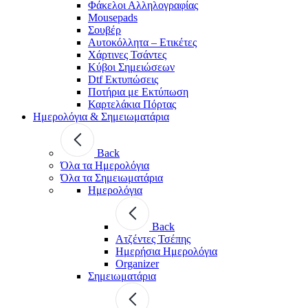
Φάκελοι Αλληλογραφίας
Mousepads
Σουβέρ
Αυτοκόλλητα – Ετικέτες
Χάρτινες Τσάντες
Κύβοι Σημειώσεων
Dtf Εκτυπώσεις
Ποτήρια με Εκτύπωση
Καρτελάκια Πόρτας
Ημερολόγια & Σημειωματάρια
Back
Όλα τα Ημερολόγια
Όλα τα Σημειωματάρια
Ημερολόγια
Back
Ατζέντες Τσέπης
Ημερήσια Ημερολόγια
Organizer
Σημειωματάρια