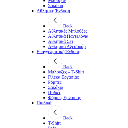
Μπουφάν
Σακάκια
Αθλητική Ένδυση
Back
Aθλητικές Μπλούζες
Αθλητικά Παντελόνια
Αθλητικά Σετ
Αθλητικά Αξεσουάρ
Επαγγελματική Ένδυση
Back
Μπλούζες – T-Shirt
Γιλέκα Εργασίας
Ρόμπες
Σακάκια
Ποδιές
Φόρμες Εργασίας
Παιδικά
Back
T-Shirt