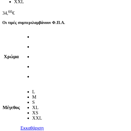
XXL
60
34,
€
Οι τιμές συμπεριλαμβάνουν Φ.Π.Α.
Χρώμα
L
M
S
Μέγεθος
XL
XS
XXL
Εκκαθάριση