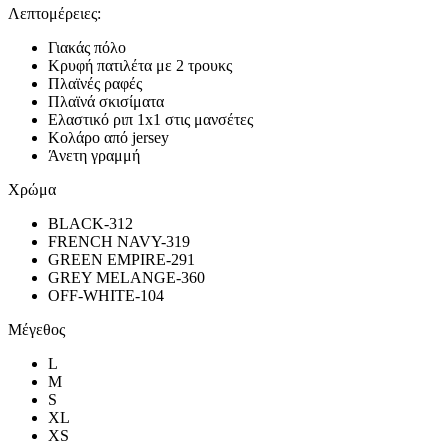
Λεπτομέρειες:
Γιακάς πόλο
Κρυφή πατιλέτα με 2 τρουκς
Πλαϊνές ραφές
Πλαϊνά σκισίματα
Ελαστικό ριπ 1x1 στις μανσέτες
Κολάρο από jersey
Άνετη γραμμή
Χρώμα
BLACK-312
FRENCH NAVY-319
GREEN EMPIRE-291
GREY MELANGE-360
OFF-WHITE-104
Μέγεθος
L
M
S
XL
XS