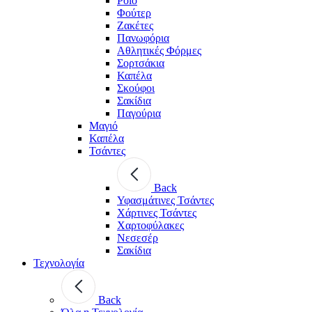
Polo
Φούτερ
Ζακέτες
Πανωφόρια
Αθλητικές Φόρμες
Σορτσάκια
Καπέλα
Σκούφοι
Σακίδια
Παγούρια
Μαγιό
Καπέλα
Τσάντες
Back
Υφασμάτινες Τσάντες
Χάρτινες Τσάντες
Χαρτοφύλακες
Νεσεσέρ
Σακίδια
Τεχνολογία
Back