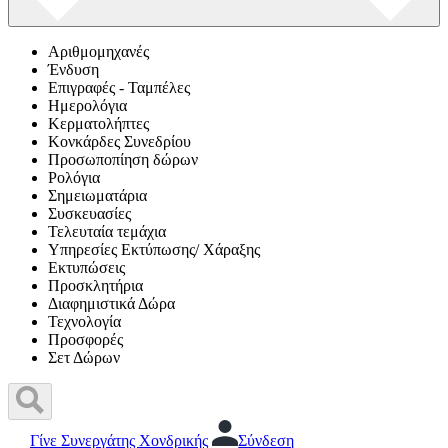
Αριθμομηχανές
Ένδυση
Επιγραφές - Ταμπέλες
Ημερολόγια
Κερματολήπτες
Κονκάρδες Συνεδρίου
Προσωποπίηση δώρων
Ρολόγια
Σημειωματάρια
Συσκευασίες
Τελευταία τεμάχια
Υπηρεσίες Εκτύπωσης/ Χάραξης
Εκτυπώσεις
Προσκλητήρια
Διαφημιστικά Δώρα
Τεχνολογία
Προσφορές
Σετ Δώρων
Γίνε Συνεργάτης Χονδρικής
Σύνδεση