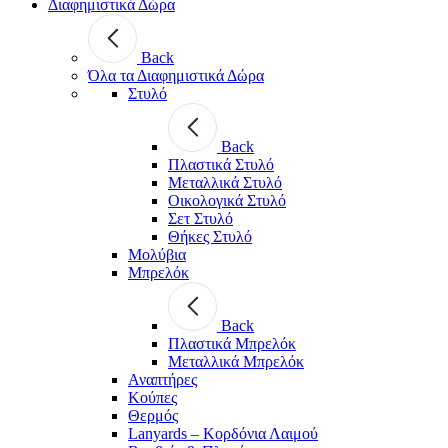
Διαφημιστικά Δώρα
Back
Όλα τα Διαφημιστικά Δώρα
Στυλό
Back
Πλαστικά Στυλό
Μεταλλικά Στυλό
Οικολογικά Στυλό
Σετ Στυλό
Θήκες Στυλό
Μολύβια
Μπρελόκ
Back
Πλαστικά Μπρελόκ
Μεταλλικά Μπρελόκ
Αναπτήρες
Κούπες
Θερμός
Lanyards – Kορδόνια Λαιμού