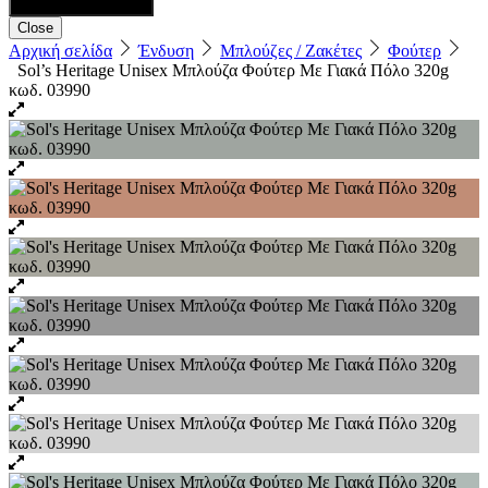
Close
Αρχική σελίδα
Ένδυση
Μπλούζες / Ζακέτες
Φούτερ
Sol’s Heritage Unisex Μπλούζα Φούτερ Με Γιακά Πόλο 320g
κωδ. 03990