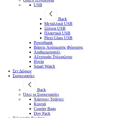
Όλα η Τεχνολογία
USB
Back
Μεταλλικά USB
Ξύλινα USB
Πλαστικά USB
Plexi Glass USB
Powerbank
Βάσεις Ασύρματης Φόρτισης
Αριθμομηχανές
Αξεσουάρ Τηλεφώνου
Ηχεία
Smart Watch
Σετ Δώρων
Συσκευασίες
Back
Όλες οι Συσκευασίες
Χάρτινες Τσάντες
Κουτιά
Courier Bags
Doy Pack