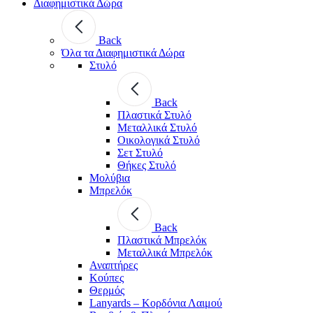
Διαφημιστικά Δώρα
Back
Όλα τα Διαφημιστικά Δώρα
Στυλό
Back
Πλαστικά Στυλό
Μεταλλικά Στυλό
Οικολογικά Στυλό
Σετ Στυλό
Θήκες Στυλό
Μολύβια
Μπρελόκ
Back
Πλαστικά Μπρελόκ
Μεταλλικά Μπρελόκ
Αναπτήρες
Κούπες
Θερμός
Lanyards – Kορδόνια Λαιμού