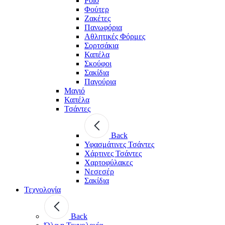
Polo
Φούτερ
Ζακέτες
Πανωφόρια
Αθλητικές Φόρμες
Σορτσάκια
Καπέλα
Σκούφοι
Σακίδια
Παγούρια
Μαγιό
Καπέλα
Τσάντες
Back
Υφασμάτινες Τσάντες
Χάρτινες Τσάντες
Χαρτοφύλακες
Νεσεσέρ
Σακίδια
Τεχνολογία
Back