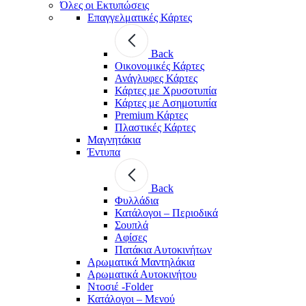
Όλες οι Εκτυπώσεις
Επαγγελματικές Κάρτες
Back
Οικονομικές Κάρτες
Ανάγλυφες Κάρτες
Κάρτες με Χρυσοτυπία
Κάρτες με Ασημοτυπία
Premium Κάρτες
Πλαστικές Κάρτες
Μαγνητάκια
Έντυπα
Back
Φυλλάδια
Κατάλογοι – Περιοδικά
Σουπλά
Αφίσες
Πατάκια Αυτοκινήτων
Αρωματικά Μαντηλάκια
Αρωματικά Αυτοκινήτου
Ντοσιέ -Folder
Κατάλογοι – Μενού