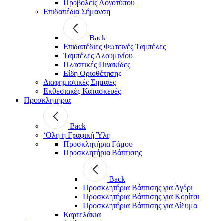
Προβολείς Λογοτύπου
Επιδαπέδια Σήμανση
Back
Επιδαπέδιες Φωτεινές Ταμπέλες
Ταμπέλες Αλουμινίου
Πλαστικές Πινακίδες
Είδη Οριοθέτησης
Διαφημιστικές Σημαίες
Εκθεσιακές Κατασκευές
Προσκλητήρια
Back
‘Ολη η Γραφική Ύλη
Προσκλητήρια Γάμου
Προσκλητήρια Βάπτισης
Back
Προσκλητήρια Βάπτισης για Αγόρι
Προσκλητήρια Βάπτισης για Κορίτσι
Προσκλητήρια Βάπτισης για Δίδυμα
Καρτελάκια