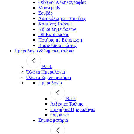
Φάκελοι Αλληλογραφίας
Mousepads
Σουβέρ
Αυτοκόλλητα – Ετικέτες
Χάρτινες Τσάντες
Κύβοι Σημειώσεων
Dtf Εκτυπώσεις
Ποτήρια με Εκτύπωση
Καρτελάκια Πόρτας
Ημερολόγια & Σημειωματάρια
Back
Όλα τα Ημερολόγια
Όλα τα Σημειωματάρια
Ημερολόγια
Back
Ατζέντες Τσέπης
Ημερήσια Ημερολόγια
Organizer
Σημειωματάρια