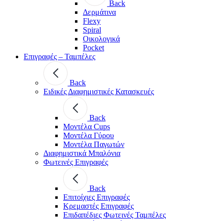
Back
Δερμάτινα
Flexy
Spiral
Οικολογικά
Pocket
Επιγραφές – Ταμπέλες
Back
Ειδικές Διαφημιστικές Κατασκευές
Back
Μοντέλα Cups
Μοντέλα Γύρου
Μοντέλα Παγωτών
Διαφημιστικά Μπαλόνια
Φωτεινές Επιγραφές
Back
Επιτοίχιες Επιγραφές
Κρεμαστές Επιγραφές
Επιδαπέδιες Φωτεινές Ταμπέλες