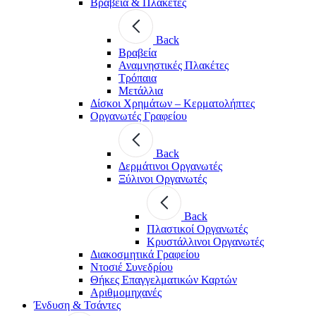
Βραβεία & Πλακέτες
Back
Βραβεία
Αναμνηστικές Πλακέτες
Τρόπαια
Μετάλλια
Δίσκοι Χρημάτων – Κερματολήπτες
Οργανωτές Γραφείου
Back
Δερμάτινοι Οργανωτές
Ξύλινοι Οργανωτές
Back
Πλαστικοί Οργανωτές
Κρυστάλλινοι Οργανωτές
Διακοσμητικά Γραφείου
Ντοσιέ Συνεδρίου
Θήκες Επαγγελματικών Καρτών
Αριθμομηχανές
Ένδυση & Τσάντες