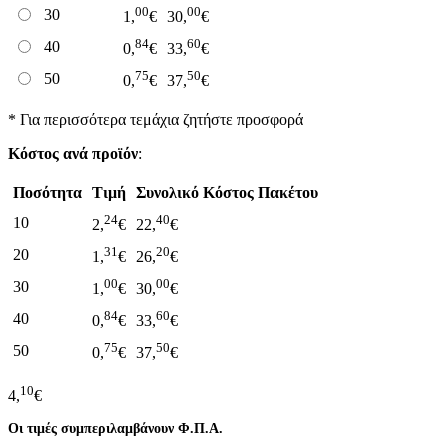
00
00
30
1,
€
30,
€
84
60
40
0,
€
33,
€
75
50
50
0,
€
37,
€
* Για περισσότερα τεμάχια ζητήστε προσφορά
Κόστος ανά προϊόν
:
Ποσότητα
Τιμή
Συνολικό Κόστος Πακέτου
24
40
10
2,
€
22,
€
31
20
20
1,
€
26,
€
00
00
30
1,
€
30,
€
84
60
40
0,
€
33,
€
75
50
50
0,
€
37,
€
10
4,
€
Οι τιμές συμπεριλαμβάνουν Φ.Π.Α.