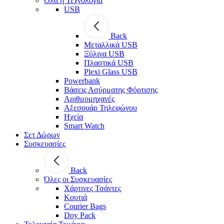
Όλα η Τεχνολογία
USB
Back
Μεταλλικά USB
Ξύλινα USB
Πλαστικά USB
Plexi Glass USB
Powerbank
Βάσεις Ασύρματης Φόρτισης
Αριθμομηχανές
Αξεσουάρ Τηλεφώνου
Ηχεία
Smart Watch
Σετ Δώρων
Συσκευασίες
Back
Όλες οι Συσκευασίες
Χάρτινες Τσάντες
Κουτιά
Courier Bags
Doy Pack