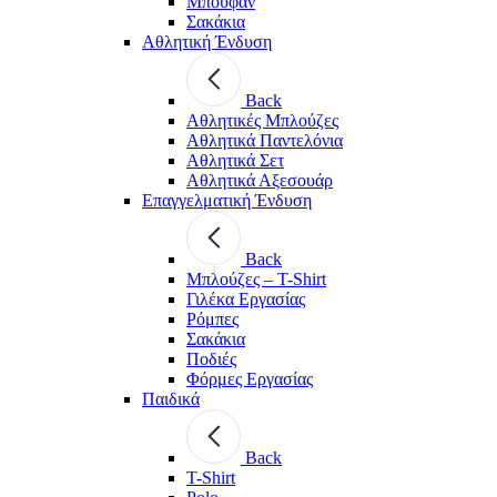
Μπουφάν
Σακάκια
Αθλητική Ένδυση
Back
Aθλητικές Μπλούζες
Αθλητικά Παντελόνια
Αθλητικά Σετ
Αθλητικά Αξεσουάρ
Επαγγελματική Ένδυση
Back
Μπλούζες – T-Shirt
Γιλέκα Εργασίας
Ρόμπες
Σακάκια
Ποδιές
Φόρμες Εργασίας
Παιδικά
Back
T-Shirt