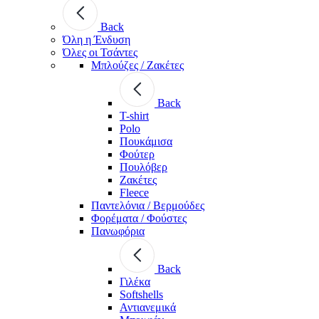
Back
Όλη η Ένδυση
Όλες οι Τσάντες
Μπλούζες / Ζακέτες
Back
T-shirt
Polo
Πουκάμισα
Φούτερ
Πουλόβερ
Ζακέτες
Fleece
Παντελόνια / Βερμούδες
Φορέματα / Φούστες
Πανωφόρια
Back
Γιλέκα
Softshells
Αντιανεμικά