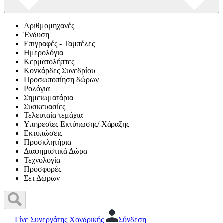
Αριθμομηχανές
Ένδυση
Επιγραφές - Ταμπέλες
Ημερολόγια
Κερματολήπτες
Κονκάρδες Συνεδρίου
Προσωποπίηση δώρων
Ρολόγια
Σημειωματάρια
Συσκευασίες
Τελευταία τεμάχια
Υπηρεσίες Εκτύπωσης/ Χάραξης
Εκτυπώσεις
Προσκλητήρια
Διαφημιστικά Δώρα
Τεχνολογία
Προσφορές
Σετ Δώρων
Γίνε Συνεργάτης Χονδρικής
Σύνδεση