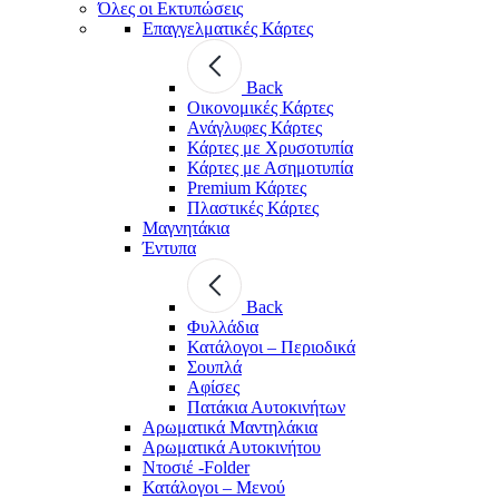
Όλες οι Εκτυπώσεις
Επαγγελματικές Κάρτες
Back
Οικονομικές Κάρτες
Ανάγλυφες Κάρτες
Κάρτες με Χρυσοτυπία
Κάρτες με Ασημοτυπία
Premium Κάρτες
Πλαστικές Κάρτες
Μαγνητάκια
Έντυπα
Back
Φυλλάδια
Κατάλογοι – Περιοδικά
Σουπλά
Αφίσες
Πατάκια Αυτοκινήτων
Αρωματικά Μαντηλάκια
Αρωματικά Αυτοκινήτου
Ντοσιέ -Folder
Κατάλογοι – Μενού