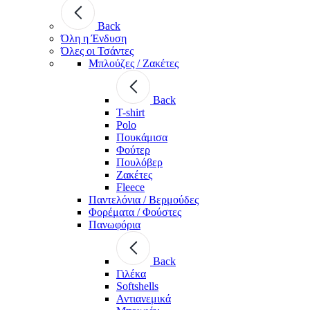
Back
Όλη η Ένδυση
Όλες οι Τσάντες
Μπλούζες / Ζακέτες
Back
T-shirt
Polo
Πουκάμισα
Φούτερ
Πουλόβερ
Ζακέτες
Fleece
Παντελόνια / Βερμούδες
Φορέματα / Φούστες
Πανωφόρια
Back
Γιλέκα
Softshells
Αντιανεμικά