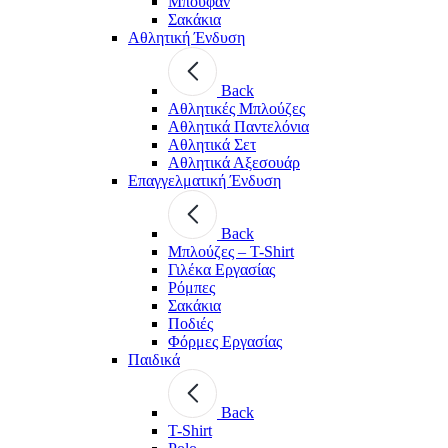
Μπουφάν
Σακάκια
Αθλητική Ένδυση
Back
Aθλητικές Μπλούζες
Αθλητικά Παντελόνια
Αθλητικά Σετ
Αθλητικά Αξεσουάρ
Επαγγελματική Ένδυση
Back
Μπλούζες – T-Shirt
Γιλέκα Εργασίας
Ρόμπες
Σακάκια
Ποδιές
Φόρμες Εργασίας
Παιδικά
Back
T-Shirt