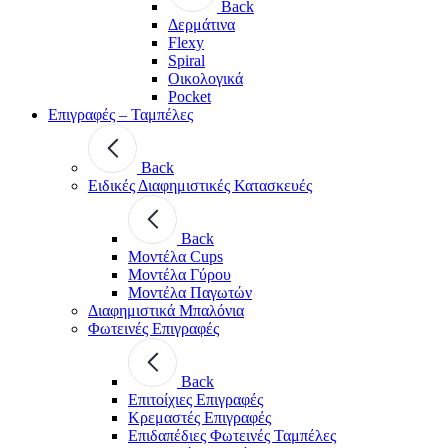
Back
Δερμάτινα
Flexy
Spiral
Οικολογικά
Pocket
Επιγραφές – Ταμπέλες
Back
Ειδικές Διαφημιστικές Κατασκευές
Back
Μοντέλα Cups
Μοντέλα Γύρου
Μοντέλα Παγωτών
Διαφημιστικά Μπαλόνια
Φωτεινές Επιγραφές
Back
Επιτοίχιες Επιγραφές
Κρεμαστές Επιγραφές
Επιδαπέδιες Φωτεινές Ταμπέλες