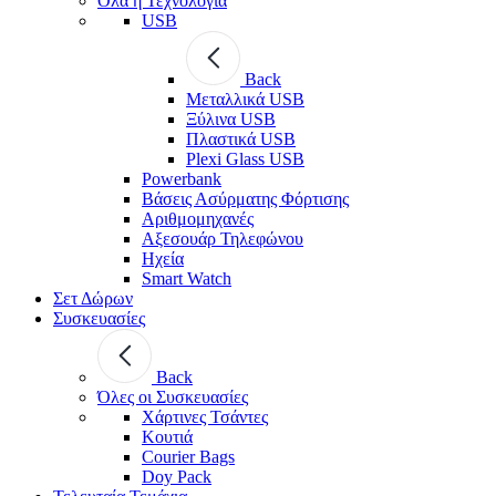
Όλα η Τεχνολογία
USB
Back
Μεταλλικά USB
Ξύλινα USB
Πλαστικά USB
Plexi Glass USB
Powerbank
Βάσεις Ασύρματης Φόρτισης
Αριθμομηχανές
Αξεσουάρ Τηλεφώνου
Ηχεία
Smart Watch
Σετ Δώρων
Συσκευασίες
Back
Όλες οι Συσκευασίες
Χάρτινες Τσάντες
Κουτιά
Courier Bags
Doy Pack