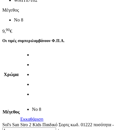
WHITE-102
Μέγεθος
No 8
90
9,
€
Οι τιμές συμπεριλαμβάνουν Φ.Π.Α.
Χρώμα
No 8
Μέγεθος
Εκκαθάριση
Sol's San Siro 2 Kids Παιδικό Σορτς κωδ. 01222 ποσότητα
-