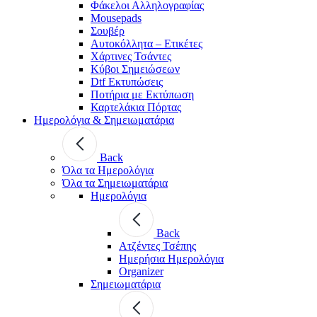
Φάκελοι Αλληλογραφίας
Mousepads
Σουβέρ
Αυτοκόλλητα – Ετικέτες
Χάρτινες Τσάντες
Κύβοι Σημειώσεων
Dtf Εκτυπώσεις
Ποτήρια με Εκτύπωση
Καρτελάκια Πόρτας
Ημερολόγια & Σημειωματάρια
Back
Όλα τα Ημερολόγια
Όλα τα Σημειωματάρια
Ημερολόγια
Back
Ατζέντες Τσέπης
Ημερήσια Ημερολόγια
Organizer
Σημειωματάρια