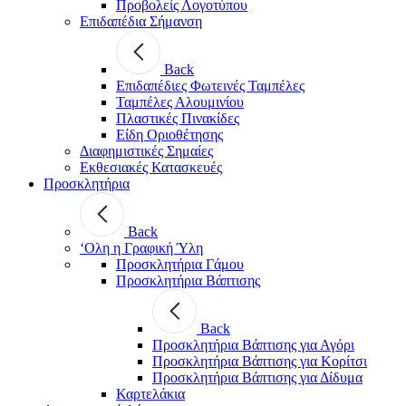
Προβολείς Λογοτύπου
Επιδαπέδια Σήμανση
Back
Επιδαπέδιες Φωτεινές Ταμπέλες
Ταμπέλες Αλουμινίου
Πλαστικές Πινακίδες
Είδη Οριοθέτησης
Διαφημιστικές Σημαίες
Εκθεσιακές Κατασκευές
Προσκλητήρια
Back
‘Ολη η Γραφική Ύλη
Προσκλητήρια Γάμου
Προσκλητήρια Βάπτισης
Back
Προσκλητήρια Βάπτισης για Αγόρι
Προσκλητήρια Βάπτισης για Κορίτσι
Προσκλητήρια Βάπτισης για Δίδυμα
Καρτελάκια