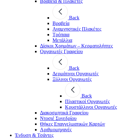
Βραβεία & Πλακέτες
Back
Βραβεία
Αναμνηστικές Πλακέτες
Τρόπαια
Μετάλλια
Δίσκοι Χρημάτων – Κερματολήπτες
Οργανωτές Γραφείου
Back
Δερμάτινοι Οργανωτές
Ξύλινοι Οργανωτές
Back
Πλαστικοί Οργανωτές
Κρυστάλλινοι Οργανωτές
Διακοσμητικά Γραφείου
Ντοσιέ Συνεδρίου
Θήκες Επαγγελματικών Καρτών
Αριθμομηχανές
Ένδυση & Τσάντες