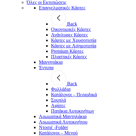
Όλες οι Εκτυπώσεις
Επαγγελματικές Κάρτες
Back
Οικονομικές Κάρτες
Ανάγλυφες Κάρτες
Κάρτες με Χρυσοτυπία
Κάρτες με Ασημοτυπία
Premium Κάρτες
Πλαστικές Κάρτες
Μαγνητάκια
Έντυπα
Back
Φυλλάδια
Κατάλογοι – Περιοδικά
Σουπλά
Αφίσες
Πατάκια Αυτοκινήτων
Αρωματικά Μαντηλάκια
Αρωματικά Αυτοκινήτου
Ντοσιέ -Folder
Κατάλογοι – Μενού