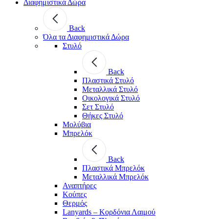
Διαφημιστικά Δώρα
Back
Όλα τα Διαφημιστικά Δώρα
Στυλό
Back
Πλαστικά Στυλό
Μεταλλικά Στυλό
Οικολογικά Στυλό
Σετ Στυλό
Θήκες Στυλό
Μολύβια
Μπρελόκ
Back
Πλαστικά Μπρελόκ
Μεταλλικά Μπρελόκ
Αναπτήρες
Κούπες
Θερμός
Lanyards – Kορδόνια Λαιμού