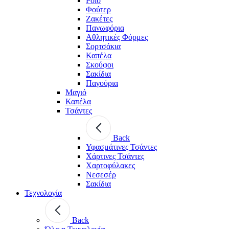
Polo
Φούτερ
Ζακέτες
Πανωφόρια
Αθλητικές Φόρμες
Σορτσάκια
Καπέλα
Σκούφοι
Σακίδια
Παγούρια
Μαγιό
Καπέλα
Τσάντες
Back
Υφασμάτινες Τσάντες
Χάρτινες Τσάντες
Χαρτοφύλακες
Νεσεσέρ
Σακίδια
Τεχνολογία
Back