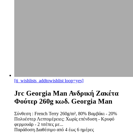
[ti_wishlists_addtowishlist loop=yes]
Jrc Georgia Man Ανδρική Ζακέτα
Φούτερ 260g κωδ. Georgia Man
Σύνθεση : French Terry 260g/m², 80% Βαμβάκι - 20%
Πολυέστερ Λεπτομέρειες: Χωρίς επένδυση - Κρυφό
φερμουάρ - 2 τσέπες με...
Παράδοση
Διαθέσιμο από 4 έως 6 ημέρες