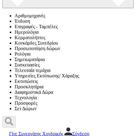
Αριθμομηχανές
Ένδυση
Επιγραφές - Ταμπέλες
Ημερολόγια
Κερματολήπτες
Κονκάρδες Συνεδρίου
Προσωποπίηση δώρων
Ρολόγια
Σημειωματάρια
Συσκευασίες
Τελευταία τεμάχια
Υπηρεσίες Εκτύπωσης/ Χάραξης
Εκτυπώσεις
Προσκλητήρια
Διαφημιστικά Δώρα
Τεχνολογία
Προσφορές
Σετ Δώρων
Γίνε Συνεργάτης Χονδρικής
Σύνδεση