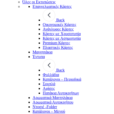
Όλες οι Εκτυπώσεις
Επαγγελματικές Κάρτες
Back
Οικονομικές Κάρτες
Ανάγλυφες Κάρτες
Κάρτες με Χρυσοτυπία
Κάρτες με Ασημοτυπία
Premium Κάρτες
Πλαστικές Κάρτες
Μαγνητάκια
Έντυπα
Back
Φυλλάδια
Κατάλογοι – Περιοδικά
Σουπλά
Αφίσες
Πατάκια Αυτοκινήτων
Αρωματικά Μαντηλάκια
Αρωματικά Αυτοκινήτου
Ντοσιέ -Folder
Κατάλογοι – Μενού