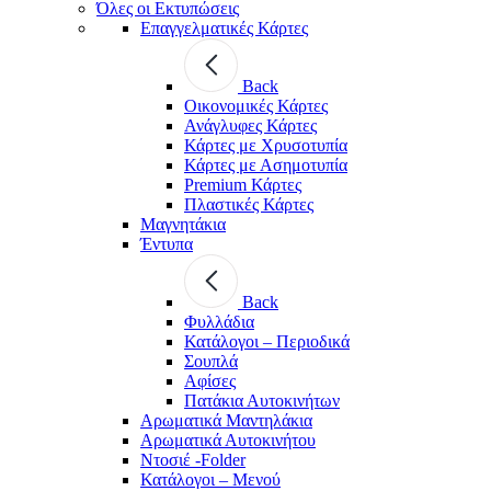
Όλες οι Εκτυπώσεις
Επαγγελματικές Κάρτες
Back
Οικονομικές Κάρτες
Ανάγλυφες Κάρτες
Κάρτες με Χρυσοτυπία
Κάρτες με Ασημοτυπία
Premium Κάρτες
Πλαστικές Κάρτες
Μαγνητάκια
Έντυπα
Back
Φυλλάδια
Κατάλογοι – Περιοδικά
Σουπλά
Αφίσες
Πατάκια Αυτοκινήτων
Αρωματικά Μαντηλάκια
Αρωματικά Αυτοκινήτου
Ντοσιέ -Folder
Κατάλογοι – Μενού