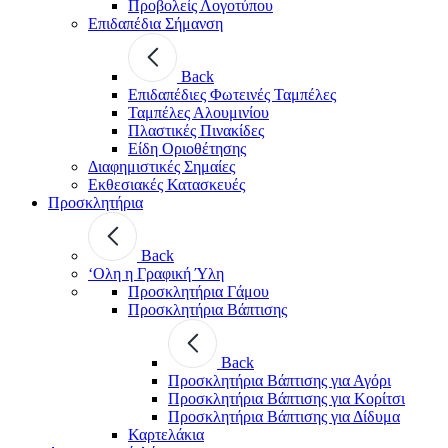
Προβολείς Λογοτύπου
Επιδαπέδια Σήμανση
Back
Επιδαπέδιες Φωτεινές Ταμπέλες
Ταμπέλες Αλουμινίου
Πλαστικές Πινακίδες
Είδη Οριοθέτησης
Διαφημιστικές Σημαίες
Εκθεσιακές Κατασκευές
Προσκλητήρια
Back
‘Ολη η Γραφική Ύλη
Προσκλητήρια Γάμου
Προσκλητήρια Βάπτισης
Back
Προσκλητήρια Βάπτισης για Αγόρι
Προσκλητήρια Βάπτισης για Κορίτσι
Προσκλητήρια Βάπτισης για Δίδυμα
Καρτελάκια