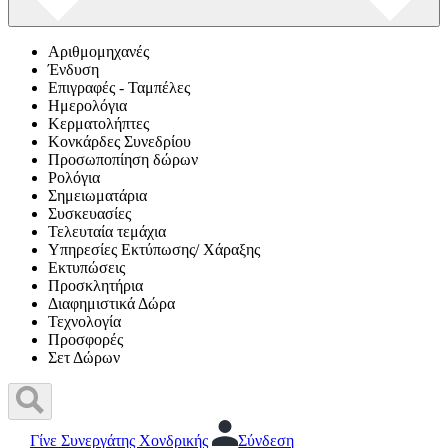
Αριθμομηχανές
Ένδυση
Επιγραφές - Ταμπέλες
Ημερολόγια
Κερματολήπτες
Κονκάρδες Συνεδρίου
Προσωποπίηση δώρων
Ρολόγια
Σημειωματάρια
Συσκευασίες
Τελευταία τεμάχια
Υπηρεσίες Εκτύπωσης/ Χάραξης
Εκτυπώσεις
Προσκλητήρια
Διαφημιστικά Δώρα
Τεχνολογία
Προσφορές
Σετ Δώρων
Γίνε Συνεργάτης Χονδρικής
Σύνδεση