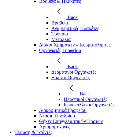
Βραβεία & Πλακέτες
Back
Βραβεία
Αναμνηστικές Πλακέτες
Τρόπαια
Μετάλλια
Δίσκοι Χρημάτων – Κερματολήπτες
Οργανωτές Γραφείου
Back
Δερμάτινοι Οργανωτές
Ξύλινοι Οργανωτές
Back
Πλαστικοί Οργανωτές
Κρυστάλλινοι Οργανωτές
Διακοσμητικά Γραφείου
Ντοσιέ Συνεδρίου
Θήκες Επαγγελματικών Καρτών
Αριθμομηχανές
Ένδυση & Τσάντες