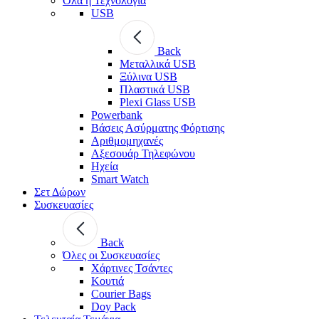
Όλα η Τεχνολογία
USB
Back
Μεταλλικά USB
Ξύλινα USB
Πλαστικά USB
Plexi Glass USB
Powerbank
Βάσεις Ασύρματης Φόρτισης
Αριθμομηχανές
Αξεσουάρ Τηλεφώνου
Ηχεία
Smart Watch
Σετ Δώρων
Συσκευασίες
Back
Όλες οι Συσκευασίες
Χάρτινες Τσάντες
Κουτιά
Courier Bags
Doy Pack