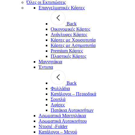
Όλες οι Εκτυπώσεις
Επαγγελματικές Κάρτες
Back
Οικονομικές Κάρτες
Ανάγλυφες Κάρτες
Κάρτες με Χρυσοτυπία
Κάρτες με Ασημοτυπία
Premium Κάρτες
Πλαστικές Κάρτες
Μαγνητάκια
Έντυπα
Back
Φυλλάδια
Κατάλογοι – Περιοδικά
Σουπλά
Αφίσες
Πατάκια Αυτοκινήτων
Αρωματικά Μαντηλάκια
Αρωματικά Αυτοκινήτου
Ντοσιέ -Folder
Κατάλογοι – Μενού