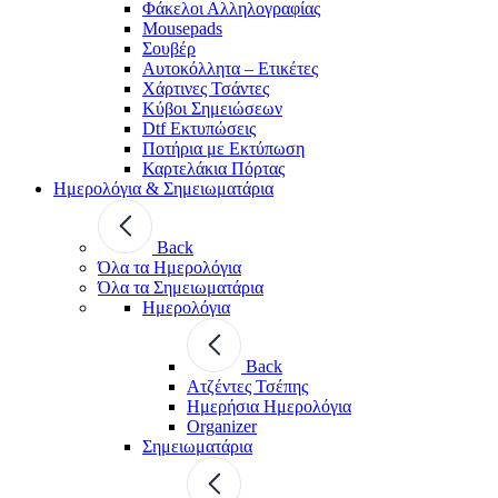
Φάκελοι Αλληλογραφίας
Mousepads
Σουβέρ
Αυτοκόλλητα – Ετικέτες
Χάρτινες Τσάντες
Κύβοι Σημειώσεων
Dtf Εκτυπώσεις
Ποτήρια με Εκτύπωση
Καρτελάκια Πόρτας
Ημερολόγια & Σημειωματάρια
Back
Όλα τα Ημερολόγια
Όλα τα Σημειωματάρια
Ημερολόγια
Back
Ατζέντες Τσέπης
Ημερήσια Ημερολόγια
Organizer
Σημειωματάρια