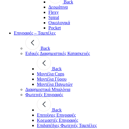
Back
Δερμάτινα
Flexy
Spiral
Οικολογικά
Pocket
Επιγραφές – Ταμπέλες
Back
Ειδικές Διαφημιστικές Κατασκευές
Back
Μοντέλα Cups
Μοντέλα Γύρου
Μοντέλα Παγωτών
Διαφημιστικά Μπαλόνια
Φωτεινές Επιγραφές
Back
Επιτοίχιες Επιγραφές
Κρεμαστές Επιγραφές
Επιδαπέδιες Φωτεινές Ταμπέλες