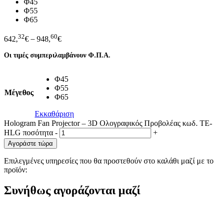
Φ45
Φ55
Φ65
32
60
642,
€
–
948,
€
Οι τιμές συμπεριλαμβάνουν Φ.Π.Α.
Φ45
Φ55
Μέγεθος
Φ65
Εκκαθάριση
Hologram Fan Projector – 3D Ολογραφικός Προβολέας κωδ. TE-
HLG ποσότητα
-
+
Αγοράστε τώρα
Επιλεγμένες υπηρεσίες που θα προστεθούν στο καλάθι μαζί με το
προϊόν:
Συνήθως αγοράζονται μαζί