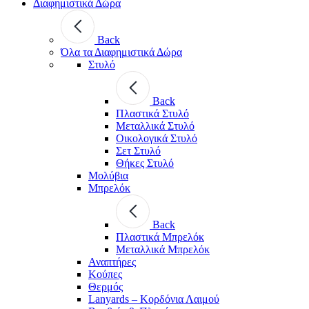
Διαφημιστικά Δώρα
Back
Όλα τα Διαφημιστικά Δώρα
Στυλό
Back
Πλαστικά Στυλό
Μεταλλικά Στυλό
Οικολογικά Στυλό
Σετ Στυλό
Θήκες Στυλό
Μολύβια
Μπρελόκ
Back
Πλαστικά Μπρελόκ
Μεταλλικά Μπρελόκ
Αναπτήρες
Κούπες
Θερμός
Lanyards – Kορδόνια Λαιμού