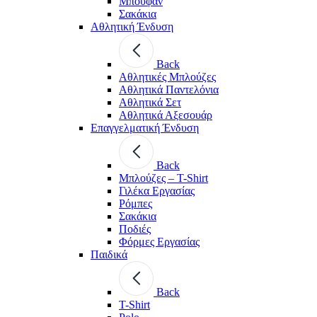
Μπουφάν
Σακάκια
Αθλητική Ένδυση
Back
Aθλητικές Μπλούζες
Αθλητικά Παντελόνια
Αθλητικά Σετ
Αθλητικά Αξεσουάρ
Επαγγελματική Ένδυση
Back
Μπλούζες – T-Shirt
Γιλέκα Εργασίας
Ρόμπες
Σακάκια
Ποδιές
Φόρμες Εργασίας
Παιδικά
Back
T-Shirt