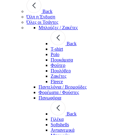
Back
Όλη η Ένδυση
Όλες οι Τσάντες
Μπλούζες / Ζακέτες
Back
T-shirt
Polo
Πουκάμισα
Φούτερ
Πουλόβερ
Ζακέτες
Fleece
Παντελόνια / Βερμούδες
Φορέματα / Φούστες
Πανωφόρια
Back
Γιλέκα
Softshells
Αντιανεμικά