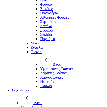
Polo
Φούτερ
Ζακέτες
Πανωφόρια
Αθλητικές Φόρμες
Σορτσάκια
Καπέλα
Σκούφοι
Σακίδια
Παγούρια
Μαγιό
Καπέλα
Τσάντες
Back
Υφασμάτινες Τσάντες
Χάρτινες Τσάντες
Χαρτοφύλακες
Νεσεσέρ
Σακίδια
Τεχνολογία
Back