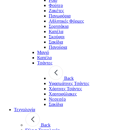
Polo
Φούτερ
Ζακέτες
Πανωφόρια
Αθλητικές Φόρμες
Σορτσάκια
Καπέλα
Σκούφοι
Σακίδια
Παγούρια
Μαγιό
Καπέλα
Τσάντες
Back
Υφασμάτινες Τσάντες
Χάρτινες Τσάντες
Χαρτοφύλακες
Νεσεσέρ
Σακίδια
Τεχνολογία
Back