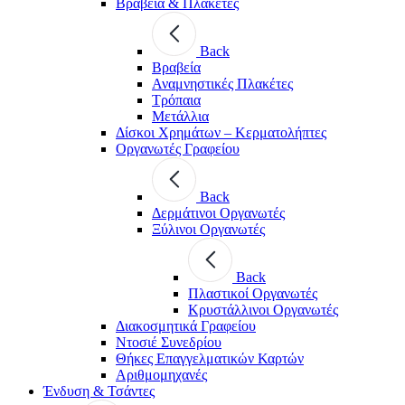
Βραβεία & Πλακέτες
Back
Βραβεία
Αναμνηστικές Πλακέτες
Τρόπαια
Μετάλλια
Δίσκοι Χρημάτων – Κερματολήπτες
Οργανωτές Γραφείου
Back
Δερμάτινοι Οργανωτές
Ξύλινοι Οργανωτές
Back
Πλαστικοί Οργανωτές
Κρυστάλλινοι Οργανωτές
Διακοσμητικά Γραφείου
Ντοσιέ Συνεδρίου
Θήκες Επαγγελματικών Καρτών
Αριθμομηχανές
Ένδυση & Τσάντες