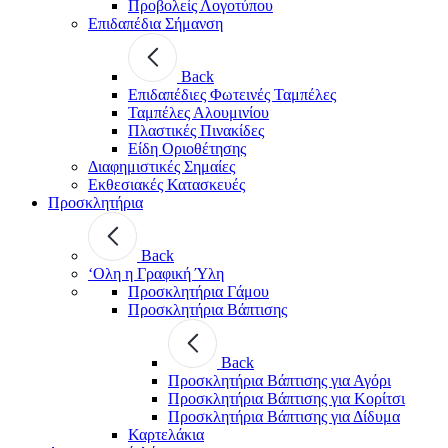
Προβολείς Λογοτύπου
Επιδαπέδια Σήμανση
Back
Επιδαπέδιες Φωτεινές Ταμπέλες
Ταμπέλες Αλουμινίου
Πλαστικές Πινακίδες
Είδη Οριοθέτησης
Διαφημιστικές Σημαίες
Εκθεσιακές Κατασκευές
Προσκλητήρια
Back
‘Ολη η Γραφική Ύλη
Προσκλητήρια Γάμου
Προσκλητήρια Βάπτισης
Back
Προσκλητήρια Βάπτισης για Αγόρι
Προσκλητήρια Βάπτισης για Κορίτσι
Προσκλητήρια Βάπτισης για Δίδυμα
Καρτελάκια