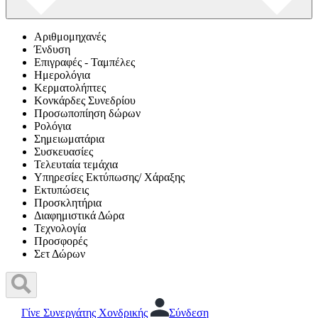
Αριθμομηχανές
Ένδυση
Επιγραφές - Ταμπέλες
Ημερολόγια
Κερματολήπτες
Κονκάρδες Συνεδρίου
Προσωποπίηση δώρων
Ρολόγια
Σημειωματάρια
Συσκευασίες
Τελευταία τεμάχια
Υπηρεσίες Εκτύπωσης/ Χάραξης
Εκτυπώσεις
Προσκλητήρια
Διαφημιστικά Δώρα
Τεχνολογία
Προσφορές
Σετ Δώρων
Γίνε Συνεργάτης Χονδρικής
Σύνδεση