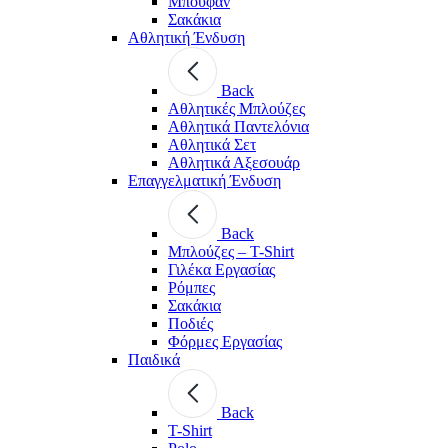
Μπουφάν
Σακάκια
Αθλητική Ένδυση
Back
Aθλητικές Μπλούζες
Αθλητικά Παντελόνια
Αθλητικά Σετ
Αθλητικά Αξεσουάρ
Επαγγελματική Ένδυση
Back
Μπλούζες – T-Shirt
Γιλέκα Εργασίας
Ρόμπες
Σακάκια
Ποδιές
Φόρμες Εργασίας
Παιδικά
Back
T-Shirt