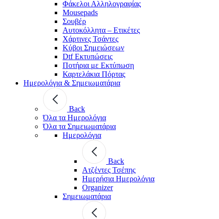
Φάκελοι Αλληλογραφίας
Mousepads
Σουβέρ
Αυτοκόλλητα – Ετικέτες
Χάρτινες Τσάντες
Κύβοι Σημειώσεων
Dtf Εκτυπώσεις
Ποτήρια με Εκτύπωση
Καρτελάκια Πόρτας
Ημερολόγια & Σημειωματάρια
Back
Όλα τα Ημερολόγια
Όλα τα Σημειωματάρια
Ημερολόγια
Back
Ατζέντες Τσέπης
Ημερήσια Ημερολόγια
Organizer
Σημειωματάρια