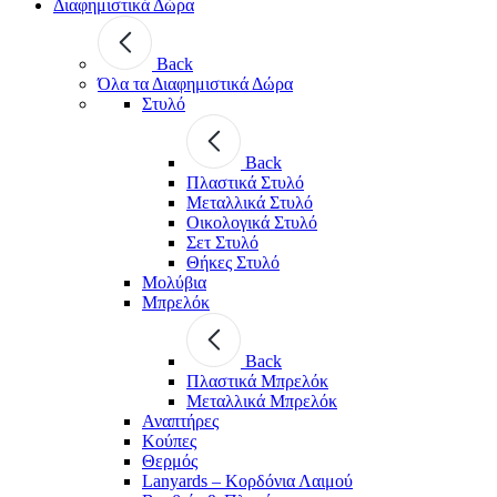
Διαφημιστικά Δώρα
Back
Όλα τα Διαφημιστικά Δώρα
Στυλό
Back
Πλαστικά Στυλό
Μεταλλικά Στυλό
Οικολογικά Στυλό
Σετ Στυλό
Θήκες Στυλό
Μολύβια
Μπρελόκ
Back
Πλαστικά Μπρελόκ
Μεταλλικά Μπρελόκ
Αναπτήρες
Κούπες
Θερμός
Lanyards – Kορδόνια Λαιμού