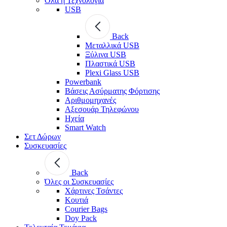
Όλα η Τεχνολογία
USB
Back
Μεταλλικά USB
Ξύλινα USB
Πλαστικά USB
Plexi Glass USB
Powerbank
Βάσεις Ασύρματης Φόρτισης
Αριθμομηχανές
Αξεσουάρ Τηλεφώνου
Ηχεία
Smart Watch
Σετ Δώρων
Συσκευασίες
Back
Όλες οι Συσκευασίες
Χάρτινες Τσάντες
Κουτιά
Courier Bags
Doy Pack