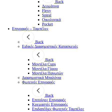
Back
Δερμάτινα
Flexy
Spiral
Οικολογικά
Pocket
Επιγραφές – Ταμπέλες
Back
Ειδικές Διαφημιστικές Κατασκευές
Back
Μοντέλα Cups
Μοντέλα Γύρου
Μοντέλα Παγωτών
Διαφημιστικά Μπαλόνια
Φωτεινές Επιγραφές
Back
Επιτοίχιες Επιγραφές
Κρεμαστές Επιγραφές
Επιδαπέδιες Φωτεινές Ταμπέλες