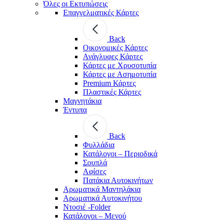
Όλες οι Εκτυπώσεις
Επαγγελματικές Κάρτες
Back
Οικονομικές Κάρτες
Ανάγλυφες Κάρτες
Κάρτες με Χρυσοτυπία
Κάρτες με Ασημοτυπία
Premium Κάρτες
Πλαστικές Κάρτες
Μαγνητάκια
Έντυπα
Back
Φυλλάδια
Κατάλογοι – Περιοδικά
Σουπλά
Αφίσες
Πατάκια Αυτοκινήτων
Αρωματικά Μαντηλάκια
Αρωματικά Αυτοκινήτου
Ντοσιέ -Folder
Κατάλογοι – Μενού