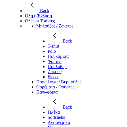
Back
Όλη η Ένδυση
Όλες οι Τσάντες
Μπλούζες / Ζακέτες
Back
T-shirt
Polo
Πουκάμισα
Φούτερ
Πουλόβερ
Ζακέτες
Fleece
Παντελόνια / Βερμούδες
Φορέματα / Φούστες
Πανωφόρια
Back
Γιλέκα
Softshells
Αντιανεμικά